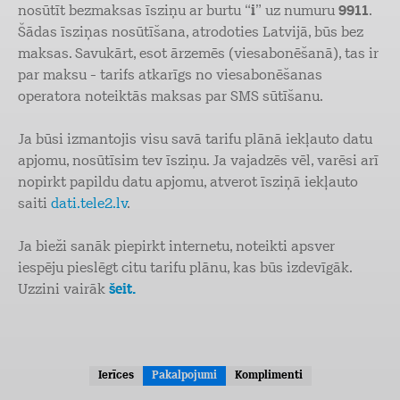
nosūtīt bezmaksas īsziņu ar burtu “
i
” uz numuru
9911
.
Šādas īsziņas nosūtīšana, atrodoties Latvijā, būs bez
maksas. Savukārt, esot ārzemēs (viesabonēšanā), tas ir
par maksu - tarifs atkarīgs no viesabonēšanas
operatora noteiktās maksas par SMS sūtīšanu.
Ja būsi izmantojis visu savā tarifu plānā iekļauto datu
apjomu, nosūtīsim tev īsziņu. Ja vajadzēs vēl, varēsi arī
nopirkt papildu datu apjomu, atverot īsziņā iekļauto
saiti
dati.tele2.lv
.
Ja bieži sanāk piepirkt internetu, noteikti apsver
iespēju pieslēgt citu tarifu plānu, kas būs izdevīgāk.
Uzzini vairāk
šeit.
Ierīces
Pakalpojumi
Komplimenti