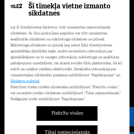
Šī tīmekļa vietne izmanto
Pierakstīties
sīkdatnes
Piekrītu komerciālu ziņu saņemšanai e-pastā. Papildu
Lai šī tīmekļvietne darbotos, tiek izmantotas nepieciešamās
informācija
Privātuma politikā.
sīkdatnes. Ar Jūsu piekrišanu papildus var tikt izmantotas
analītiskās sīkdatnes un mārketinga sīkdatnes un pikseļi.
Mārketinga sīkdatnes un pikseļi ļauj sekot līdzi tīmekļvietnes
apmeklētāju darbībām tajās, nodot ierobežotu informāciju par
Lejupielādē Mans Tele2 lietotni savā
apmeklētājiem un to sniegto informāciju mārketinga un analītikas
telefonā!
pakalpojumu sniedzējiem, tai skaitā sociālo tīklu platformām, kā arī
mērīt un uzlabot reklāmu efektivitāti. Detalizēta informācija par
izmantotajām sīkdatnēm pieejama uzklikšķinot “Papildopcijas” un
Sīkdatņu politikā
.
Piekrītiet visām izvēles sīkdatnēm noklikšķinot "Piekrītu visām",
vai noraidiet izvēles sīkdatnes noklikšķinot “Tikai nepieciešamās”.
Pielāgojiet izvēli noklikšķinot “Papildopcijas”.
Piekrītu visām
Tikai nepieciešamās