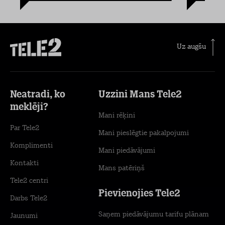
Uz augšu
Neatradi, ko
Uzzini Mans Tele2
meklēji?
Mani rēķini
Par Tele2
Mani pieslēgtie pakalpojumi
Komplimenti
Mani piedāvājumi
Kontakti
Mans patēriņš
Tele2 centri
Pievienojies Tele2
Darbs Tele2
Saņem piedāvājumu tarifu plānam
Jaunumi