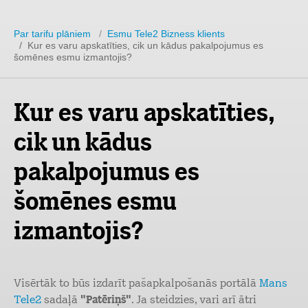
Par tarifu plāniem
/
Esmu Tele2 Bizness klients
/ Kur es varu apskatīties, cik un kādus pakalpojumus es
šomēnes esmu izmantojis?
Kur es varu apskatīties,
cik un kādus
pakalpojumus es
šomēnes esmu
izmantojis?
Visērtāk to būs izdarīt pašapkalpošanās portālā
Mans
Tele2
sadaļā
"Patēriņš"
. Ja steidzies, vari arī ātri