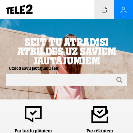
Šeit Tu atradīsi
atbildes uz saviem
jautājumiem
Uzdod savu jautājumu šeit
Par tarifu plāniem
Par rēķiniem