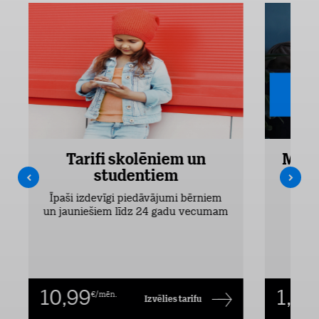
Tarifi skolēniem un
Mobi
studentiem
Pieejam
Īpaši izdevīgi piedāvājumi bērniem
un jauniešiem līdz 24 gadu vecumam
10,99
1,00
€/mēn.
Izvēlies tarifu