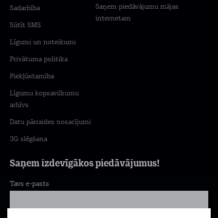
Saņem piedāvājumu mājas
Sadarbība
internetam
Sūtīt SMS
Līgumi un noteikumi
Privātuma politika
Piekļūstamība
Līgumu kopsavilkumu
arhīvs
Datu pārraides nosacījumi
3G slēgšana
Saņem izdevīgākos piedāvājumus!
Tavs e-pasts