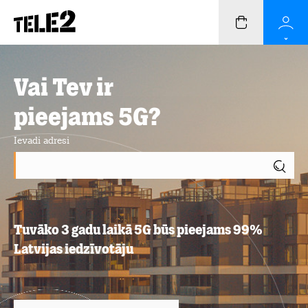
Vai Tev ir
pieejams 5G?
Ievadi adresi
Tuvāko 3 gadu laikā 5G būs pieejams 99%
Latvijas iedzīvotāju