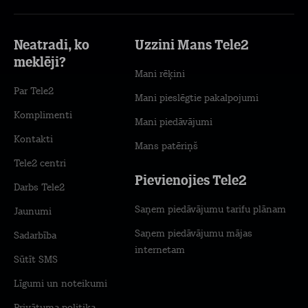
Neatradi, ko
Uzzini Mans Tele2
meklēji?
Mani rēķini
Par Tele2
Mani pieslēgtie pakalpojumi
Komplimenti
Mani piedāvājumi
Kontakti
Mans patēriņš
Tele2 centri
Pievienojies Tele2
Darbs Tele2
Saņem piedāvājumu tarifu plānam
Jaunumi
Saņem piedāvājumu mājas
Sadarbība
internetam
Sūtīt SMS
Līgumi un noteikumi