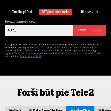
Tarifu plāni
Mājas internets
Biznesam
Ievadi numuru šeit
+371
Sūtīt
Atstāj numuru, mēs atzvanīsim, izstāstīsim un pieslēgsim izvēlēto pakalpojumu ar
izdevīgiem nosacījumiem!
Ar šo Tu apliecini, ka vēlies, lai Tele2 ar Tevi sazinās,
zvanot un sūtot SMS uz numuru, kuru norādīji, 12 mēnešu periodā. Lai noslēgtu
līgumu, Tev jābūt šī numura īpašniekam. Piekrišanu vari atsaukt zvana laikā. Vairāk
informācijas
Privātuma politikā
.
Forši būt pie Tele2