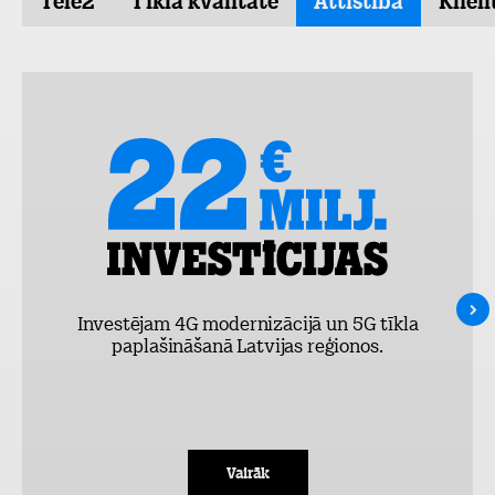
Tele2
Tīkla kvalitāte
Attīstība
Klien
Investējam 4G modernizācijā un 5G tīkla
paplašināšanā Latvijas reģionos.
Vairāk