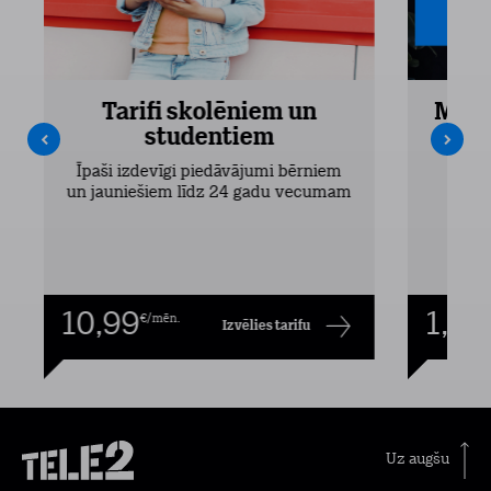
Tarifi skolēniem un
Mobi
studentiem
Pieejam
Īpaši izdevīgi piedāvājumi bērniem
un jauniešiem līdz 24 gadu vecumam
10,99
1,00
€/mēn.
Izvēlies tarifu
Uz augšu