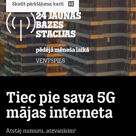
Skatīt pārklājuma karti
24 jaunas
bāzes
stacijas
pēdējā mēneša laikā
VENTSPILS
LIE
Tiec pie sava 5G
mājas interneta
Atstāj numuru, atzvanīsim!