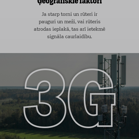
Ģeogrāfiskie faktori
Ja starp torni un rūteri ir
pauguri un meži, vai rūteris
atrodas ieplakā, tas arī ietekmē
signāla caurlaidību.