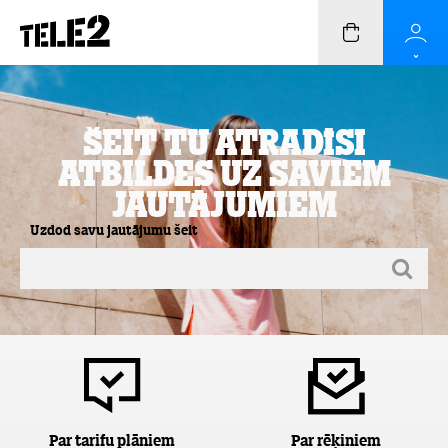
Šeit Tu atradīsi
atbildes uz saviem
jautājumiem
Uzdod savu jautājumu šeit
Par tarifu plāniem
Par rēķiniem