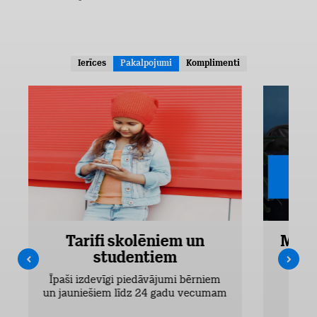
Ierīces
Pakalpojumi
Komplimenti
Tarifi skolēniem un
Mobi
studentiem
Pieejam
Īpaši izdevīgi piedāvājumi bērniem
un jauniešiem līdz 24 gadu vecumam