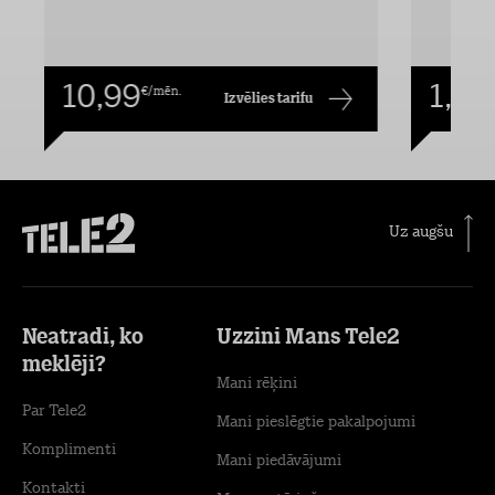
10,99
1,00
€/mēn.
Izvēlies tarifu
Uz augšu
Neatradi, ko
Uzzini Mans Tele2
meklēji?
Mani rēķini
Par Tele2
Mani pieslēgtie pakalpojumi
Komplimenti
Mani piedāvājumi
Kontakti