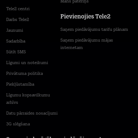
Mans patēriņš
Tele2 centri
Pievienojies Tele2
Darbs Tele2
Saņem piedāvājumu tarifu plānam
Jaunumi
Saņem piedāvājumu mājas
Sadarbība
internetam
Sūtīt SMS
Līgumi un noteikumi
Privātuma politika
Piekļūstamība
Līgumu kopsavilkumu
arhīvs
Datu pārraides nosacījumi
3G slēgšana