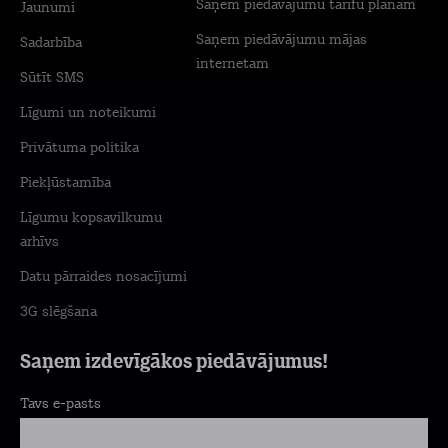
Saņem piedāvājumu tarifu plānam
Jaunumi
Saņem piedāvājumu mājas
Sadarbība
internetam
Sūtīt SMS
Līgumi un noteikumi
Privātuma politika
Piekļūstamība
Līgumu kopsavilkumu
arhīvs
Datu pārraides nosacījumi
3G slēgšana
Saņem izdevīgākos piedāvājumus!
Tavs e-pasts