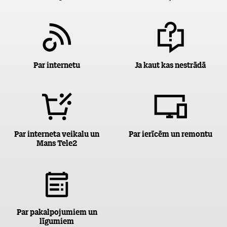
Par internetu
Ja kaut kas nestrādā
Par interneta veikalu un
Par ierīcēm un remontu
Mans Tele2
Par pakalpojumiem un
līgumiem