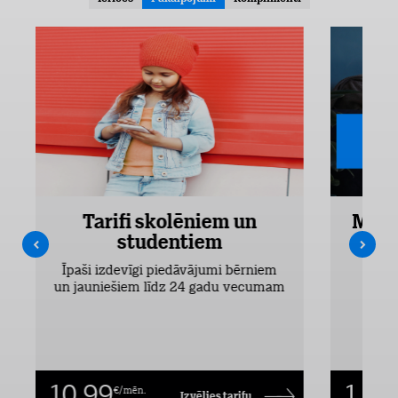
Tarifi skolēniem un
Mobi
studentiem
Pieejam
Īpaši izdevīgi piedāvājumi bērniem
un jauniešiem līdz 24 gadu vecumam
10,99
1,00
€/mēn.
Izvēlies tarifu