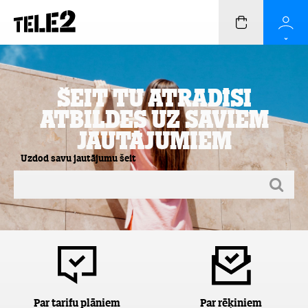
Šeit Tu atradīsi
atbildes uz saviem
jautājumiem
Uzdod savu jautājumu šeit
Par tarifu plāniem
Par rēķiniem