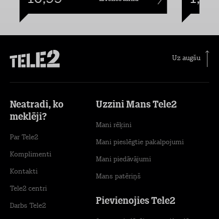
Uz augšu
Neatradi, ko
Uzzini Mans Tele2
meklēji?
Mani rēķini
Par Tele2
Mani pieslēgtie pakalpojumi
Komplimenti
Mani piedāvājumi
Kontakti
Mans patēriņš
Tele2 centri
Pievienojies Tele2
Darbs Tele2