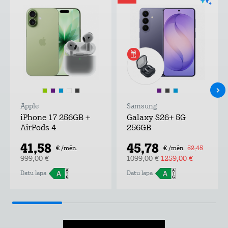
Apple
Samsung
iPhone 17 256GB +
Galaxy S26+ 5G
AirPods 4
256GB
41,58
45,78
€ /mēn.
€ /mēn.
52,45
999,00 €
1099,00 €
1259,00 €
Datu lapa
Datu lapa