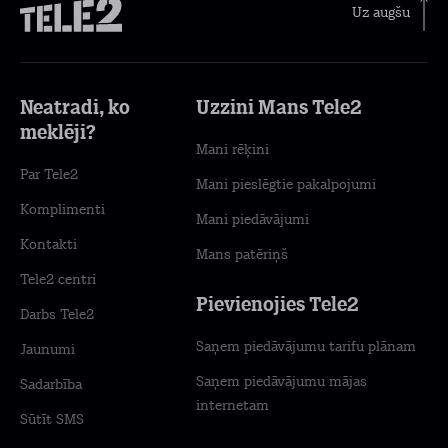
Uz augšu
Neatradi, ko
Uzzini Mans Tele2
meklēji?
Mani rēķini
Par Tele2
Mani pieslēgtie pakalpojumi
Komplimenti
Mani piedāvājumi
Kontakti
Mans patēriņš
Tele2 centri
Pievienojies Tele2
Darbs Tele2
Saņem piedāvājumu tarifu plānam
Jaunumi
Saņem piedāvājumu mājas
Sadarbība
internetam
Sūtīt SMS