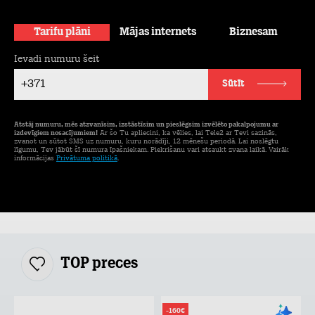
Tarifu plāni
Mājas internets
Biznesam
Ievadi numuru šeit
+371
Sūtīt
Atstāj numuru, mēs atzvanīsim, izstāstīsim un pieslēgsim izvēlēto pakalpojumu ar
izdevīgiem nosacījumiem!
Ar šo Tu apliecini, ka vēlies, lai Tele2 ar Tevi sazinās,
zvanot un sūtot SMS uz numuru, kuru norādīji, 12 mēnešu periodā. Lai noslēgtu
līgumu, Tev jābūt šī numura īpašniekam. Piekrišanu vari atsaukt zvana laikā. Vairāk
informācijas
Privātuma politikā
.
TOP preces
-160€