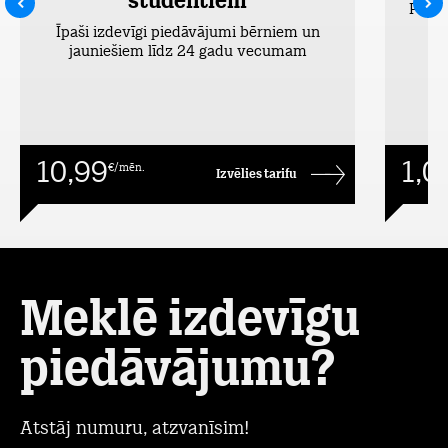
studentiem
Pieej
Īpaši izdevīgi piedāvājumi bērniem un
jauniešiem līdz 24 gadu vecumam
10,99
1,0
€/mēn.
Izvēlies tarifu
Meklē izdevīgu
piedāvājumu?
Atstāj numuru, atzvanīsim!