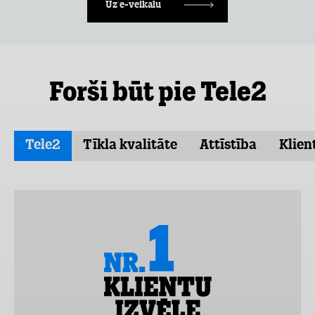
Uz e-veikalu
Forši būt pie Tele2
Tele2
Tīkla kvalitāte
Attīstība
Klien