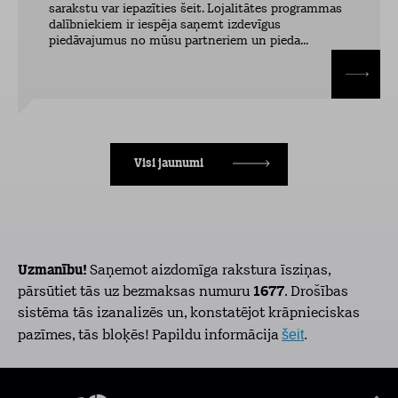
sarakstu var iepazīties šeit. Lojalitātes programmas
dalībniekiem ir iespēja saņemt izdevīgus
piedāvajumus no mūsu partneriem un pieda...
Visi jaunumi
Uzmanību!
Saņemot aizdomīga rakstura īsziņas,
pārsūtiet tās uz bezmaksas numuru
1677
. Drošības
sistēma tās izanalizēs un, konstatējot krāpnieciskas
šeit
.
pazīmes, tās bloķēs! Papildu informācija