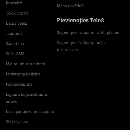
Kontakti
Mans patēriņš
Tele2 centri
Pievienojies Tele2
Darbs Tele2
Saņem piedāvājumu tarifu plānam
Jaunumi
Saņem piedāvājumu mājas
Sadarbība
internetam
Sūtīt SMS
Līgumi un noteikumi
Privātuma politika
Piekļūstamība
Līgumu kopsavilkumu
arhīvs
Datu pārraides nosacījumi
3G slēgšana