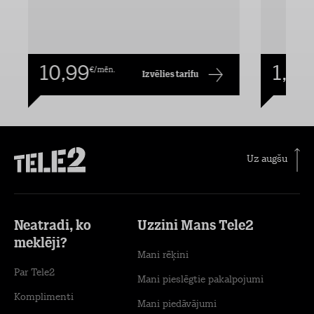
10,99
1,00
€/mēn.
Izvēlies tarifu
Uz augšu
Neatradi, ko
Uzzini Mans Tele2
meklēji?
Mani rēķini
Par Tele2
Mani pieslēgtie pakalpojumi
Komplimenti
Mani piedāvājumi