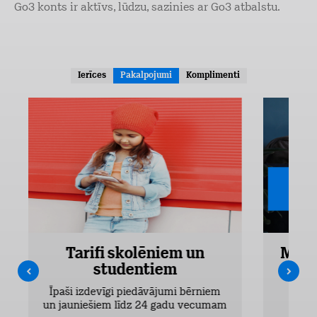
Go3 konts ir aktīvs, lūdzu, sazinies ar Go3 atbalstu.
Ierīces
Pakalpojumi
Komplimenti
Tarifi skolēniem un
Mobi
studentiem
Pieejam
Īpaši izdevīgi piedāvājumi bērniem
un jauniešiem līdz 24 gadu vecumam