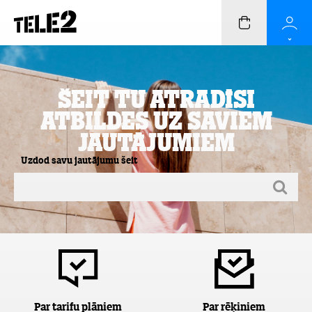
Šeit Tu atradīsi
atbildes uz saviem
jautājumiem
Uzdod savu jautājumu šeit
Par tarifu plāniem
Par rēķiniem