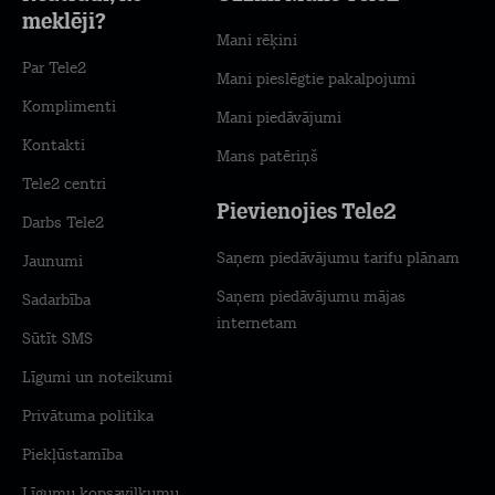
meklēji?
Mani rēķini
Par Tele2
Mani pieslēgtie pakalpojumi
Komplimenti
Mani piedāvājumi
Kontakti
Mans patēriņš
Tele2 centri
Pievienojies Tele2
Darbs Tele2
Saņem piedāvājumu tarifu plānam
Jaunumi
Saņem piedāvājumu mājas
Sadarbība
internetam
Sūtīt SMS
Līgumi un noteikumi
Privātuma politika
Piekļūstamība
Līgumu kopsavilkumu