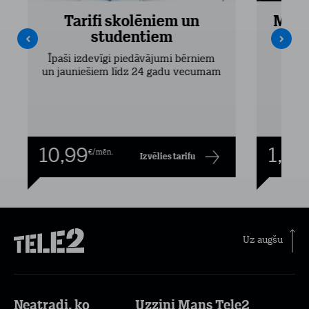
Tarifi skolēniem un
Mobi
studentiem
Pieejam
Īpaši izdevīgi piedāvājumi bērniem
un jauniešiem līdz 24 gadu vecumam
10,99
1,00
€/mēn.
Izvēlies tarifu
Uz augšu
Neatradi, ko
Uzzini Mans Tele2