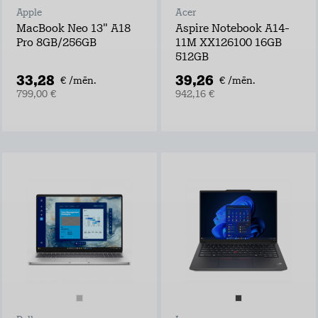
Apple
Acer
MacBook Neo 13" A18
Aspire Notebook A14-
Pro 8GB/256GB
11M XX126100 16GB
512GB
33,28
39,26
€ /mēn.
€ /mēn.
799,00 €
942,16 €