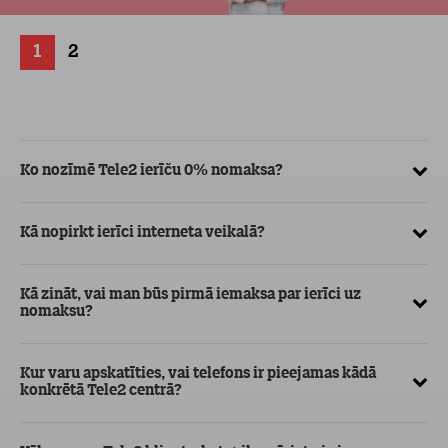
1
2
Ko nozīmē Tele2 ierīču 0% nomaksa?
Kā
ve
Kā nopirkt ierīci interneta veikalā?
Kā
ma
Kā zināt, vai man būs pirmā iemaksa par ierīci uz
nomaksu?
Kur varu apskatīties, vai telefons ir pieejamas kādā
konkrētā Tele2 centrā?