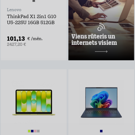
ņem rūteri līdzi un
lieto internetu
Lenovo
visur
ThinkPad X1 2in1 G10
Pārbaudi, kas
U5-225U 16GB 512GB
vislabāk der tavā
adresē un noformē
darījumu!
Viens rūteris un
101,13
€ /mēn.
internets visiem
Uzzināt vairāk
2427,20 €
10,98 €/mēn.