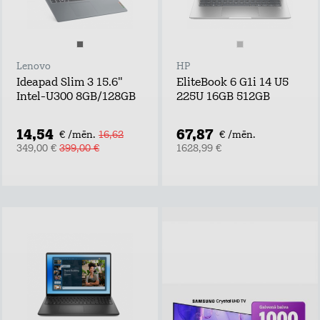
Lenovo
HP
Ideapad Slim 3 15.6"
EliteBook 6 G1i 14 U5
Intel-U300 8GB/128GB
225U 16GB 512GB
14,54
67,87
€ /mēn.
16,62
€ /mēn.
349,00 €
399,00 €
1628,99 €
Piesakies un
laimē!
Atstāj kontaktus,
uzzini labākos tarifu
plānu un mājas
interneta