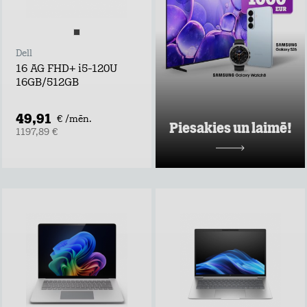
piedāvājumus pie
Tele2 un piedalies
vērtīgu baltvu
izlozē!
Dell
Uzzināt vairāk
16 AG FHD+ i5-120U
16GB/512GB
49,91
€ /mēn.
Piesakies un laimē!
1197,89 €