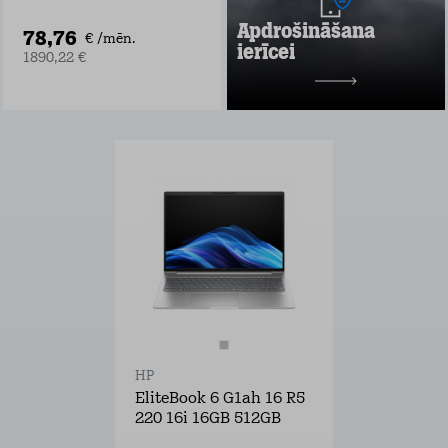
laupīšana
Apdrošināšana
78,76
Uzzināt vairāk
€ /mēn.
ierīcei
1890,22 €
2 mēneši bez maksas
pēc tam
no 2,99 €/mēn.
HP
EliteBook 6 G1ah 16 R5
220 16i 16GB 512GB