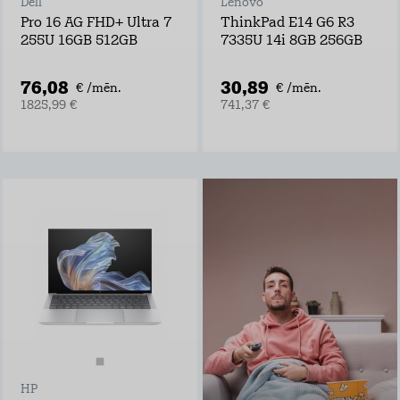
Dell
Lenovo
Pro 16 AG FHD+ Ultra 7
ThinkPad E14 G6 R3
255U 16GB 512GB
7335U 14i 8GB 256GB
76,08
30,89
€ /mēn.
€ /mēn.
1825,99 €
741,37 €
Go3 TV + Filmas ar
25% atlaidi
Negaidi pārraides
televīzijā, izrādes
laiks var sākties
tūlīt ar Go3 TV!
Go3 piedāvājumā:
Ekskluzīvs Go3
oriģinālsaturs
Latvijas saturs,
HP
ārvalstu filmas un