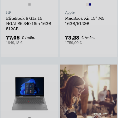
HP
Apple
EliteBook 8 G1a 16
MacBook Air 15” M5
NGAI R5 340 16in 16GB
16GB/512GB
512GB
77,05
73,28
€ /mēn.
€ /mēn.
1849,12 €
1759,00 €
Viens rūteris un
internets visiem
Lieto rūteri visur,
kur rozete!
noformē
pieteikumu tepat
atvedīsim bez
maksas