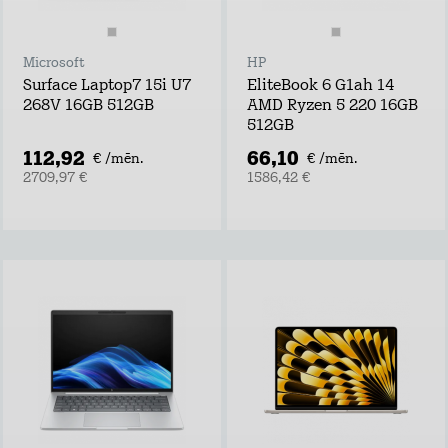
Microsoft
HP
Surface Laptop7 15i U7
EliteBook 6 G1ah 14
268V 16GB 512GB
AMD Ryzen 5 220 16GB
512GB
112,92
66,10
€ /mēn.
€ /mēn.
2709,97 €
1586,42 €