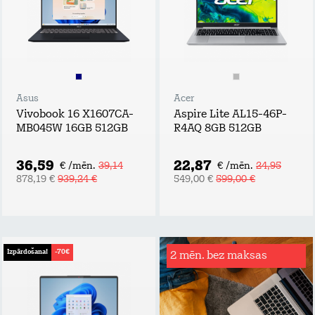
Asus
Acer
Vivobook 16 X1607CA-
Aspire Lite AL15-46P-
MB045W 16GB 512GB
R4AQ 8GB 512GB
36,59
22,87
€ /mēn.
39,14
€ /mēn.
24,95
878,19 €
939,24 €
549,00 €
599,00 €
Izpārdošana!
-70€
2 mēn. bez maksas
Rēķinu
apdrošināšana
Tavs atbalsta plecs