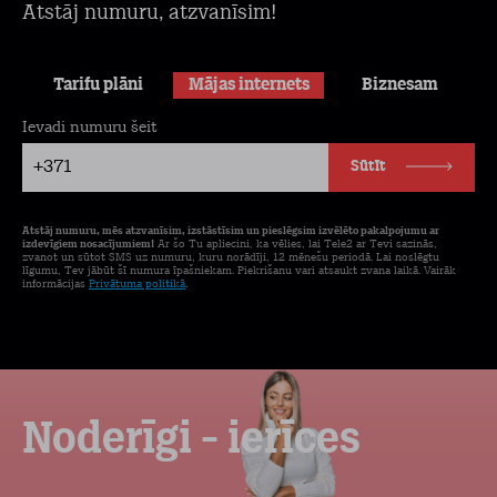
Atstāj numuru, atzvanīsim!
Tarifu plāni
Mājas internets
Biznesam
Ievadi numuru šeit
+371
Sūtīt
Atstāj numuru, mēs atzvanīsim, izstāstīsim un pieslēgsim izvēlēto pakalpojumu ar
izdevīgiem nosacījumiem!
Ar šo Tu apliecini, ka vēlies, lai Tele2 ar Tevi sazinās,
zvanot un sūtot SMS uz numuru, kuru norādīji, 12 mēnešu periodā. Lai noslēgtu
līgumu, Tev jābūt šī numura īpašniekam. Piekrišanu vari atsaukt zvana laikā. Vairāk
informācijas
Privātuma politikā
.
Noderīgi - ierīces