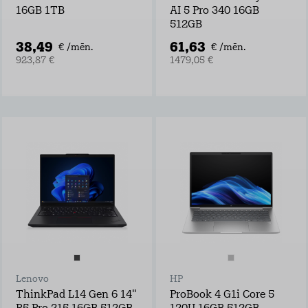
16GB 1TB
AI 5 Pro 340 16GB
512GB
38,49
61,63
€ /mēn.
€ /mēn.
923,87 €
1479,05 €
Lenovo
HP
ThinkPad L14 Gen 6 14"
ProBook 4 G1i Core 5