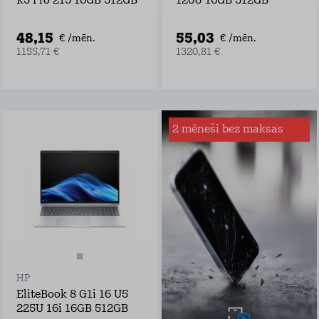
R5 Pro 215 16GB 512GB
120U 16GB 512GB
48,15
55,03
€ /mēn.
€ /mēn.
1155,71 €
1320,81 €
2 mēneši bez maksas
Apdrošināšana
ierīcei
Tele2 ierīču
apdrošināšana
garantē pilnu
zaudējumu atmaksu
šādos gadījumos:
ekrāna, korpusa
vai jebkādi citi
bojājumi
HP
šķidruma nodarīti
bojājumi
EliteBook 8 G1i 16 U5
zādzība vai
225U 16i 16GB 512GB