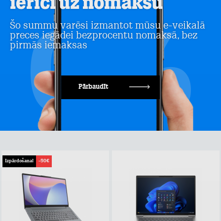
ierīci uz nomaksu
Šo summu varēsi izmantot mūsu e-veikalā
preces iegādei bezprocentu nomaksā, bez
pirmās iemaksas
Pārbaudīt
Izpārdošana!
-50€