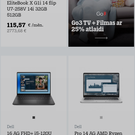
seriāli visai
EliteBook X G1i 14 flip
ģimenei
U7-258V 14i 32GB
Vairāk nekā 30
512GB
vietējie un ārvalstu
Go3 TV + Filmas ar
TV kanāli
115,57
€ /mēn.
25% atlaidi
2773,68 €
Uzzināt vairāk
10,49 €/mēn.
Dell
Dell
16 AG FHD+ i5-120U
Pro 14 AG AMD Ryzen