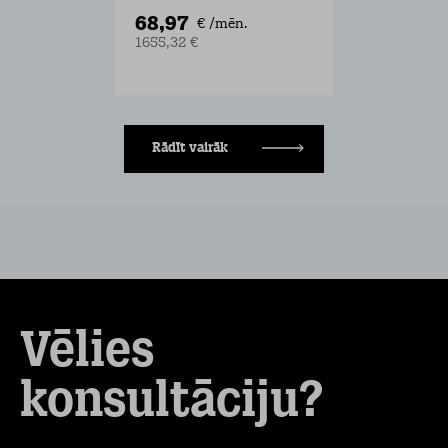
68,97
€ /mēn.
1655,32 €
Rādīt vairāk
Vēlies
konsultāciju?