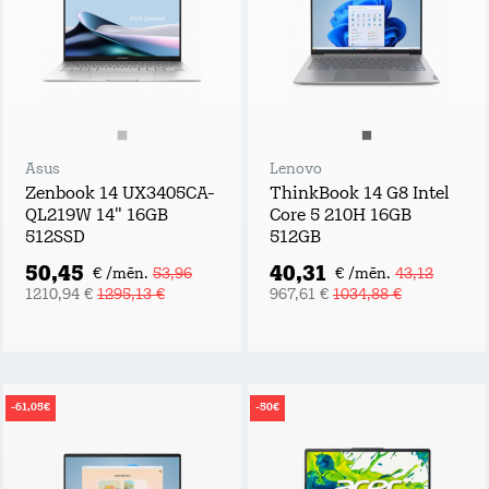
Asus
Lenovo
Zenbook 14 UX3405CA-
ThinkBook 14 G8 Intel
QL219W 14" 16GB
Core 5 210H 16GB
512SSD
512GB
50,45
40,31
€ /mēn.
53,96
€ /mēn.
43,12
1210,94 €
1295,13 €
967,61 €
1034,88 €
-61,05€
-50€