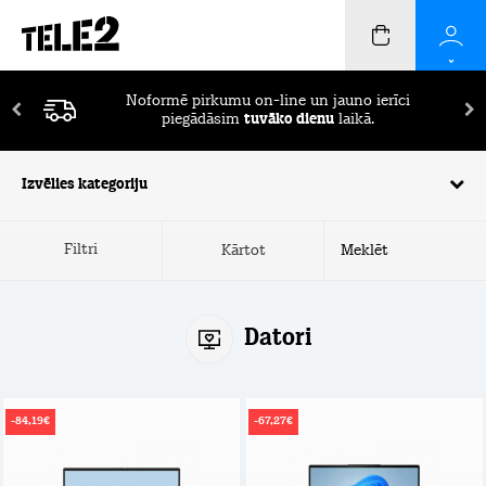
Pirmos 2 mēnešus ierīču apdrošināšana
BEZ
MAKSAS!
Izvēlies kategoriju
Filtri
Kārtot
Datori
-84,19€
-67,27€