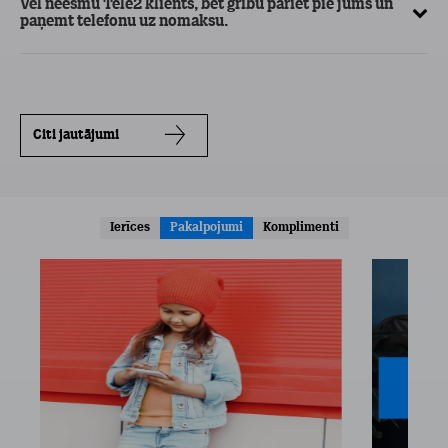
Vēl neesmu Tele2 klients, bet gribu pāriet pie jums un
paņemt telefonu uz nomaksu.
Citi jautājumi
Ierīces
Pakalpojumi
Komplimenti