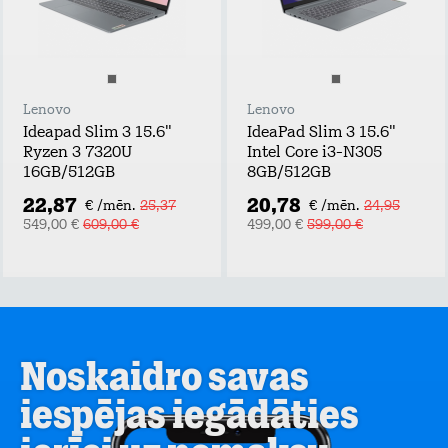
Lenovo
Lenovo
Ideapad Slim 3 15.6"
IdeaPad Slim 3 15.6"
Ryzen 3 7320U
Intel Core i3-N305
16GB/512GB
8GB/512GB
22,87
20,78
€ /mēn.
25,37
€ /mēn.
24,95
549,00 €
609,00 €
499,00 €
599,00 €
Noskaidro savas
iespējas iegādāties