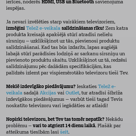
ierīces, noderēs
HDMI, USB un Bluetooth
savienojuma
iespējas.
Ja nevari izvēlēties starp vairākiem televizoriem,
izmēģini
Tele2 e-veikala
salīdzināšanas rīku!
Zem katra
produkta kreisajā apakšējā stūrī atradīsi nelielu
sirsniņu – uzklikšķinot uz tās, pievienosi produktu
salīdzināšanai. Kad tas būs izdarīts, lapas augšējā
labajā stūrī parādīsies lodziņš ar sarkanu sirsniņu un
pievienoto produktu skaitu. Uzklikšķinot uz tā, redzēsi
salīdzinājumu pēc dažādām specifikācijām, kas
palīdzēs izlemt par vispiemērotāko televizoru tieši Tev.
Meklē izdevīgāko piedāvājumu?
Ieskaties
Tele2 e-
veikala
sadaļā
Akcijas
vai
Outlet
, tur atradīsi šībrīža
izdevīgākos piedāvājumus – varbūt tieši tagad Tevis
noskatīto televizoru vari iegādāties ar atlaidi!
Nopirki televizoru, bet Tev tas tomēr nepatīk?
Nekādu
problēmu –
vari to atgriezt 14 dienu laikā.
Plašāk par
atteikuma tiesībām lasi
šeit
.