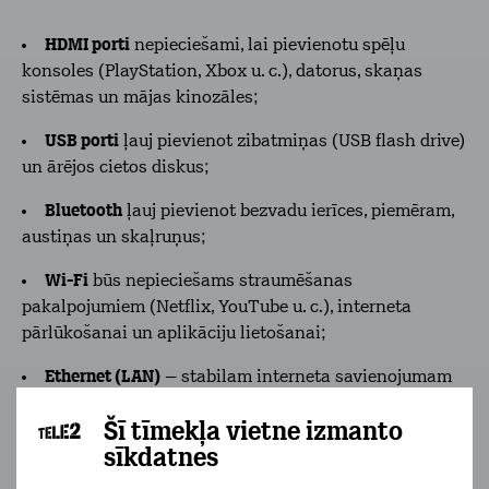
HDMI porti
nepieciešami, lai pievienotu spēļu
konsoles (PlayStation, Xbox u. c.), datorus, skaņas
sistēmas un mājas kinozāles;
USB porti
ļauj pievienot zibatmiņas (USB flash drive)
un ārējos cietos diskus;
Bluetooth
ļauj pievienot bezvadu ierīces, piemēram,
austiņas un skaļruņus;
Wi-Fi
būs nepieciešams straumēšanas
pakalpojumiem (Netflix, YouTube u. c.), interneta
pārlūkošanai un aplikāciju lietošanai;
Ethernet (LAN)
– stabilam interneta savienojumam
ar vadu.
Šī tīmekļa vietne izmanto
Pirms iegādes pārliecinies, ka televizoram ir visi
sīkdatnes
nepieciešamie savienojumi atbilstoši Tavām