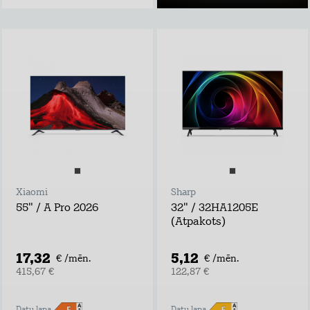
Xiaomi
Sharp
55" / A Pro 2026
32" / 32HA1205E
(Atpakots)
17,32
5,12
€ /mēn.
€ /mēn.
415,67 €
122,87 €