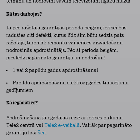
termiņu un nodrošini savam televizoram ilgāku mūžu!
Kā tas darbojas?
Ja pēc ražotāja garantijas perioda beigām, ierīcei būs
radušies citi defekti, kurus līdz šim būtu sedzis pats
ražotājs, turpmāk remontu vai ierīces aizvietošanu
nodrošinās apdrošinātājs. Pēc šī perioda beigām,
pieslēdz pagarināto garantiju un nodrošini:
1 vai 2 papildu gadus apdrošināšanai
Papildu apdrošināšanu elektroapgādes traucējumu
gadījumiem
Kā iegādāties?
Apdrošināšana jāiegādājas reizē ar ierīces pirkumu
Tele2 centrā vai
Tele2 e-veikalā
. Vairāk par pagarināto
garantiju lasi
šeit
.