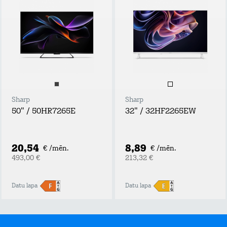
Sharp
Sharp
50" / 50HR7265E
32" / 32HF2265EW
20,54
8,89
€ /mēn.
€ /mēn.
493,00 €
213,32 €
Datu lapa
Datu lapa