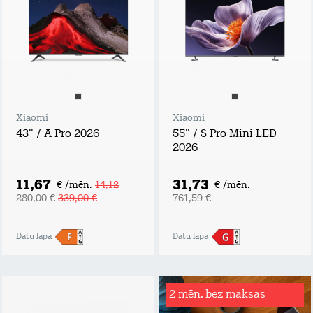
Xiaomi
Xiaomi
43" / A Pro 2026
55" / S Pro Mini LED
2026
11,67
31,73
€ /mēn.
14,12
€ /mēn.
280,00 €
339,00 €
761,59 €
Datu lapa
Datu lapa
2 mēn. bez maksas
Rēķinu