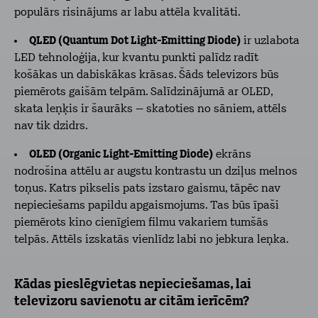
populārs risinājums ar labu attēla kvalitāti.
QLED (Quantum Dot Light-Emitting Diode)
ir uzlabota
LED tehnoloģija, kur kvantu punkti palīdz radīt
košākas un dabiskākas krāsas. Šāds televizors būs
piemērots gaišām telpām. Salīdzinājumā ar OLED,
skata leņķis ir šaurāks – skatoties no sāniem, attēls
nav tik dzidrs.
OLED (Organic Light-Emitting Diode)
ekrāns
nodrošina attēlu ar augstu kontrastu un dziļus melnos
toņus. Katrs pikselis pats izstaro gaismu, tāpēc nav
nepieciešams papildu apgaismojums. Tas būs īpaši
piemērots kino cienīgiem filmu vakariem tumšās
telpās. Attēls izskatās vienlīdz labi no jebkura leņka.
Kādas pieslēgvietas nepieciešamas, lai
televizoru savienotu ar citām ierīcēm?