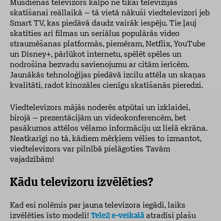
Mūsdienās televizors kalpo ne tikai televīzijas
skatīšanai reāllaikā – tā vietā nākuši viedtelevizori jeb
Smart TV, kas piedāvā daudz vairāk iespēju. Tie ļauj
skatīties arī filmas un seriālus populārās video
straumēšanas platformās, piemēram, Netflix, YouTube
un Disney+, pārlūkot internetu, spēlēt spēles un
nodrošina bezvadu savienojumu ar citām ierīcēm.
Jaunākās tehnoloģijas piedāvā izcilu attēla un skaņas
kvalitāti, radot kinozāles cienīgu skatīšanās pieredzi.
Viedtelevizors mājās noderēs atpūtai un izklaidei,
birojā – prezentācijām un videokonferencēm, bet
pasākumos attēlos vēlamo informāciju uz lielā ekrāna.
Neatkarīgi no tā, kādiem mērķiem vēlies to izmantot,
viedtelevizors var pilnībā pielāgoties Tavām
vajadzībām!
Kādu televizoru izvēlēties?
Kad esi nolēmis par jauna
televizora iegādi, laiks
izvēlēties īsto modeli!
Tele2 e-veikalā
atradīsi plašu