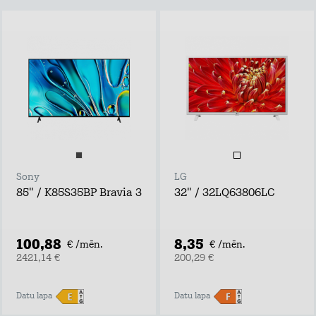
Sony
LG
85" / K85S35BP Bravia 3
32" / 32LQ63806LC
100,88
8,35
€ /mēn.
€ /mēn.
2421,14 €
200,29 €
Datu lapa
Datu lapa