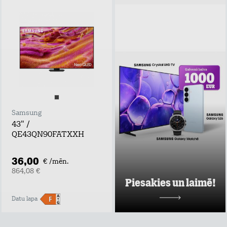
Piesakies un
laimē!
Atstāj kontaktus,
uzzini labākos tarifu
plānu un mājas
interneta
piedāvājumus pie
Tele2 un piedalies
vērtīgu baltvu
izlozē!
Samsung
Uzzināt vairāk
43" /
QE43QN90FATXXH
36,00
€ /mēn.
864,08 €
Piesakies un laimē!
Datu lapa