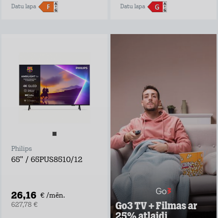
Datu lapa
Datu lapa
Go3 TV + Filmas ar
25% atlaidi
Negaidi pārraides
televīzijā, izrādes
laiks var sākties
tūlīt ar Go3 TV!
Go3 piedāvājumā:
Ekskluzīvs Go3
oriģinālsaturs
Latvijas saturs,
Philips
ārvalstu filmas un
seriāli visai
65" / 65PUS8510/12
ģimenei
Vairāk nekā 30
vietējie un ārvalstu
TV kanāli
26,16
€ /mēn.
Go3 TV + Filmas ar
627,78 €
Uzzināt vairāk
25% atlaidi