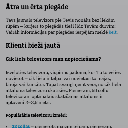
Ātra un ērta piegāde
Tavs jaunais televizors pie Tevis nonāks bez liekām
rūpēm – kurjers to piegādās tieši līdz Tavām durvīm!
Vairāk informācijas par piegādes iespējām meklē
šeit
.
Klienti bieži jautā
Cik liels televizors man nepieciešams?
Izvēloties televizoru, vispirms padomā, kur Tu to vēlies
novietot – cik liela ir telpa, vai novietosi to mājās,
birojā vai kur citur. Tāpat svarīgi ņemt vērā, no cik liela
attāluma televizoru skatīsies. Piemēram, 55 collu
televizoram optimālais skatīšanās attālums ir
aptuveni 2–2,5 metri.
Populārākie televizoru izmēri:
32 collas
– piemērots mazām telpām, piemēram,