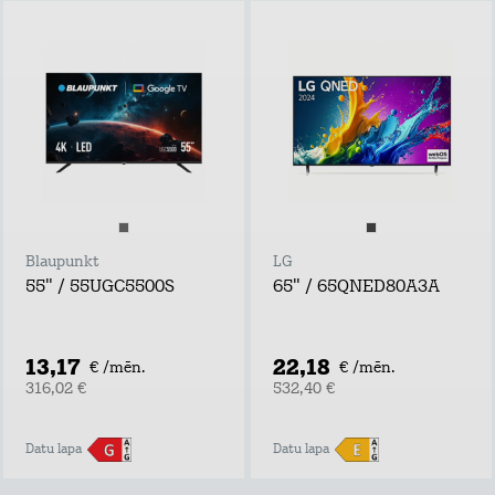
Blaupunkt
LG
55" / 55UGC5500S
65" / 65QNED80A3A
13,17
22,18
€ /mēn.
€ /mēn.
316,02 €
532,40 €
Datu lapa
Datu lapa