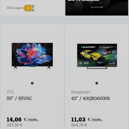
10,49 €/mēn.
Datu lapa
TCL
Blaupunkt
55" / 55V6C
43" / 43QBG6000S
14,06
11,03
€ /mēn.
€ /mēn.
337,36 €
264,78 €