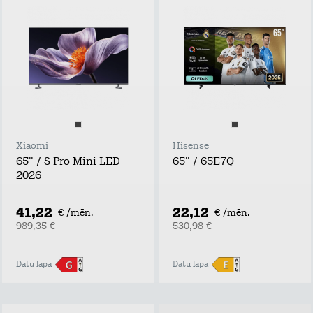
Xiaomi
Hisense
65" / S Pro Mini LED
65" / 65E7Q
2026
41,22
22,12
€ /mēn.
€ /mēn.
989,35 €
530,98 €
Datu lapa
Datu lapa