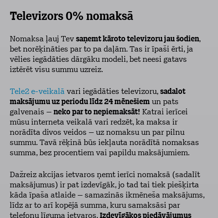
Televizors 0% nomaksā
Nomaksa ļauj Tev
saņemt kāroto televizoru jau šodien
,
bet norēķināties par to pa daļām. Tas ir īpaši ērti, ja
vēlies iegādāties dārgāku modeli, bet neesi gatavs
iztērēt visu summu uzreiz.
Tele2 e-veikalā
vari iegādāties televizoru,
sadalot
maksājumu uz periodu līdz 24 mēnešiem
un pats
galvenais –
neko par to nepiemaksāt!
Katrai ierīcei
mūsu interneta veikalā vari redzēt, ka maksa ir
norādīta divos veidos – uz nomaksu un par pilnu
summu. Tavā rēķinā būs iekļauta norādītā nomaksas
summa, bez procentiem vai papildu maksājumiem.
Dažreiz akcijas ietvaros ņemt ierīci nomaksā (sadalīt
maksājumus) ir pat izdevīgāk, jo tad tai tiek piešķirta
kāda īpaša atlaide – samazinās ikmēneša maksājums,
līdz ar to arī kopējā summa, kuru samaksāsi par
telefonu līguma ietvaros.
Izdevīgākos piedāvājumus