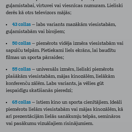
guļamistabai, virtuvei vai viesnīcas numuram. Lieliski
derēs kā otrs televizors mājās;
43 collas
– labs variants mazākām viesistabām,
guļamistabām vai birojiem;
50 collas
– piemērots vidēja izmēra viesistabām vai
sapulču telpām. Pietiekami liels ekrāns, lai baudītu
filmas un sporta pārraides;
55 collas
– universāls izmērs, lieliski piemērots
plašākām viesistabām, mājas kinozālēm, lielākām
konferenču zālēm. Labs variants, ja vēlies gūt
iespaidīgu skatīšanās pieredzi;
65 collas
– īstiem kino un sporta cienītājiem. Ideāli
piemērots lielām viesistabām vai mājas kinozālēm, kā
arī prezentācijām lielās sanāksmju telpās, semināros
vai pasākumu vizuālajiem risinājumiem.