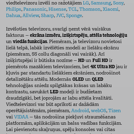
viedtelevizoru izvēli no ražotājiem
LG
,
Samsung
,
Sony
,
Philips
,
Panasonic
,
Hisense
,
TCL
,
Thomson
,
Xiaomi
,
Dahua
,
Allview
,
Sharp
,
JVC
,
Sponge
.
Izvēloties televizoru, svarīgi ņemt vērā vairākus
faktorus –
ekrāna izmēru, izšķirtspēju, attēla tehnoloģiju
un
viedās funkcijas
. Piemēram, ja televizoru novietosi
lielā telpā, labāk izvēlēties modeli ar lielāku ekrānu
(piemēram, 55 collu diagonāli vai vairāk). Arī
izšķirtspējai ir būtiska nozīme –
HD
un
Full HD
ir
piemērots mazākiem televizoriem, bet
4K Ultra HD
jau ir
kļuvis par standartu lielākiem ekrāniem, nodrošinot
detalizētāku attēlu. Modernās
OLED
un
QLED
tehnoloģijas sniedz spilgtākas krāsas un labāku
kontrastu, savukārt
LED
modeļi ir budžetam
draudzīgāki, bet joprojām ar labu attēla kvalitāti.
Viedtelevizori var būt aprīkoti ar dažādām
operētājsistēmām, piemēram,
Android
,
webOS
,
Tizen
vai
VIDAA
– tās nodrošina piekļuvi straumēšanas
platformām, aplikācijām un balss vadības funkcijām.
Lai pievienotu skaļruņus, spēļu konsoles vai citas