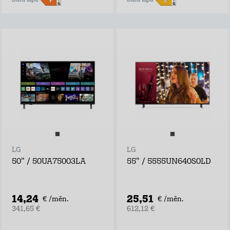
Datu lapa
Datu lapa
LG
LG
50" / 50UA75003LA
55" / 5555UN640S0LD
14,24
25,51
€ /mēn.
€ /mēn.
341,65 €
612,12 €