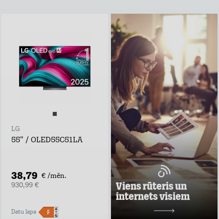
Viens rūteris un
internets visiem
Lieto rūteri visur,
kur rozete!
noformē
pieteikumu tepat
atvedīsim bez
maksas
ņem rūteri līdzi un
lieto internetu
LG
visur
55" / OLED55C51LA
Pārbaudi, kas
vislabāk der tavā
adresē un noformē
darījumu!
38,79
€ /mēn.
Uzzināt vairāk
Viens rūteris un
930,99 €
internets visiem
10,98 €/mēn.
Datu lapa