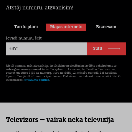
Atstāj numuru, atzvanīsim!
Tarifu plāni
Mājas internets
Biznesam
Ievadi numuru šeit
+371
Sūtīt
Atstāj numuru, mēs atzvanīsim, izstāstīsim un pieslēgsim izvēlēto pakalpojumu ar
izdevīgiem nosacījumiem!
Ar šo Tu apliecini, ka vēlies, lai Tele2 ar Tevi sazinās,
zvanot un sūtot SMS uz numuru, kuru norādīji, 12 mēnešu periodā. Lai noslēgtu
līgumu, Tev jābūt šī numura īpašniekam. Piekrišanu vari atsaukt zvana laikā. Vairāk
informācijas
Privātuma politikā
.
Televizors – vairāk nekā televīzija