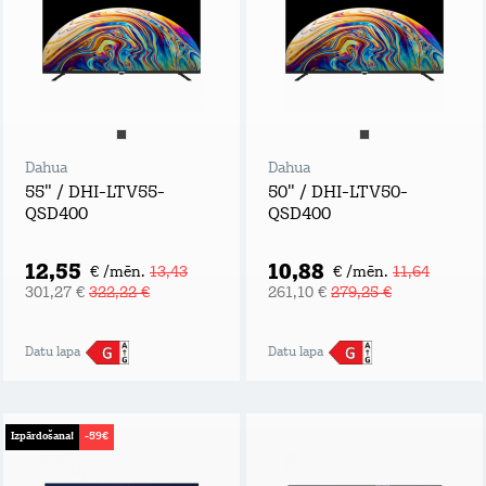
Dahua
Dahua
55" / DHI-LTV55-
50" / DHI-LTV50-
QSD400
QSD400
12,55
10,88
€ /mēn.
13,43
€ /mēn.
11,64
301,27 €
322,22 €
261,10 €
279,25 €
Datu lapa
Datu lapa
Izpārdošana!
-59€