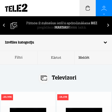
Pirmos 2 mēnešus ierīču apdrošināšana
BEZ
MAKSAS!
Izvēlies kategoriju
Filtri
Kārtot
Televizori
-20,95€
-18,15€