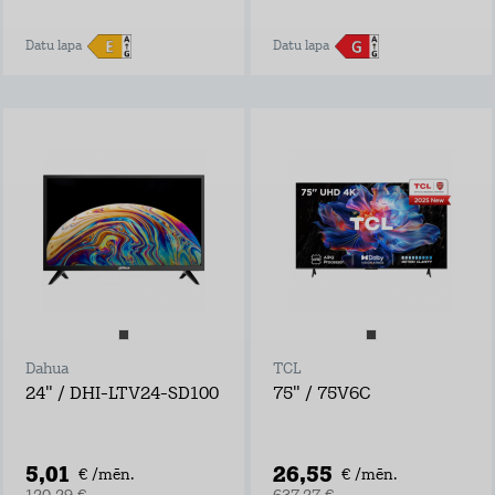
Datu lapa
Datu lapa
Dahua
TCL
24" / DHI-LTV24-SD100
75" / 75V6C
5,01
26,55
€ /mēn.
€ /mēn.