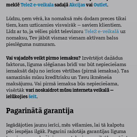
meklē
Tele2 e-veikala
sadaļā
Akcijas
vai
Outlet
.
Lūdzu, ņem vērā, ka nomaksā mēs dodam preces tikai
tiem, kam uzticamies visvairāk – saviem klientiem.
Līdz ar to, ja vēlies pirkt televizoru
Tele2 e-veikalā
uz
nomaksu, Tev jābūt vismaz vienam aktīvam balss
pieslēguma numuram.
Vai vajadzēs veikt pirmo iemaksu?
Izvērtējot dažādus
faktorus, līguma slēgšanas brīdī var būt nepieciešams
iemaksāt daļu no ierīces vērtības (pirmā iemaksa). Tas
samazinās mūsu kredītrisku un Tavu ikmēneša
maksājumu. Vai pirmā iemaksa būs nepieciešama,
visērtāk
vari noskaidrot mūsu interneta veikalā –
ielūkojies
šeit
.
Pagarinātā garantija
Iegādājoties jaunu ierīci, mēs vēlamies, lai tā kalpotu
pēc iespējas ilgāk. Pagarini ražotāja garantijas līguma