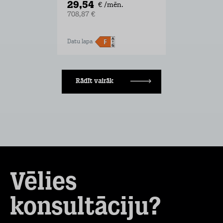
29,54
€ /mēn.
708,87 €
Datu lapa
Rādīt vairāk
Vēlies
konsultāciju?