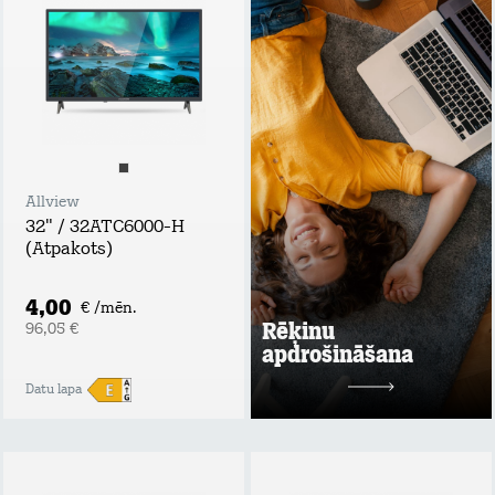
apdrošināšana
Tavs atbalsta plecs
bezdarba vai
ilgstošas darba
nespējas gadījumā!
Apdrošināšanas
summa: rēķina
summas apmērs,
nepārsniedzot 60
EUR / mēn.;
Allview
Maksimālais
32" / 32ATC6000-H
atlīdzības periods
(Atpakots)
līdz 6 mēnešiem;
Maksimālā
atlīdzības summa:
4,00
€ /mēn.
līdz 360 EUR.
Rēķinu
96,05 €
apdrošināšana
Uzzināt vairāk
Datu lapa
2 mēn. bez maksas
pēc tam
1,99