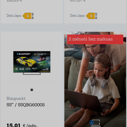
120,29 €
637,27 €
Datu lapa
Datu lapa
2 mēneši bez maksas
Interneta drošība
mājai
Sērfo internetā droši
– mēs būsim tava
digitālā glābšanas
veste!
Ar Interneta Drošību
būsi pasargāts no:
inficētām vietnēm
viltus veikaliem,
Blaupunkt
bankām un
personām, kuras
55" / 55QBG6000S
vēlas iegūt tavus
bankas datus
programmām, kas
mēģina iekļaut
15,01
€ /mēn.