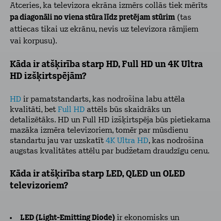
Atceries, ka televizora ekrāna izmērs collās tiek mērīts
pa diagonāli no viena stūra līdz pretējam stūrim
(tas
attiecas tikai uz ekrānu, nevis uz televizora rāmjiem
vai korpusu).
Kāda ir atšķirība starp HD, Full HD un 4K Ultra
HD izšķirtspējām?
HD
ir pamatstandarts, kas nodrošina labu attēla
kvalitāti, bet
Full HD
attēls būs skaidrāks un
detalizētāks. HD un Full HD izšķirtspēja būs pietiekama
mazāka izmēra televizoriem, tomēr par mūsdienu
standartu jau var uzskatīt
4K Ultra HD
, kas nodrošina
augstas kvalitātes attēlu par budžetam draudzīgu cenu.
Kāda ir atšķirība starp LED, QLED un OLED
televizoriem?
LED (Light-Emitting Diode)
ir ekonomisks un