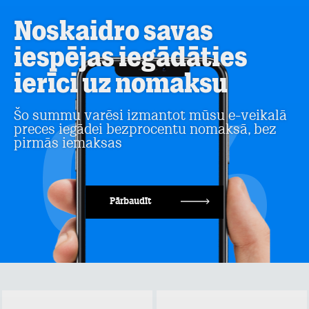
Noskaidro savas
iespējas iegādāties
ierīci uz nomaksu
Šo summu varēsi izmantot mūsu e-veikalā
preces iegādei bezprocentu nomaksā, bez
pirmās iemaksas
Pārbaudīt