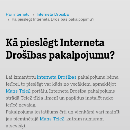
Par internetu
/
Interneta Drošība
/ Kā pieslēgt Interneta Drošības pakalpojumu?
Kā pieslēgt Interneta
Drošības pakalpojumu?
Lai izmantotu
Interneta Drošības
pakalpojumu bērna
ierīcei, to pieslēgt var kāds no vecākiem, apmeklējot
Mans Tele2
portālu. Interneta Drošība pakalpojums
strādā Tele2 tīkla līmenī un papildus instalēt neko
ierīcē nevajag.
Pakalpojuma iestatījums ērti un vienkārši vari mainīt
jau pieminētajā
Mans Tele2
, katram numuram
atsevišķi.