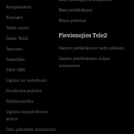
Komplimenti
Mani piedāvājumi
Kontakti
Mans patēriņš
Tele2 centri
Pievienojies Tele2
Darbs Tele2
Saņem piedāvājumu tarifu plānam
Jaunumi
Saņem piedāvājumu mājas
Sadarbība
internetam
Sūtīt SMS
Līgumi un noteikumi
Privātuma politika
Piekļūstamība
Līgumu kopsavilkumu
arhīvs
Datu pārraides nosacījumi