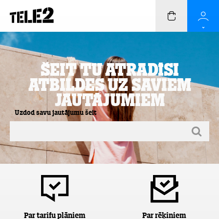
Šeit Tu atradīsi
atbildes uz saviem
jautājumiem
Uzdod savu jautājumu šeit
Par tarifu plāniem
Par rēķiniem