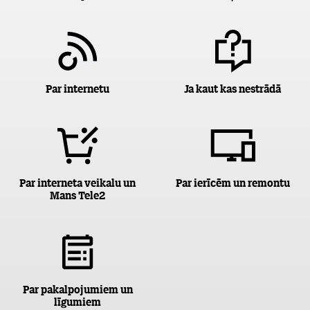
Par internetu
Ja kaut kas nestrādā
Par interneta veikalu un
Par ierīcēm un remontu
Mans Tele2
Par pakalpojumiem un
līgumiem