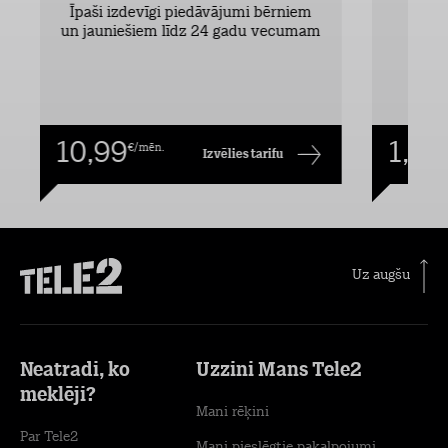
Īpaši izdevīgi piedāvājumi bērniem
un jauniešiem līdz 24 gadu vecumam
10,99
1,00
€/mēn.
Izvēlies tarifu
Uz augšu
Neatradi, ko
Uzzini Mans Tele2
meklēji?
Mani rēķini
Par Tele2
Mani pieslēgtie pakalpojumi