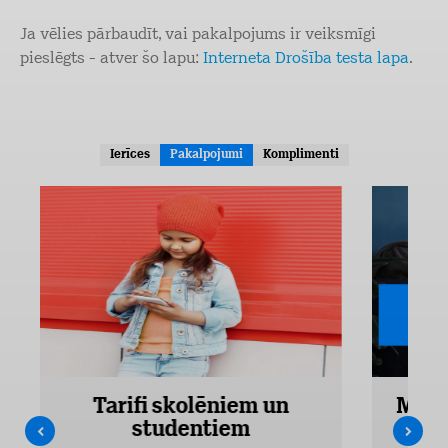
Ja vēlies pārbaudīt, vai pakalpojums ir veiksmīgi
pieslēgts - atver šo lapu:
Interneta Drošība testa lapa
.
Ierīces
Pakalpojumi
Komplimenti
Tarifi skolēniem un
Mobi
studentiem
Pieejam