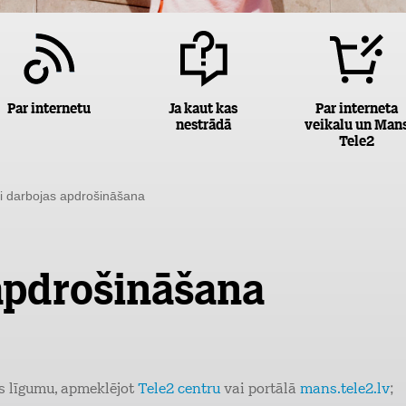
Par internetu
Ja kaut kas
Par interneta
nestrādā
veikalu un Man
Tele2
gi darbojas apdrošināšana
 apdrošināšana
s līgumu, apmeklējot
Tele2 centru
vai portālā
mans.tele2.lv
;