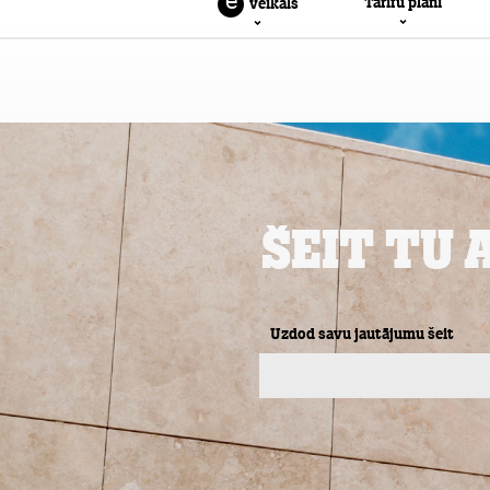
Privātpersonām
Biznesam
e
Tarifu plāni
veikals
Šeit Tu 
Uzdod savu jautājumu šeit