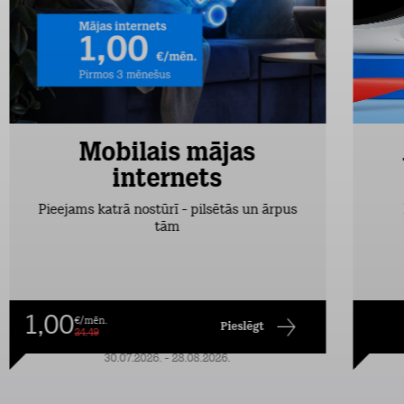
Mobilais mājas
internets
Pieejams katrā nostūrī - pilsētās un ārpus
tām
1,00
€/mēn.
Pieslēgt
24,49
30.07.2026. - 28.08.2026.