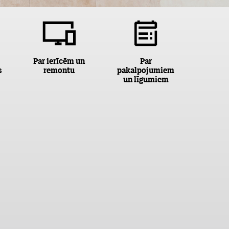
Par ierīcēm un
Par
s
remontu
pakalpojumiem
un līgumiem