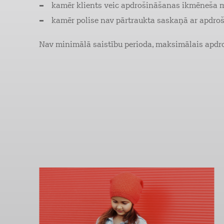
kamēr klients veic apdrošināšanas ikmēneša ma
kamēr polise nav pārtraukta saskaņā ar apdr
Nav minimālā saistību perioda, maksimālais apdro