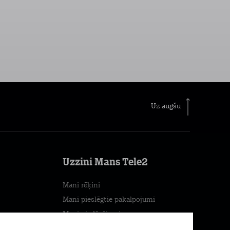
Uz augšu
Uzzini Mans Tele2
Mani rēķini
Mani pieslēgtie pakalpojumi
Mani piedāvājumi
Mans patēriņš