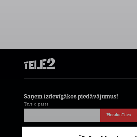
Saņem izdevīgākos piedāvājumus!
Tavs e-pasts
Pierakstīties
Piekrītu komerciālu ziņu saņemšanai e-pastā. Papildu