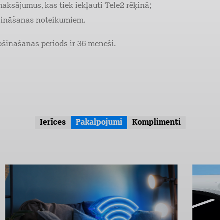
ksājumus, kas tiek iekļauti Tele2 rēķinā;
ošināšanas noteikumiem.
šināšanas periods ir 36 mēneši.
Ierīces
Pakalpojumi
Komplimenti