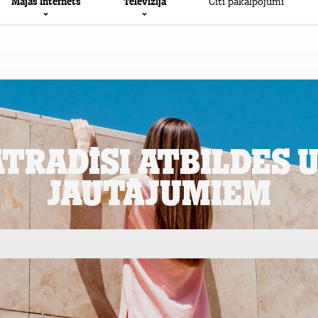
Meklēt...
Podkāsts
Mājas internets
Televīzija
Citi pakalpojumi
atradīsi atbildes 
jautājumiem