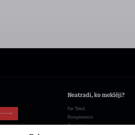
Neatradi, ko meklēji?
Par Tele2
Komplimenti
Kontakti
Tele2 centri