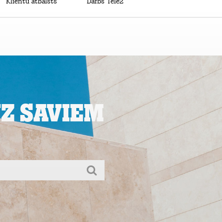
Mans Tele2
Klientu atbalsts
Darbs Tele2
uz saviem