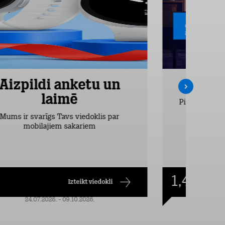
Aizpildi anketu un
Inte
laimē
Pirmos 2 mēn
vieglākais
Mums ir svarīgs Tavs viedoklis par
dr
mobilajiem sakariem
1,49
€/mēn.
Izteikt viedokli
24.07.2026. - 09.10.2026.