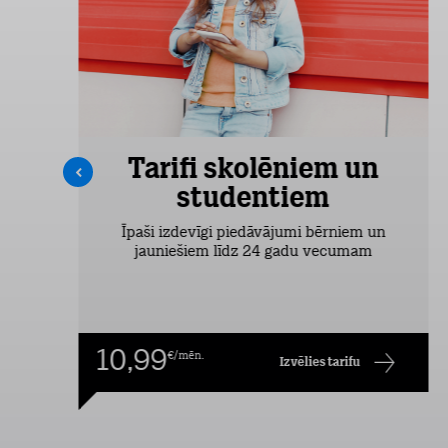
Tarifi skolēniem un
studentiem
šas
Īpaši izdevīgi piedāvājumi bērniem un
jauniešiem līdz 24 gadu vecumam
10,99
€/mēn.
Izvēlies tarifu