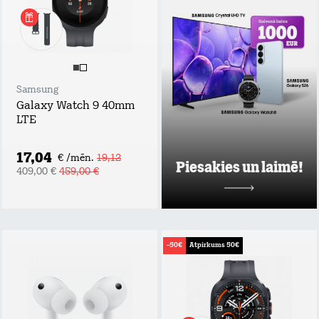
uzzini labākos tarifu
plānu un mājas
interneta
piedāvājumus pie
Tele2 un piedalies
vērtīgu baltvu
izlozē!
Samsung
Uzzināt vairāk
Galaxy Watch 9 40mm
LTE
17,04
€ /mēn.
19,12
Piesakies un laimē!
409,00 €
459,00 €
-50€
Atpirkums 50€