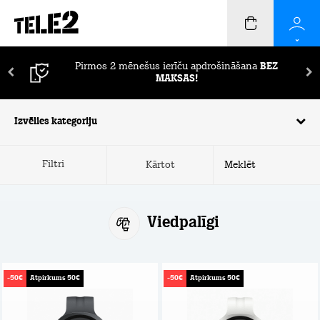
Pirmos 2 mēnešus ierīču apdrošināšana
BEZ
MAKSAS!
Izvēlies kategoriju
Filtri
Kārtot
Viedpalīgi
-50€
Atpirkums 50€
-50€
Atpirkums 50€