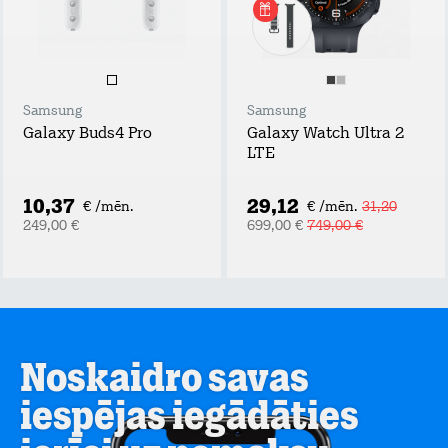
Samsung
Samsung
Galaxy Buds4 Pro
Galaxy Watch Ultra 2
LTE
10,37
29,12
€ /mēn.
€ /mēn.
31,20
249,00 €
699,00 €
749,00 €
Noskaidro savas
iespējas iegādāties