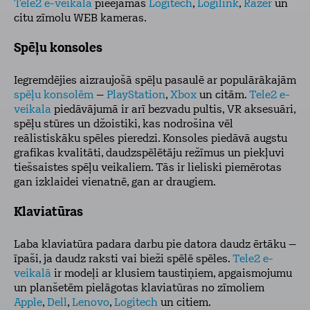
Tele2 e-veikalā
pieejamas
Logitech
,
Logilink
,
Razer
un
citu zīmolu WEB kameras.
Spēļu konsoles
Iegremdējies aizraujošā spēļu pasaulē ar populārākajām
spēļu konsolēm
–
PlayStation
,
Xbox
un citām.
Tele2 e-
veikala
piedāvājumā ir arī bezvadu pultis, VR aksesuāri,
spēļu stūres un džoistiki, kas nodrošina vēl
reālistiskāku spēles pieredzi. Konsoles piedāvā augstu
grafikas kvalitāti, daudzspēlētāju režīmus un piekļuvi
tiešsaistes spēļu veikaliem. Tās ir lieliski piemērotas
gan izklaidei vienatnē, gan ar draugiem.
Klaviatūras
Laba klaviatūra padara darbu pie datora daudz ērtāku –
īpaši, ja daudz raksti vai bieži spēlē spēles.
Tele2 e-
veikalā
ir modeļi ar klusiem taustiņiem, apgaismojumu
un planšetēm pielāgotas klaviatūras no zīmoliem
Apple
,
Dell
,
Lenovo
,
Logitech
un citiem.