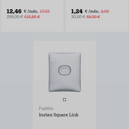
12,46
1,24
€ /mēn.
17,33
€ /mēn.
2,03
299,00 €
415,85 €
30,00 €
49,00 €
Fujifilm
Instax Square Link