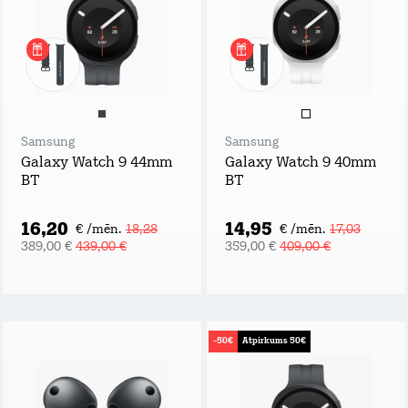
Samsung
Samsung
Galaxy Watch 9 44mm
Galaxy Watch 9 40mm
BT
BT
16,20
14,95
€ /mēn.
18,28
€ /mēn.
17,03
389,00 €
439,00 €
359,00 €
409,00 €
-50€
Atpirkums 50€