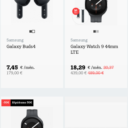
Samsung
Samsung
Galaxy Buds4
Galaxy Watch 9 44mm
LTE
7,45
18,29
€ /mēn.
€ /mēn.
20,37
179,00 €
439,00 €
489,00 €
-50€
Atpirkums 50€
Piesakies un
laimē!
Atstāj kontaktus,