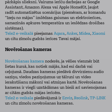
pārkāpis slieksni. Vairums ierīču darbojas ar Google
Assistant, Amazon Alexa vai Apple HomeKit, ļaujot
radīt automatizētus scenārijus (piemēram, ar komandu
“Izeju no mājas” izslēdzas gaismas un elektroierīces,
samazinās apkures temperatūra un ieslēdzas drošības
sistēmas).
Tele2 e-veikalā
pieejamas
Aqara
,
Anker
,
Midea
,
Xiaomi
un citu zīmolu gudrās ierīces Tavai mājai.
Novērošanas kameras
Novērošanas kamera
noderēs, ja vēlies vienmēr būt
lietas kursā, kas notiek mājās, kad esi darbā vai
ceļojumā. Daudzas kameras piedāvā divvirzienu audio
saziņu, viedos paziņojumus uz tālruni un video
ierakstīšanu mākonī vai atmiņas kartē. Novērošanas
kameras ir viegli uzstādāmas un bieži arī savienojamas
ar citām gudrās mājas ierīcēm.
Tele2 e-veikala
piedāvājumā ir
Ezviz
,
Reolink
,
TP-LINK
un citu zīmolu novērošanas kameras.