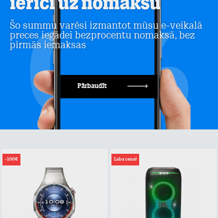
ierīci uz nomaksu
Šo summu varēsi izmantot mūsu e-veikalā
preces iegādei bezprocentu nomaksā, bez
pirmās iemaksas
Pārbaudīt
-100€
Laba cena!