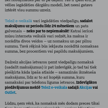
bet norēķināties par to pa daļām. Tas ir īpaši ērti, ja
vēlies iegādāties dārgāku modeli, bet neesi gatavs
iztērēt visu summu uzreiz.
Tele2 e-veikalā
vari iegādāties viedpalīgu,
sadalot
maksājumu uz periodu līdz 24 mēnešiem
un pats
galvenais –
neko par to nepiemaksāt!
Katrai ierīcei
mūsu interneta veikalā vari redzēt, ka maksa ir
norādīta divos veidos – uz nomaksu un par pilnu
summu. Tavā rēķinā būs iekļauta norādītā nomaksas
summa, bez procentiem vai papildu maksājumiem.
Dažreiz akcijas ietvaros ņemt viedpalīgu nomaksā
(sadalīt maksājumus) ir pat izdevīgāk, jo tad tai tiek
piešķirta kāda īpaša atlaide – samazinās ikmēneša
maksājums, līdz ar to arī kopējā summa, kuru
samaksāsi par telefonu līguma ietvaros.
Izdevīgākos
piedāvājumus meklē
Tele2 e-veikala
sadaļā
Akcijas
vai
Outlet
.
Lūdzu, ņem vērā, ka nomaksā mēs dodam preces tikai