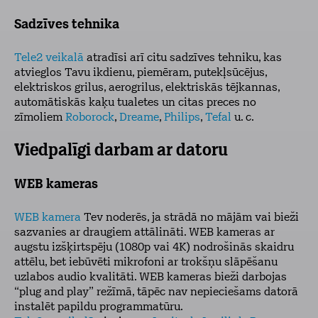
Sadzīves tehnika
Tele2 veikalā
atradīsi arī citu sadzīves tehniku, kas
atvieglos Tavu ikdienu, piemēram, putekļsūcējus,
elektriskos grilus, aerogrilus, elektriskās tējkannas,
automātiskās kaķu tualetes un citas preces no
zīmoliem
Roborock
,
Dreame
,
Philips
,
Tefal
u. c.
Viedpalīgi darbam ar datoru
WEB kameras
WEB kamera
Tev noderēs, ja strādā no mājām vai bieži
sazvanies ar draugiem attālināti. WEB kameras ar
augstu izšķirtspēju (1080p vai 4K) nodrošinās skaidru
attēlu, bet iebūvēti mikrofoni ar trokšņu slāpēšanu
uzlabos audio kvalitāti. WEB kameras bieži darbojas
“plug and play” režīmā, tāpēc nav nepieciešams datorā
instalēt papildu programmatūru.