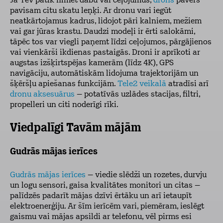
Ja Tev patīk filmēt dabu vai ceļojumus,
drons
pavērs
pavisam citu skatu leņķi. Ar dronu vari iegūt
neatkārtojamus kadrus, lidojot pāri kalniem, mežiem
vai gar jūras krastu. Daudzi modeļi ir ērti salokāmi,
tāpēc tos var viegli paņemt līdzi ceļojumos, pārgājienos
vai vienkārši ikdienas pastaigās. Droni ir aprīkoti ar
augstas izšķirtspējas kamerām (līdz 4K), GPS
navigāciju, automātiskām lidojuma trajektorijām un
šķēršļu apiešanas funkcijām.
Tele2 veikalā
atradīsi arī
dronu aksesuārus
– potatīvās uzlādes stacijas, filtri,
propelleri un citi noderīgi rīki.
Viedpalīgi Tavām mājām
Gudrās mājas ierīces
Gudrās mājas ierīces
– viedie slēdži un rozetes, durvju
un logu sensori, gaisa kvalitātes monitori un citas –
palīdzēs padarīt mājas dzīvi ērtāku un arī ietaupīt
elektroenerģiju. Ar šīm ierīcēm vari, piemēram, ieslēgt
gaismu vai mājas apsildi ar telefonu, vēl pirms esi