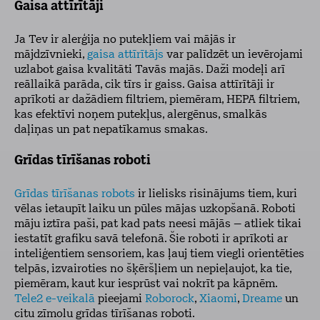
Gaisa attīrītāji
Ja Tev ir alerģija no putekļiem vai mājās ir
mājdzīvnieki,
gaisa attīrītājs
var palīdzēt un ievērojami
uzlabot gaisa kvalitāti Tavās majās. Daži modeļi arī
reāllaikā parāda, cik tīrs ir gaiss. Gaisa attīrītāji ir
aprīkoti ar dažādiem filtriem, piemēram, HEPA filtriem,
kas efektīvi noņem putekļus, alergēnus, smalkās
daļiņas un pat nepatīkamus smakas.
Grīdas tīrīšanas roboti
Grīdas tīrīšanas robots
ir lielisks risinājums tiem, kuri
vēlas ietaupīt laiku un pūles mājas uzkopšanā. Roboti
māju iztīra paši, pat kad pats neesi mājās – atliek tikai
iestatīt grafiku savā telefonā. Šie roboti ir aprīkoti ar
inteliģentiem sensoriem, kas ļauj tiem viegli orientēties
telpās, izvairoties no šķēršļiem un nepieļaujot, ka tie,
piemēram, kaut kur iesprūst vai nokrīt pa kāpnēm.
Tele2 e-veikalā
pieejami
Roborock
,
Xiaomi
,
Dreame
un
citu zīmolu grīdas tīrīšanas roboti.