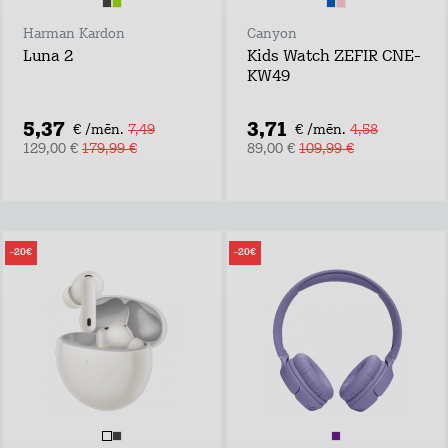
Harman Kardon
Canyon
Luna 2
Kids Watch ZEFIR CNE-
KW49
5,37
3,71
€ /mēn.
7,49
€ /mēn.
4,58
129,00 €
179,99 €
89,00 €
109,99 €
-20€
-20€