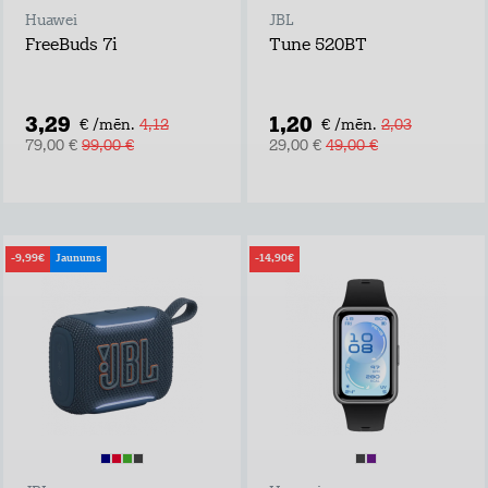
Huawei
JBL
FreeBuds 7i
Tune 520BT
3,29
1,20
€ /mēn.
4,12
€ /mēn.
2,03
79,00 €
99,00 €
29,00 €
49,00 €
-9,99€
Jaunums
-14,90€