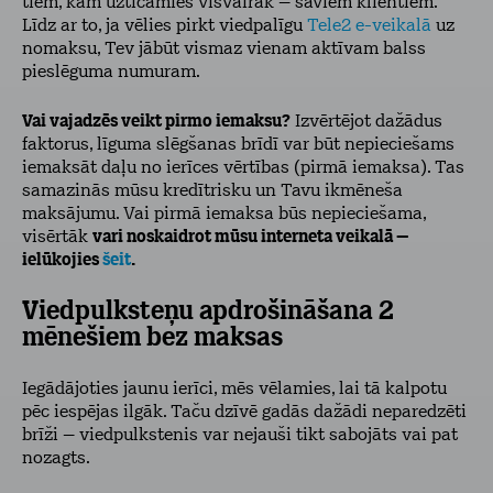
tiem, kam uzticamies visvairāk – saviem klientiem.
Līdz ar to, ja vēlies pirkt viedpalīgu
Tele2 e-veikalā
uz
nomaksu, Tev jābūt vismaz vienam aktīvam balss
pieslēguma numuram.
Vai vajadzēs veikt pirmo iemaksu?
Izvērtējot dažādus
faktorus, līguma slēgšanas brīdī var būt nepieciešams
iemaksāt daļu no ierīces vērtības (pirmā iemaksa). Tas
samazinās mūsu kredītrisku un Tavu ikmēneša
maksājumu. Vai pirmā iemaksa būs nepieciešama,
visērtāk
vari noskaidrot mūsu interneta veikalā –
ielūkojies
šeit
.
Viedpulksteņu apdrošināšana 2
mēnešiem bez maksas
Iegādājoties jaunu ierīci, mēs vēlamies, lai tā kalpotu
pēc iespējas ilgāk. Taču dzīvē gadās dažādi neparedzēti
brīži – viedpulkstenis var nejauši tikt sabojāts vai pat
nozagts.