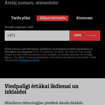
Atstāj numuru, atzvanīsim!
Tarifu plāni
Mājas internets
Biznesam
Ievadi numuru šeit
+371
Sūtīt
Atstāj numuru, mēs atzvanīsim, izstāstīsim un pieslēgsim izvēlēto pakalpojumu ar
izdevīgiem nosacījumiem!
Ar šo Tu apliecini, ka vēlies, lai Tele2 ar Tevi sazinās,
zvanot un sūtot SMS uz numuru, kuru norādīji, 12 mēnešu periodā. Lai noslēgtu
līgumu, Tev jābūt šī numura īpašniekam. Piekrišanu vari atsaukt zvana laikā. Vairāk
informācijas
Privātuma politikā
.
Viedpalīgi ērtākai ikdienai un
izklaidei
Mūsdienu tehnoloģijas piedāvā daudz dažādu