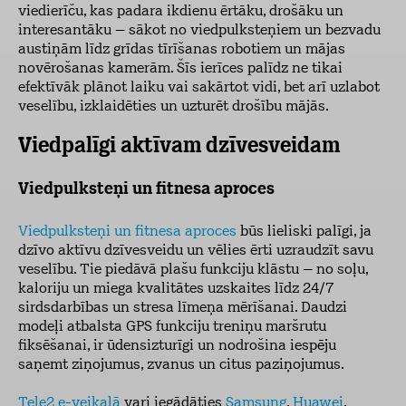
viedierīču, kas padara ikdienu ērtāku, drošāku un
interesantāku – sākot no viedpulksteņiem un bezvadu
austiņām līdz grīdas tīrīšanas robotiem un mājas
novērošanas kamerām. Šīs ierīces palīdz ne tikai
efektīvāk plānot laiku vai sakārtot vidi, bet arī uzlabot
veselību, izklaidēties un uzturēt drošību mājās.
Viedpalīgi aktīvam dzīvesveidam
Viedpulksteņi un fitnesa aproces
Viedpulksteņi un fitnesa aproces
būs lieliski palīgi, ja
dzīvo aktīvu dzīvesveidu un vēlies ērti uzraudzīt savu
veselību. Tie piedāvā plašu funkciju klāstu – no soļu,
kaloriju un miega kvalitātes uzskaites līdz 24/7
sirdsdarbības un stresa līmeņa mērīšanai. Daudzi
modeļi atbalsta GPS funkciju treniņu maršrutu
fiksēšanai, ir ūdensizturīgi un nodrošina iespēju
saņemt ziņojumus, zvanus un citus paziņojumus.
Tele2 e-veikalā
vari iegādāties
Samsung
,
Huawei
,