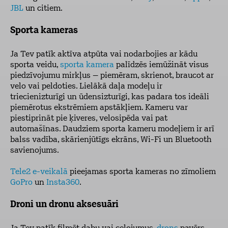
JBL
un citiem.
Sporta kameras
Ja Tev patīk aktīva atpūta vai nodarbojies ar kādu
sporta veidu,
sporta kamera
palīdzēs iemūžināt visus
piedzīvojumu mirkļus – piemēram, skrienot, braucot ar
velo vai peldoties. Lielākā daļa modeļu ir
triecienizturīgi un ūdensizturīgi, kas padara tos ideāli
piemērotus ekstrēmiem apstākļiem. Kameru var
piestiprināt pie ķiveres, velosipēda vai pat
automašīnas. Daudziem sporta kameru modeļiem ir arī
balss vadība, skārienjūtīgs ekrāns, Wi-Fi un Bluetooth
savienojums.
Tele2 e-veikalā
pieejamas sporta kameras no zīmoliem
GoPro
un
Insta360
.
Droni un dronu aksesuāri