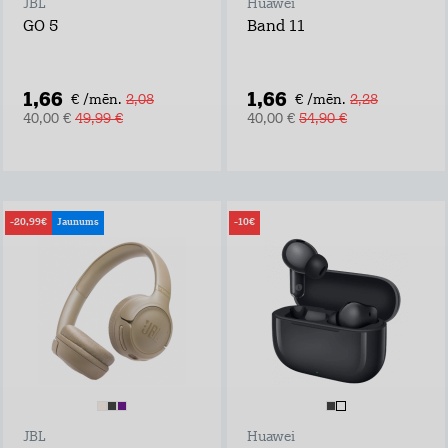
JBL
Huawei
GO 5
Band 11
1,66
1,66
€ /mēn.
2,08
€ /mēn.
2,28
40,00 €
49,99 €
40,00 €
54,90 €
-20,99€
Jaunums
-10€
JBL
Huawei