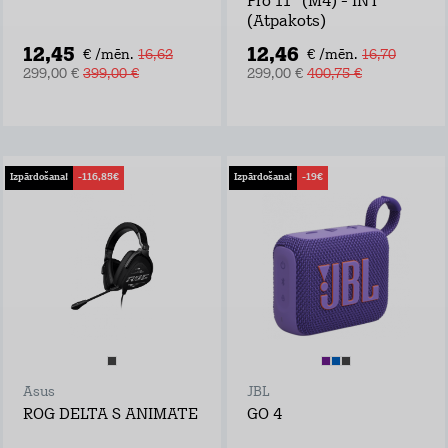
Pro 11" (M4) - INT
(Atpakots)
12,45
12,46
€ /mēn.
16,62
€ /mēn.
16,70
299,00 €
399,00 €
299,00 €
400,75 €
Izpārdošana!
-116,85€
Izpārdošana!
-19€
Asus
JBL
ROG DELTA S ANIMATE
GO 4