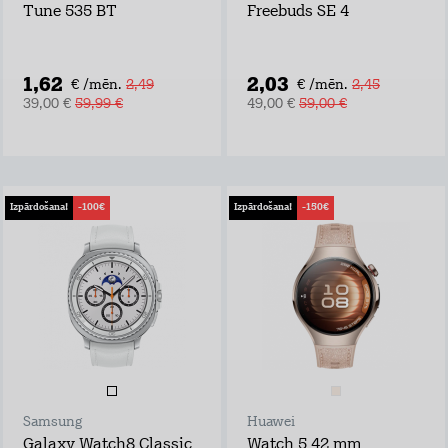
Tune 535 BT
Freebuds SE 4
1,62
2,03
€ /mēn.
2,49
€ /mēn.
2,45
39,00 €
59,99 €
49,00 €
59,00 €
Izpārdošana!
-100€
Izpārdošana!
-150€
Samsung
Huawei
Galaxy Watch8 Classic
Watch 5 42 mm