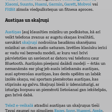
Xiaomi
,
Suunto
,
Huami
,
Garmin
,
Garett
,
Mobvoi
vai
FitBit
zīmola viedpulksteņus un fitnesa aproces.
Austiņas un skaļruņi
Austiņas
ļauj klausīties mūziku un podkāstus, kā arī
veikt telefona zvanus ar augstu skaņas kvalitāti,
savukārt
skaļruņi
nodrošina baudāmu skanējumu
mūzikai un citam audio saturam. Izvēlies klasisku ierīci
ar vadu vai bezvadu modeli, ar kuru vari brīvi
pārvietoties un savienot ar datoru vai telefonu caur
Bluetooth. Austiņām pieejami dažādi modeļi – ērtās un
nemanāmās ear plug jeb ausīs ieliekamās austiņas,
ausi aptverošas austiņas, kas derēs spēlēm un labāk
izolēs skaņu, vai sportam piemērotas austiņas, kas
stiprinās ap galvu. Skaļruņi bieži ir ūdensizturīgi, ar
izturīgu korpusu un piemēroti lietošanai gan iekštelpās,
gan brīvā dabā.
Tele2 e-veikalā
atradīsi austiņas un skaļruņus tieši
Tavai gaumei no zīmoliem
Razer
,
Sony
,
Huawei
,
Apple
,