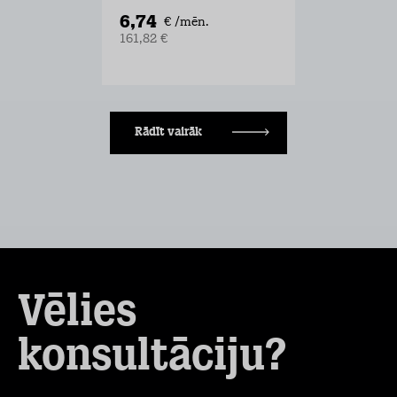
6,74
€ /mēn.
161,82 €
Rādīt vairāk
Vēlies
konsultāciju?