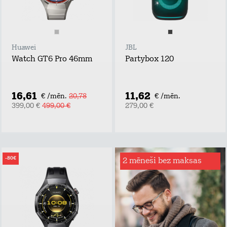
Huawei
JBL
Watch GT6 Pro 46mm
Partybox 120
16,61
11,62
€ /mēn.
20,78
€ /mēn.
399,00 €
499,00 €
279,00 €
-80€
2 mēneši bez maksas
Interneta drošība
telefonā
Lai drošība tavā
digitālajā pasaulē
mājās! Ar Interneta
Drošību būsi