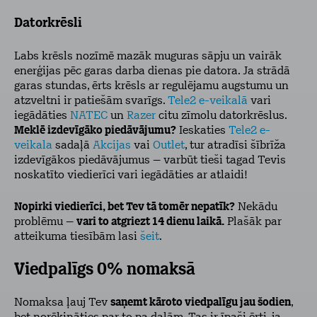
Datorkrēsli
Labs krēsls nozīmē mazāk muguras sāpju un vairāk
enerģijas pēc garas darba dienas pie datora. Ja strādā
garas stundas, ērts krēsls ar regulējamu augstumu un
atzveltni ir patiešām svarīgs.
Tele2 e-veikalā
vari
iegādāties
NATEC
un
Razer
citu zīmolu datorkrēslus.
Meklē izdevīgāko piedāvājumu?
Ieskaties
Tele2 e-
veikala
sadaļā
Akcijas
vai
Outlet
, tur atradīsi šībrīža
izdevīgākos piedāvājumus – varbūt tieši tagad Tevis
noskatīto viedierīci
vari iegādāties ar atlaidi!
Nopirki viedierīci, bet Tev tā tomēr nepatīk?
Nekādu
problēmu –
vari to atgriezt 14 dienu laikā.
Plašāk par
atteikuma tiesībām lasi
šeit
.
Viedpalīgs 0% nomaksā
Nomaksa ļauj Tev
saņemt kāroto viedpalīgu jau šodien
,