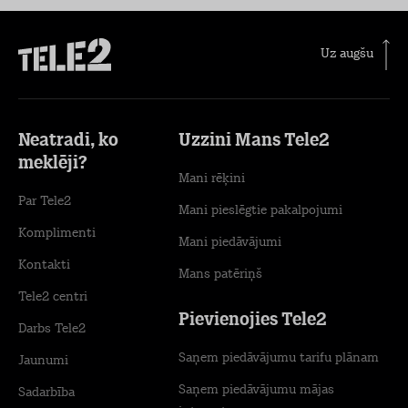
Uz augšu
Neatradi, ko
Uzzini Mans Tele2
meklēji?
Mani rēķini
Par Tele2
Mani pieslēgtie pakalpojumi
Komplimenti
Mani piedāvājumi
Kontakti
Mans patēriņš
Tele2 centri
Pievienojies Tele2
Darbs Tele2
Saņem piedāvājumu tarifu plānam
Jaunumi
Saņem piedāvājumu mājas
Sadarbība