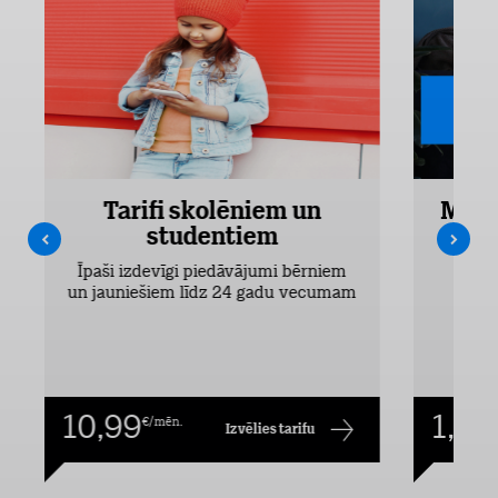
Tarifi skolēniem un
Mobi
studentiem
Pieejam
Īpaši izdevīgi piedāvājumi bērniem
un jauniešiem līdz 24 gadu vecumam
10,99
1,00
€/mēn.
Izvēlies tarifu