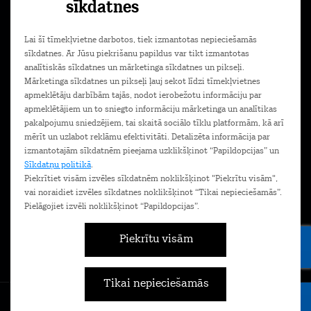
sīkdatnes
Piekrītu komerciālu ziņu saņemšanai e-pastā. Papildu
Lai šī tīmekļvietne darbotos, tiek izmantotas nepieciešamās
informācija
Privātuma politikā.
sīkdatnes. Ar Jūsu piekrišanu papildus var tikt izmantotas
analītiskās sīkdatnes un mārketinga sīkdatnes un pikseļi.
Mārketinga sīkdatnes un pikseļi ļauj sekot līdzi tīmekļvietnes
apmeklētāju darbībām tajās, nodot ierobežotu informāciju par
Lejupielādē Mans Tele2 lietotni savā
apmeklētājiem un to sniegto informāciju mārketinga un analītikas
telefonā!
pakalpojumu sniedzējiem, tai skaitā sociālo tīklu platformām, kā arī
mērīt un uzlabot reklāmu efektivitāti. Detalizēta informācija par
izmantotajām sīkdatnēm pieejama uzklikšķinot “Papildopcijas” un
Sīkdatņu politikā
.
Piekrītiet visām izvēles sīkdatnēm noklikšķinot "Piekrītu visām",
vai noraidiet izvēles sīkdatnes noklikšķinot “Tikai nepieciešamās”.
Pielāgojiet izvēli noklikšķinot “Papildopcijas”.
Piekrītu visām
Tikai nepieciešamās