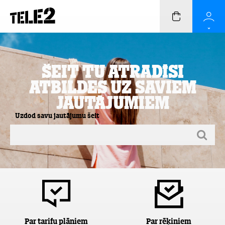
Šeit Tu atradīsi
atbildes uz saviem
jautājumiem
Uzdod savu jautājumu šeit
Par tarifu plāniem
Par rēķiniem