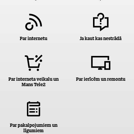
Par internetu
Ja kaut kas nestrādā
Par interneta veikalu un
Par ierīcēm un remontu
Mans Tele2
Par pakalpojumiem un
līgumiem