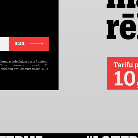
Sūtīt
pojumu ar izdevīgiem nosacījumiem!
 SMS uz numuru, kuru norādīji, 12
ekrišanu vari atsaukt zvana laikā.