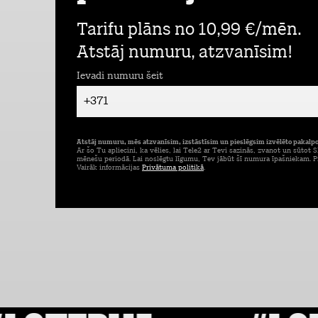
Tarifu plāns no 10,99 €/mēn.
Atstāj numuru, atzvanīsim!
Ievadi numuru šeit
+371
Atstāj numuru, mēs atzvanīsim, izstāstīsim un pieslēgsim izvēlēto pakal
Ar šo Tu apliecini, ka vēlies, lai Tele2 ar Tevi sazinās, zvanot un sūtot
mēnešu periodā. Lai noslēgtu līgumu, Tev jābūt šī numura īpašniekam. Pi
Vairāk informācijas
Privātuma politikā
.