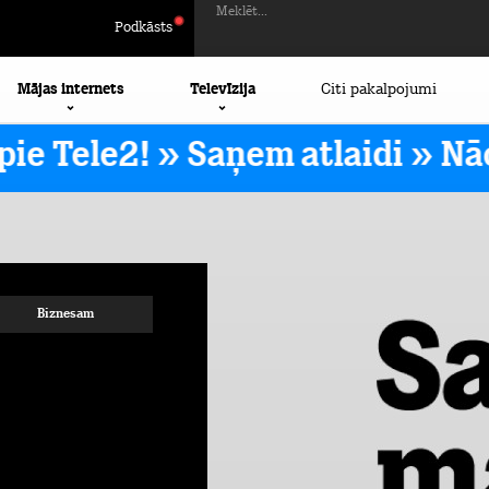
Meklēt...
Podkāsts
Mājas internets
Televīzija
Citi pakalpojumi
 Tele2! » Saņem atlaidi »
Nāc p
Biznesam