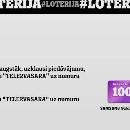
erija
#Loteri
#Loterija
u augstāk, uzklausi piedāvājumu,
kstu "TELE2VASARA" uz numuru
ekstu "TELE2VASARA" uz numuru