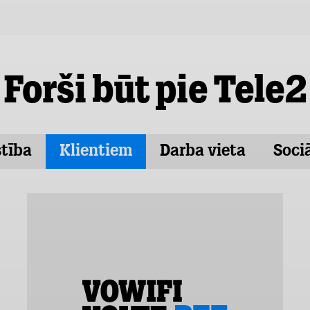
Forši būt pie Tele2
stība
Klientiem
Darba vieta
Soci