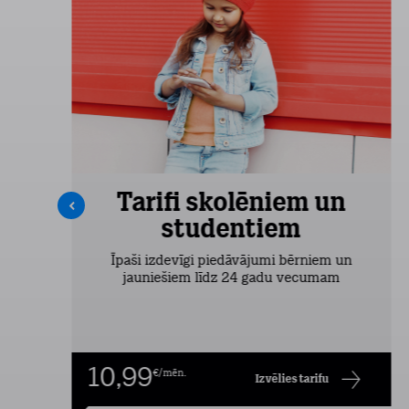
Tarifi skolēniem un
studentiem
šas
Īpaši izdevīgi piedāvājumi bērniem un
jauniešiem līdz 24 gadu vecumam
10,99
€/mēn.
Izvēlies tarifu