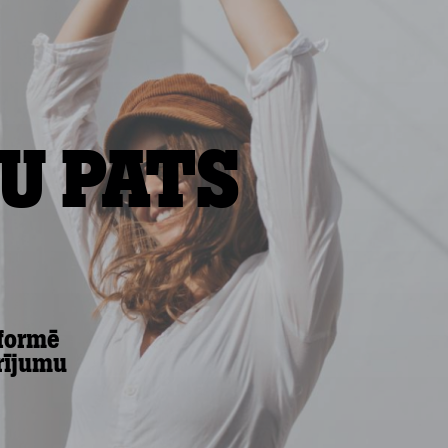
u pats
formē
rījumu