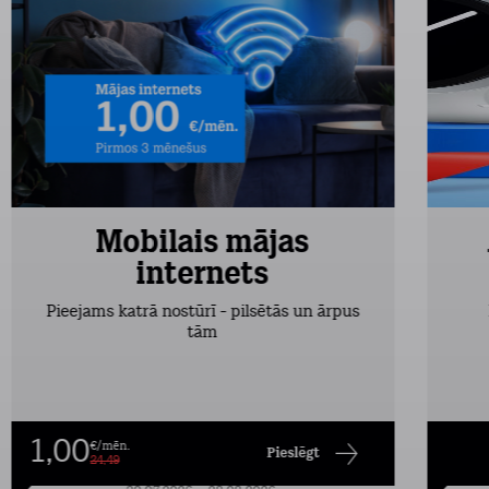
Mobilais mājas
internets
Pieejams katrā nostūrī - pilsētās un ārpus
tām
1,00
€/mēn.
Pieslēgt
24,49