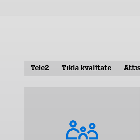
Tele2
Tīkla kvalitāte
Attī