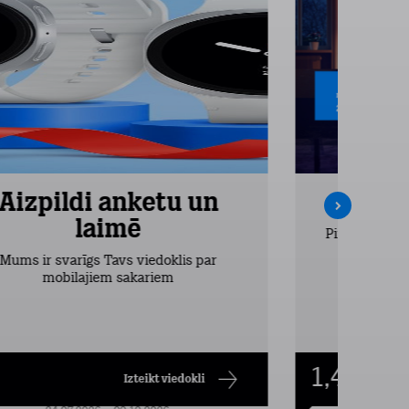
Aizpildi anketu un
Inte
laimē
Pirmos 2 mēn
vieglākais
Mums ir svarīgs Tavs viedoklis par
dr
mobilajiem sakariem
1,49
€/mēn.
Izteikt viedokli