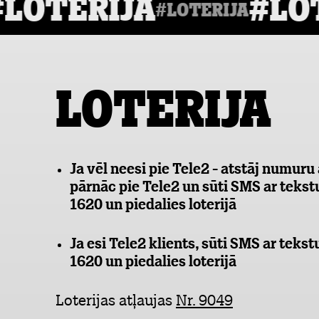
oterija
#Lot
#Loterija
LOTERIJA
Ja vēl neesi pie Tele2 - atstāj numur
pārnāc pie Tele2 un sūti SMS ar te
1620 un piedalies loterijā
Ja esi Tele2 klients, sūti SMS ar t
1620 un piedalies loterijā
Loterijas atļaujas
Nr. 9049