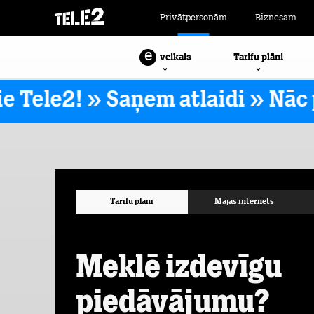
Privātpersonām
Biznesam
e
Tarifu plāni
veikals
Tele2! » Saņem atlaidi »
Nāc pie
Tarifu plāni
Mājas internets
Meklē izdevīgu
piedāvājumu?