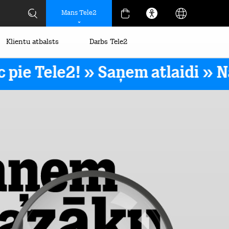
Mans Tele2
Klientu atbalsts
Darbs Tele2
ie Tele2! » Saņem atlaidi »
Nāc 