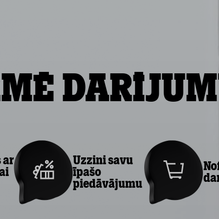
mē darījum
 ar
Uzzini savu
No
ai
īpašo
da
piedāvājumu