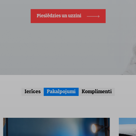
Pieslēdzies un uzzini
Ierīces
Pakalpojumi
Komplimenti