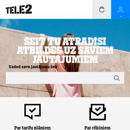
Šeit Tu atradīsi
atbildes uz saviem
jautājumiem
Uzdod savu jautājumu šeit
Par tarifu plāniem
Par rēķiniem