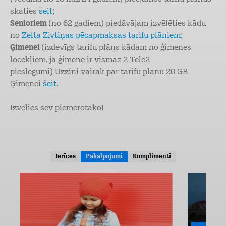
skaties
šeit
;
Senioriem
(no 62 gadiem) piedāvājam izvēlēties kādu
no
Zelta Zivtiņas pēcapmaksas tarifu plāniem
;
Ģimenei
(izdevīgs tarifu plāns kādam no ģimenes
locekļiem, ja ģimenē ir vismaz 2 Tele2
pieslēgumi) Uzzini vairāk par tarifu plānu 20 GB
Ģimenei
šeit
.
Izvēlies sev piemērotāko!
Ierīces
Pakalpojumi
Komplimenti