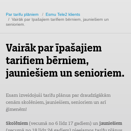
Par tarifu plāniem
/
Esmu Tele2 klients
/ Vairāk par īpašajiem tarifiem bērniem, jauniešiem un
senioriem.
Vairāk par īpašajiem
tarifiem bērniem,
jauniešiem un senioriem.
Esam izveidojuši tarifu plānus par draudzīgākām
cenām skolēniem, jauniešiem, senioriem un arī
ģimenēm!
Skolēniem
(vecumā no 6 līdz 17 gadiem) un
jauniešiem
(vecumā no 18 līdz 24 gadiem) pieejamos tarifu plānus