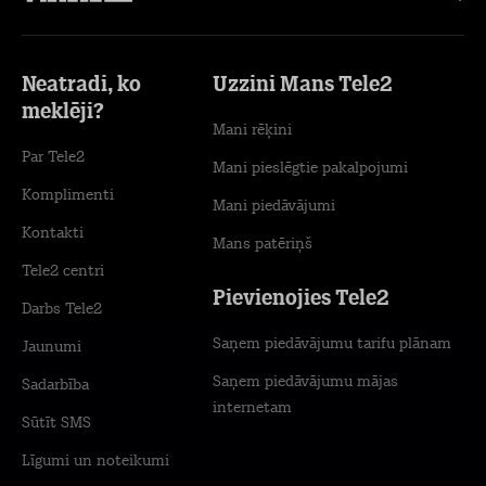
Neatradi, ko
Uzzini Mans Tele2
meklēji?
Mani rēķini
Par Tele2
Mani pieslēgtie pakalpojumi
Komplimenti
Mani piedāvājumi
Kontakti
Mans patēriņš
Tele2 centri
Pievienojies Tele2
Darbs Tele2
Saņem piedāvājumu tarifu plānam
Jaunumi
Saņem piedāvājumu mājas
Sadarbība
internetam
Sūtīt SMS
Līgumi un noteikumi