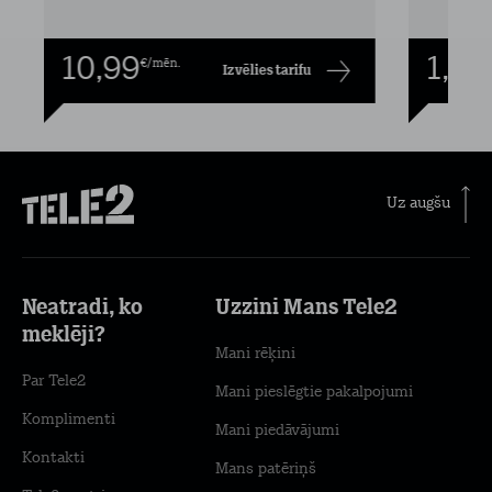
10,99
1,00
€/mēn.
Izvēlies tarifu
Uz augšu
Neatradi, ko
Uzzini Mans Tele2
meklēji?
Mani rēķini
Par Tele2
Mani pieslēgtie pakalpojumi
Komplimenti
Mani piedāvājumi
Kontakti
Mans patēriņš