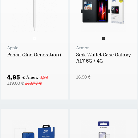
Apple
Armor
Pencil (2nd Generation)
3mk Wallet Case Galaxy
A17 5G / 4G
4,95
16,90 €
€ /mēn.
5,99
119,00 €
143,77 €