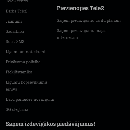
Tele2 centri
Pievienojies Tele2
Darbs Tele2
Saņem piedāvājumu tarifu plānam
Jaunumi
Saņem piedāvājumu mājas
Sadarbība
internetam
Sūtīt SMS
Līgumi un noteikumi
Privātuma politika
Piekļūstamība
Līgumu kopsavilkumu
arhīvs
Datu pārraides nosacījumi
3G slēgšana
Saņem izdevīgākos piedāvājumus!