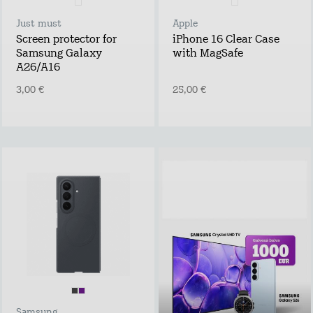
Just must
Apple
Screen protector for
iPhone 16 Clear Case
Samsung Galaxy
with MagSafe
A26/A16
3,00 €
25,00 €
Piesakies un
laimē!
Atstāj kontaktus,
uzzini labākos tarifu
plānu un mājas
interneta
piedāvājumus pie
Tele2 un piedalies
vērtīgu baltvu
izlozē!
Samsung