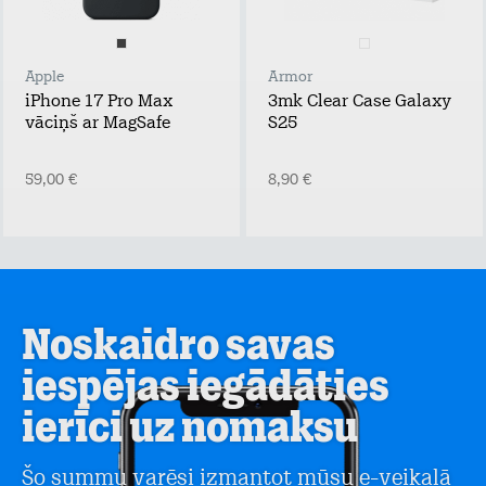
Apple
Armor
iPhone 17 Pro Max
3mk Clear Case Galaxy
vāciņš ar MagSafe
S25
59,00 €
8,90 €
Noskaidro savas
iespējas iegādāties
ierīci uz nomaksu
Šo summu varēsi izmantot mūsu e-veikalā