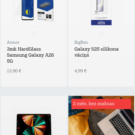
Armor
BigBen
3mk HardGlass
Galaxy S25 silikona
Samsung Galaxy A26
vāciņš
5G
13,90 €
4,99 €
2 mēn. bez maksas
Rēķinu
apdrošināšana
Tavs atbalsta plecs
bezdarba vai