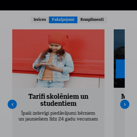
Ierīces
Pakalpojumi
Komplimenti
Tarifi skolēniem un
Mobi
studentiem
Pieejam
Īpaši izdevīgi piedāvājumi bērniem
un jauniešiem līdz 24 gadu vecumam