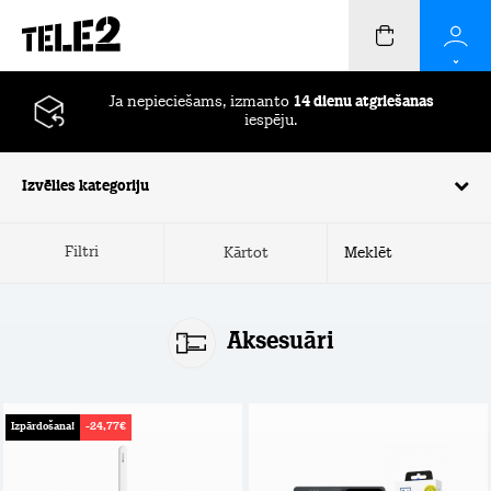
Ja nepieciešams, izmanto
14 dienu atgriešanas
iespēju.
Izvēlies kategoriju
Filtri
Kārtot
Aksesuāri
Izpārdošana!
-24,77€