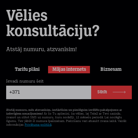
Vēlies
konsultāciju?
Atstāj numuru, atzvanīsim!
Tarifu plāni
Mājas internets
Biznesam
Ievadi numuru šeit
+371
Sūtīt
Atstāj numuru, mēs atzvanīsim, izstāstīsim un pieslēgsim izvēlēto pakalpojumu ar
izdevīgiem nosacījumiem!
Ar šo Tu apliecini, ka vēlies, lai Tele2 ar Tevi sazinās,
zvanot un sūtot SMS uz numuru, kuru norādīji, 12 mēnešu periodā. Lai noslēgtu
līgumu, Tev jābūt šī numura īpašniekam. Piekrišanu vari atsaukt zvana laikā. Vairāk
informācijas
Privātuma politikā
.