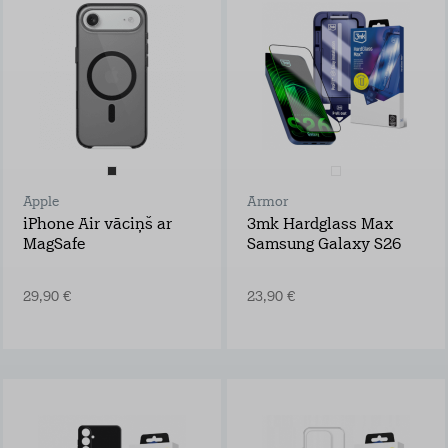
pēc tam
1,49 €/mēn.
Apple
Armor
iPhone Air vāciņš ar
3mk Hardglass Max
MagSafe
Samsung Galaxy S26
29,90 €
23,90 €