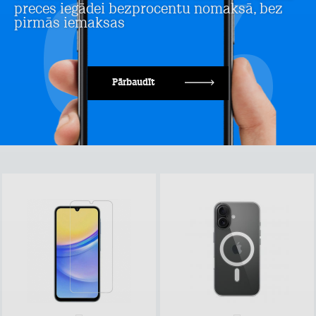
preces iegādei bezprocentu nomaksā, bez
pirmās iemaksas
Pārbaudīt