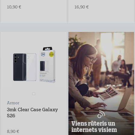
10,90 €
16,90 €
Viens rūteris un
internets visiem
Lieto rūteri visur,
kur rozete!
noformē
pieteikumu tepat
atvedīsim bez
maksas
ņem rūteri līdzi un
lieto internetu
Armor
visur
3mk Clear Case Galaxy
Pārbaudi, kas
S26
vislabāk der tavā
adresē un noformē
Viens rūteris un
darījumu!
internets visiem
8,90 €