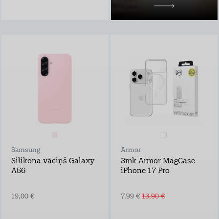
Uzzināt vairāk
10,98 €/mēn.
Samsung
Armor
Silikona vāciņš Galaxy
3mk Armor MagCase
A56
iPhone 17 Pro
19,00 €
7,99 €
13,90 €