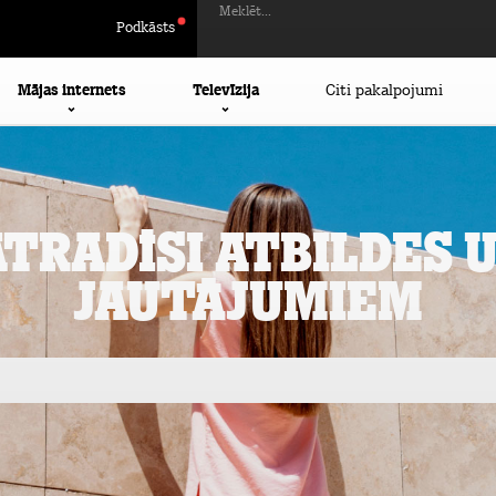
Meklēt...
Podkāsts
Mājas internets
Televīzija
Citi pakalpojumi
atradīsi atbildes 
jautājumiem