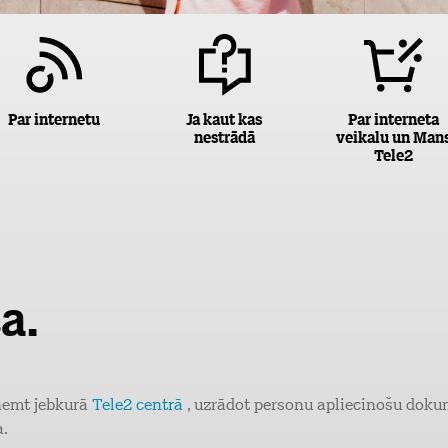
Par internetu
Ja kaut kas
Par interneta
nestrādā
veikalu un Man
Tele2
a.
aņemt jebkurā
Tele2 centrā
, uzrādot personu apliecinošu dokume
a.