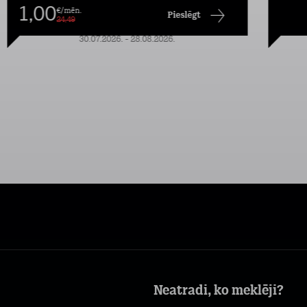
1,00
€/mēn.
Pieslēgt
24,49
30.07.2026. - 28.08.2026.
Neatradi, ko meklēji?