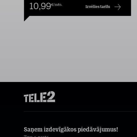
10,99
€/mēn.
Izvēlies tarifu
Saņem izdevīgākos piedāvājumus!