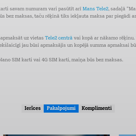
 karti savam numuram vari pasūtīt arī
Mans Tele2
, sadaļā "Ma
ūs bez maksas, taču rēķinā tiks iekļauta maksa par piegādi ar
i apmaksāt uz vietas
Tele2 centrā
vai kopā ar nākamo rēķinu. Ņ
priekšlaicīgi jau būsi apmaksājis un kopējā summa apmaksai b
 Nano SIM karti vai 4G SIM karti, maiņa būs bez maksas.
Ierīces
Pakalpojumi
Komplimenti