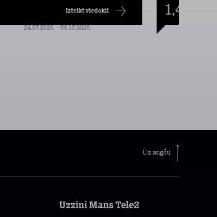
1,49
€/mēn.
Izteikt viedokli
24.07.2026. - 09.10.2026.
Uz augšu
Uzzini Mans Tele2