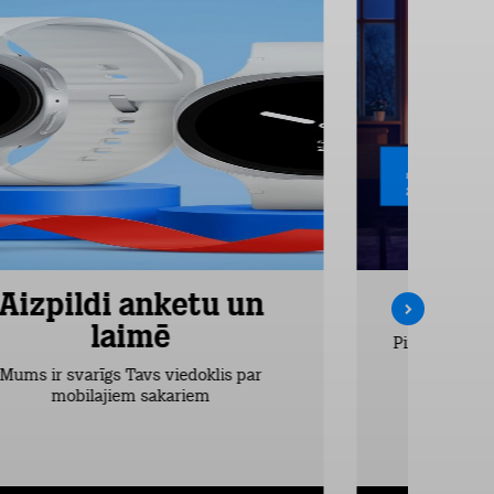
Aizpildi anketu un
Inte
laimē
Pirmos 2 mēn
vieglākais
Mums ir svarīgs Tavs viedoklis par
dr
mobilajiem sakariem