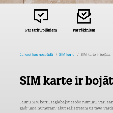
Par tarifu plāniem
Par rēķiniem
Ja kaut kas nestrādā
/
SIM karte
/ SIM karte ir bojāta.
SIM karte ir bojāt
Jaunu SIM karti, saglabājot esošo numuru, vari s
gadījumā numuram jābūt reģistrētam uz tava vārd