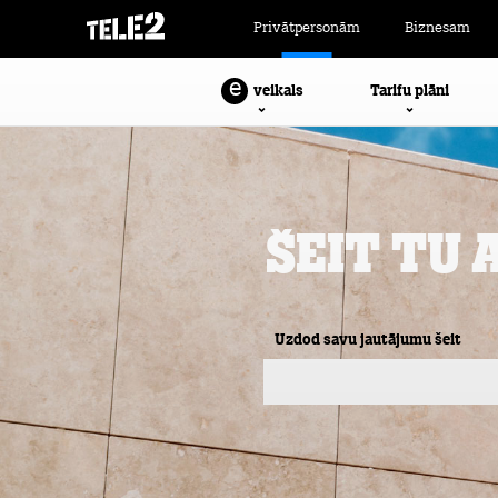
Privātpersonām
Biznesam
e
Tarifu plāni
veikals
Šeit Tu 
Uzdod savu jautājumu šeit