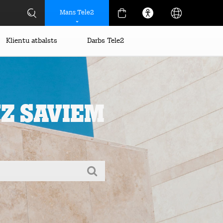
Mans Tele2
Klientu atbalsts
Darbs Tele2
uz saviem