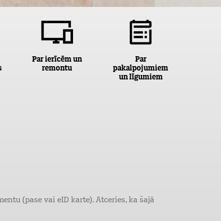
Par ierīcēm un
Par
s
remontu
pakalpojumiem
un līgumiem
ntu (pase vai eID karte). Atceries, ka šajā