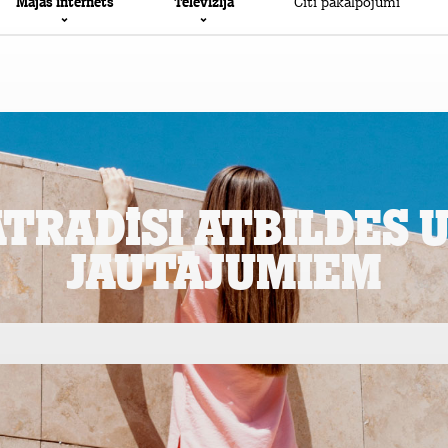
Meklēt...
Podkāsts
Mājas internets
Televīzija
Citi pakalpojumi
atradīsi atbildes 
jautājumiem