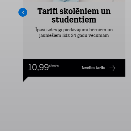
Tarifi skolēniem un
studentiem
šas
Īpaši izdevīgi piedāvājumi bērniem un
jauniešiem līdz 24 gadu vecumam
10,99
€/mēn.
Izvēlies tarifu