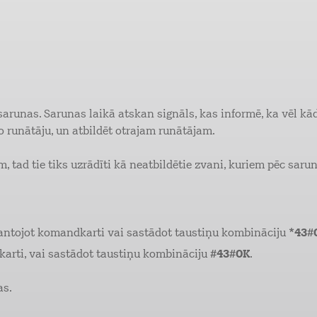
arunas. Sarunas laikā atskan signāls, kas informē, ka vēl kād
 runātāju, un atbildēt otrajam runātājam.
m, tad tie tiks uzrādīti kā neatbildētie zvani, kuriem pēc saru
mantojot komandkarti vai sastādot taustiņu kombināciju
*43#
arti, vai sastādot taustiņu kombināciju
#43#OK
.
as.