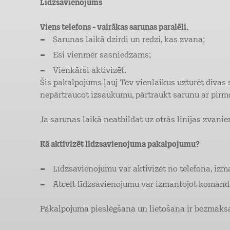
Līdzsavienojums
Viens telefons - vairākas sarunas paralēli.
Sarunas laikā dzirdi un redzi, kas zvana;
Esi vienmēr sasniedzams;
Vienkārši aktivizēt.
Šis pakalpojums ļauj Tev vienlaikus uzturēt divas s
nepārtraucot izsaukumu, pārtraukt sarunu ar pirmo
Ja sarunas laikā neatbildat uz otrās līnijas zvanie
Kā aktivizēt līdzsavienojuma pakalpojumu?
Līdzsavienojumu var aktivizēt no telefona, iz
Atcelt līdzsavienojumu var izmantojot komandk
Pakalpojuma pieslēgšana un lietošana ir bezmaks