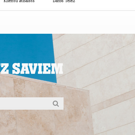
Mans Tele2
Klientu atbalsts
Darbs Tele2
uz saviem