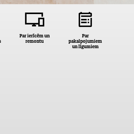
Par ierīcēm un
Par
s
remontu
pakalpojumiem
un līgumiem