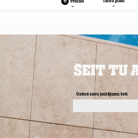
Privātpersonām
Biznesam
e
Tarifu plāni
veikals
Šeit Tu 
Uzdod savu jautājumu šeit