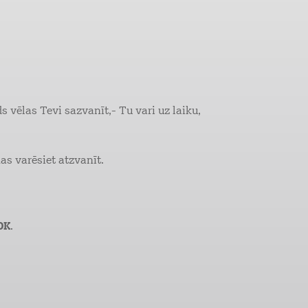
s vēlas Tevi sazvanīt,- Tu vari uz laiku,
nas varēsiet atzvanīt.
OK
.