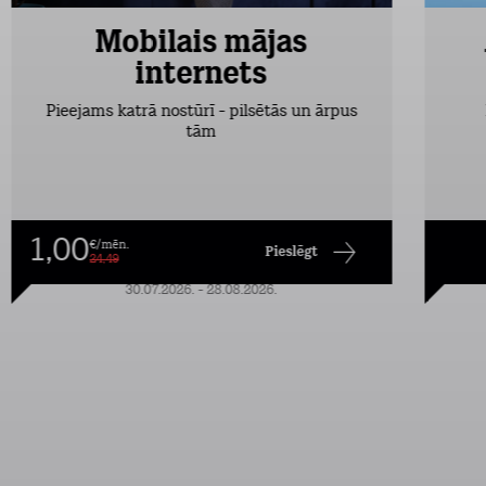
Mobilais mājas
internets
Pieejams katrā nostūrī - pilsētās un ārpus
tām
1,00
€/mēn.
Pieslēgt
24,49
30.07.2026. - 28.08.2026.