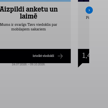
Aizpildi anketu un
Inte
laimē
Pirmos 2 mēn
vieglākais
Mums ir svarīgs Tavs viedoklis par
dr
mobilajiem sakariem
1,49
€/mēn.
Izteikt viedokli
24.07.2026. - 09.10.2026.