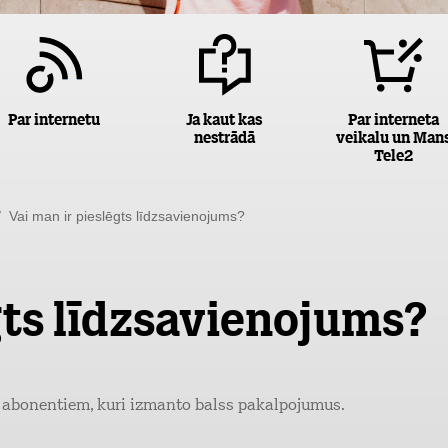
Par internetu
Ja kaut kas
Par interneta
nestrādā
veikalu un Man
Tele2
 Vai man ir pieslēgts līdzsavienojums?
gts līdzsavienojums?
2 abonentiem, kuri izmanto balss pakalpojumus.