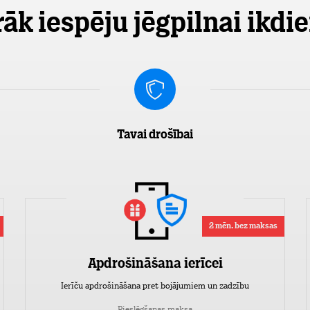
rāk iespēju jēgpilnai ikdie
Tavai drošībai
2 mēn. bez maksas
Apdrošināšana ierīcei
Ierīču apdrošināšana pret bojājumiem un zadzību