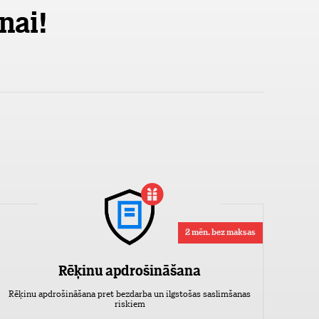
nai!
2 mēn. bez maksas
Rēķinu apdrošināšana
Rēķinu apdrošināšana pret bezdarba un ilgstošas saslimšanas
riskiem