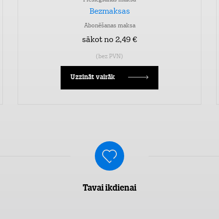
Pieslēgšanas maksa
Bezmaksas
Abonēšanas maksa
sākot no 2,49 €
(bez PVN)
Uzzināt vairāk
Tavai ikdienai