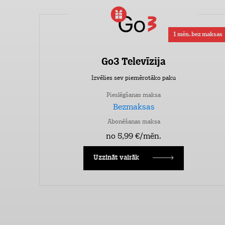
1 mēn. bez maksas
Go3 Televīzija
Izvēlies sev piemērotāko paku
Pieslēgšanas maksa
Bezmaksas
Abonēšanas maksa
no 5,99 €/mēn.
Uzzināt vairāk