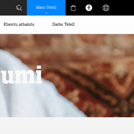
Mans Tele2
Klientu atbalsts
Darbs Tele2
jumi