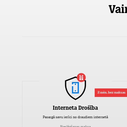
Vai
2 mēn. bez maksas
Interneta Drošība
Pasargā savu ierīci no draudiem internetā