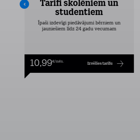
Tarifi skolēniem un
studentiem
šas
Īpaši izdevīgi piedāvājumi bērniem un
jauniešiem līdz 24 gadu vecumam
10,99
€/mēn.
Izvēlies tarifu