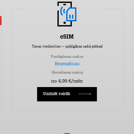
eSIM
Tavas viedierīces – spējīgākas nekā jebkad
Pieslēgšanas maksa
Bezmaksas
Abonēšanas maksa
no 4,99 €/mēn
Uzzināt vairāk