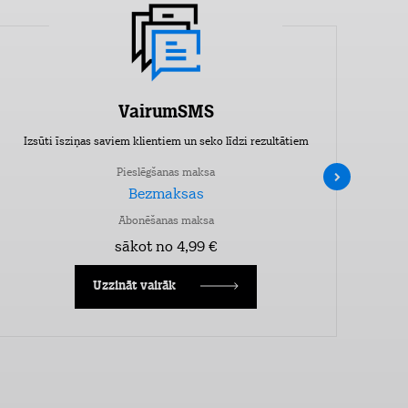
VairumSMS
Izsūti īsziņas saviem klientiem un seko līdzi rezultātiem
Pieslēgšanas maksa
Bezmaksas
Abonēšanas maksa
sākot no 4,99 €
Uzzināt vairāk