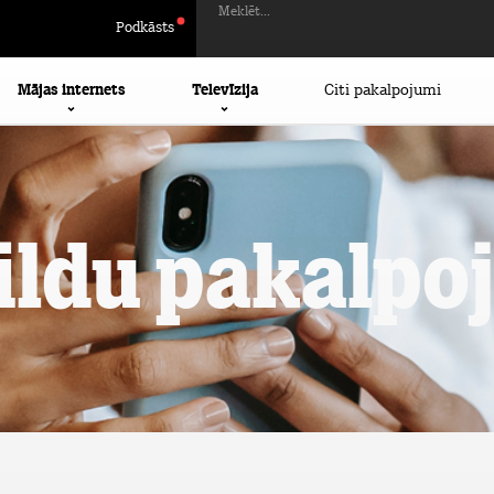
Meklēt...
Podkāsts
Mājas internets
Televīzija
Citi pakalpojumi
ildu pakalpo