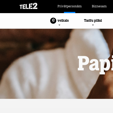
Privātpersonām
Biznesam
e
Tarifu plāni
veikals
Pap