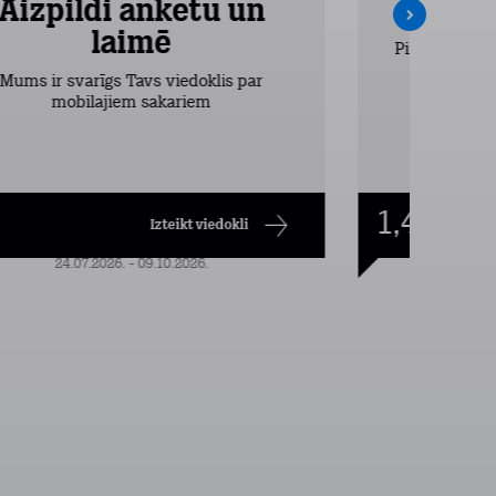
Aizpildi anketu un
Inte
laimē
Pirmos 2 mēn
vieglākais
Mums ir svarīgs Tavs viedoklis par
dr
mobilajiem sakariem
1,49
€/mēn.
Izteikt viedokli
24.07.2026. - 09.10.2026.