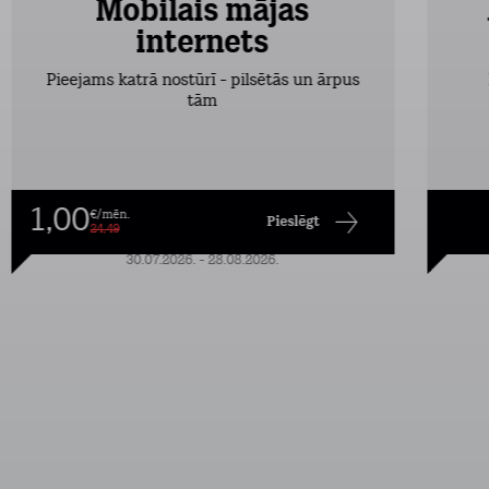
Mobilais mājas
internets
Pieejams katrā nostūrī - pilsētās un ārpus
tām
1,00
€/mēn.
Pieslēgt
24,49
30.07.2026. - 28.08.2026.