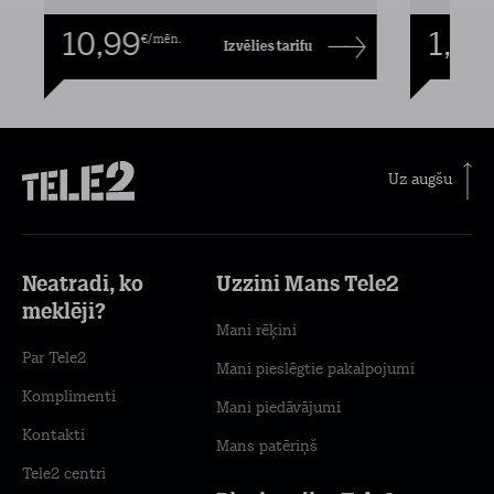
10,99
1,00
€/mēn.
Izvēlies tarifu
Uz augšu
Neatradi, ko
Uzzini Mans Tele2
meklēji?
Mani rēķini
Par Tele2
Mani pieslēgtie pakalpojumi
Komplimenti
Mani piedāvājumi
Kontakti
Mans patēriņš
Tele2 centri