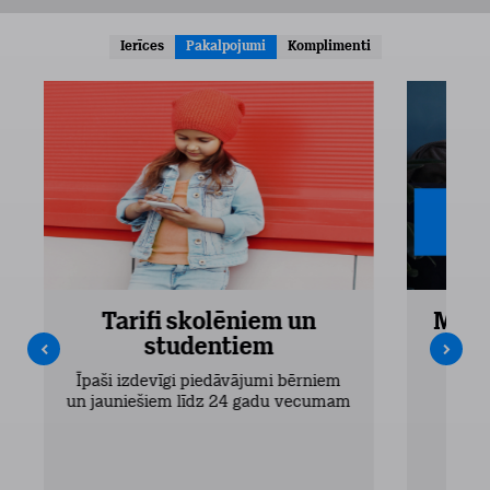
Ierīces
Pakalpojumi
Komplimenti
Tarifi skolēniem un
Mobi
studentiem
Pieejam
Īpaši izdevīgi piedāvājumi bērniem
un jauniešiem līdz 24 gadu vecumam