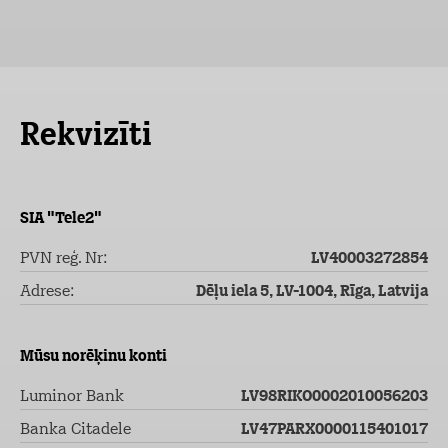
Rekvizīti
SIA "Tele2"
PVN reģ. Nr:
LV40003272854
Adrese:
Dēļu iela 5, LV-1004, Rīga, Latvija
Mūsu norēķinu konti
Luminor Bank
LV98RIKO0002010056203
Banka Citadele
LV47PARX0000115401017