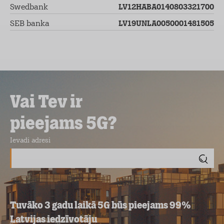
Swedbank
LV12HABA0140803321700
SEB banka
LV19UNLA0050001481505
Vai Tev ir
pieejams 5G?
Ievadi adresi
Tuvāko 3 gadu laikā 5G būs pieejams 99%
Latvijas iedzīvotāju