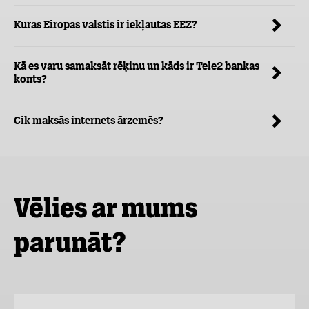
Kuras Eiropas valstis ir iekļautas EEZ?
Kā es varu samaksāt rēķinu un kāds ir Tele2 bankas
konts?
Cik maksās internets ārzemēs?
Vēlies ar mums
parunāt?