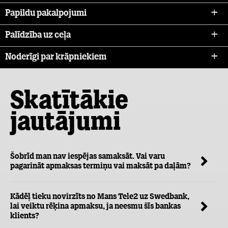
Papildu pakalpojumi
Palīdzība uz ceļa
Noderīgi par krāpniekiem
Skatītākie
jautājumi
Šobrīd man nav iespējas samaksāt. Vai varu
pagarināt apmaksas termiņu vai maksāt pa daļām?
Kādēļ tieku novirzīts no Mans Tele2 uz Swedbank,
lai veiktu rēķina apmaksu, ja neesmu šīs bankas
klients?