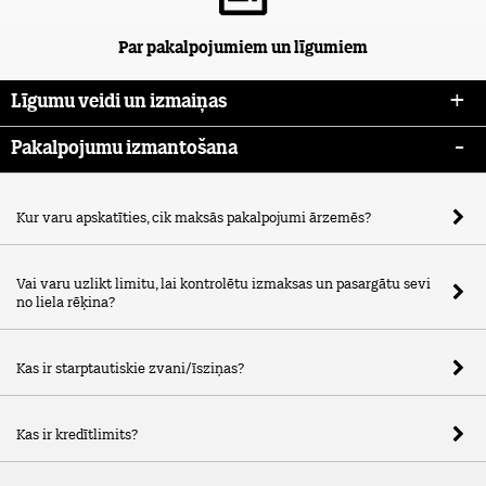
Par pakalpojumiem un līgumiem
Līgumu veidi un izmaiņas
Pakalpojumu izmantošana
Kur varu apskatīties, cik maksās pakalpojumi ārzemēs?
Vai varu uzlikt limitu, lai kontrolētu izmaksas un pasargātu sevi
no liela rēķina?
Kas ir starptautiskie zvani/īsziņas?
Kas ir kredītlimits?