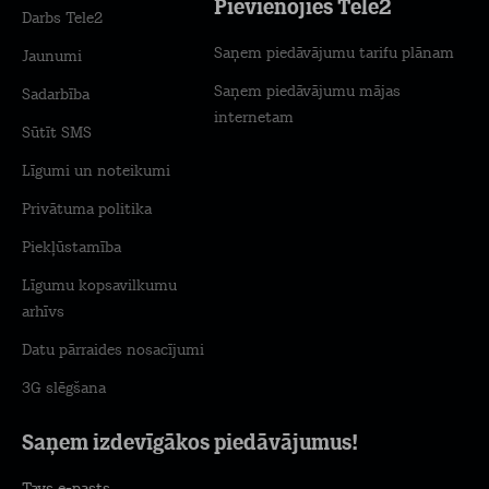
Pievienojies Tele2
Darbs Tele2
Saņem piedāvājumu tarifu plānam
Jaunumi
Saņem piedāvājumu mājas
Sadarbība
internetam
Sūtīt SMS
Līgumi un noteikumi
Privātuma politika
Piekļūstamība
Līgumu kopsavilkumu
arhīvs
Datu pārraides nosacījumi
3G slēgšana
Saņem izdevīgākos piedāvājumus!