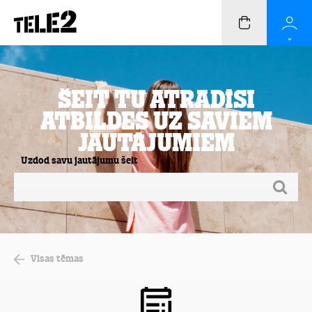
Šeit Tu atradīsi
atbildes uz saviem
jautājumiem
Uzdod savu jautājumu šeit
Visas tēmas