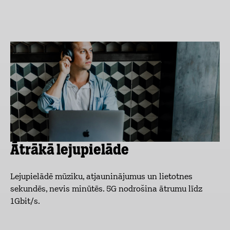
Ātrākā lejupielāde
Lejupielādē mūziku, atjauninājumus un lietotnes
sekundēs, nevis minūtēs. 5G nodrošina ātrumu līdz
1Gbit/s.