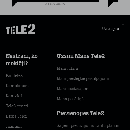
31.08.2026.
Uz augšu
Neatradi, ko
Uzzini Mans Tele2
meklēji?
Mani rēķini
Par Tele2
Mani pieslēgtie pakalpojumi
Komplimenti
Mani piedāvājumi
Kontakti
Mans patēriņš
Tele2 centri
Pievienojies Tele2
Darbs Tele2
Saņem piedāvājumu tarifu plānam
Jaunumi