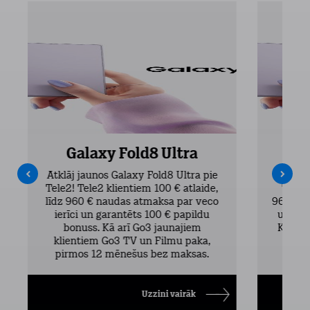
Galaxy Fold8 Ultra
Atklāj jaunos Galaxy Fold8 Ultra pie
Atklāj 
Tele2! Tele2 klientiem 100 € atlaide,
Tele2 
līdz 960 € naudas atmaksa par veco
960 € n
ierīci un garantēts 100 € papildu
un gar
bonuss. Kā arī Go3 jaunajiem
Kā arī
klientiem Go3 TV un Filmu paka,
TV 
pirmos 12 mēnešus bez maksas.
Uzzini vairāk