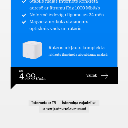
Stabils mājas internets konkrētā
adresē ar ātrumu līdz 1000 Mbit/s
Noformē izdevīgu līgumu uz 24 mēn.
Mājvietā ierīkots stacionārs
optiskais vads un rūteris
Rūteris iekļauts komplektā
iekļauts ikmēneša abonēšanas maksā
no
4,99
Vairāk
€/mēn.
Internets ar TV
Īstermiņa vajadzībai
Ja Tev jau ir 2 Tele2 numuri