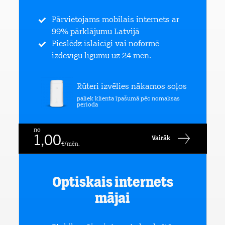
Pārvietojams mobilais internets ar
99% pārklājumu Latvijā
Pieslēdz īslaicīgi vai noformē
izdevīgu līgumu uz 24 mēn.
Rūteri izvēlies nākamos soļos
paliek klienta īpašumā pēc nomaksas
perioda
no
1,00
Vairāk
€/mēn.
Optiskais internets
mājai