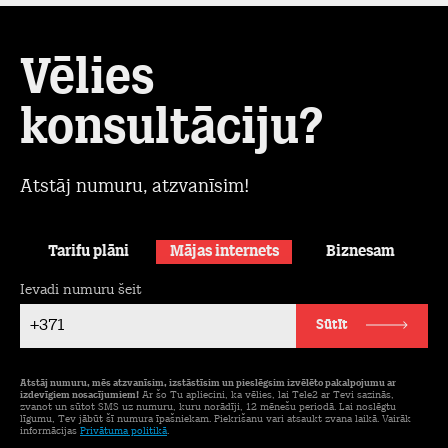
Vēlies
konsultāciju?
Atstāj numuru, atzvanīsim!
Tarifu plāni
Mājas internets
Biznesam
Ievadi numuru šeit
+371
Sūtīt
Atstāj numuru, mēs atzvanīsim, izstāstīsim un pieslēgsim izvēlēto pakalpojumu ar
izdevīgiem nosacījumiem!
Ar šo Tu apliecini, ka vēlies, lai Tele2 ar Tevi sazinās,
zvanot un sūtot SMS uz numuru, kuru norādīji, 12 mēnešu periodā. Lai noslēgtu
līgumu, Tev jābūt šī numura īpašniekam. Piekrišanu vari atsaukt zvana laikā. Vairāk
informācijas
Privātuma politikā
.