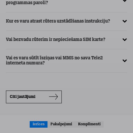
programmas paroli?
Ma
Kur es varu atrast rūtera uzstādīšanas instrukciju?
Kā
Vai bezvadu rūterim ir nepieciešama SIM karte?
ar
Vai es varu sūtīt īsziņas vai MMS no sava Tele2
Kā
interneta numura?
in
Citi jautājumi
Ierīces
Pakalpojumi
Komplimenti