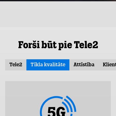
Forši būt pie Tele2
Tele2
Tīkla kvalitāte
Attīstība
Klien