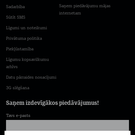
Saņem piedāvājumu mājas
Sadarbība
internetam
Sūtīt SMS
Līgumi un noteikumi
Privātuma politika
Piekļūstamība
Līgumu kopsavilkumu
arhīvs
Datu pārraides nosacījumi
3G slēgšana
Saņem izdevīgākos piedāvājumus!
Tavs e-pasts