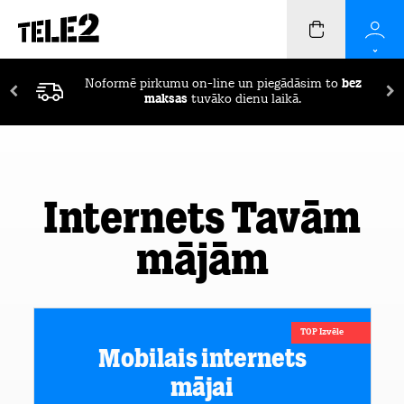
Noformē pirkumu on-line un piegādāsim to
bez
maksas
tuvāko dienu laikā.
Internets Tavām
mājām
TOP Izvēle
Mobilais internets
mājai