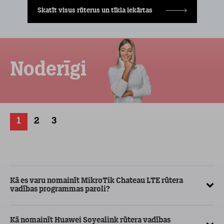
Skatīt visus rūterus un tīkla iekārtas
Noderīgi
1
2
3
Kā es varu nomainīt MikroTik Chateau LTE rūtera
Kā
vadības programmas paroli?
Ja
Kā nomainīt Huawei Soyealink rūtera vadības
va