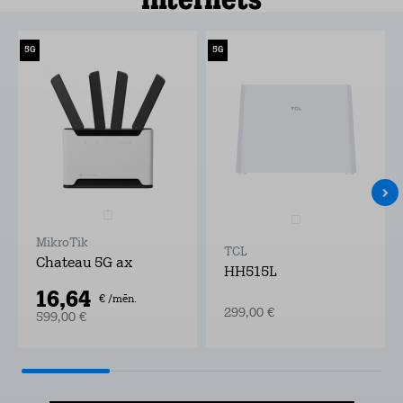
5G
5G
MikroTik
TCL
Chateau 5G ax
HH515L
16,64
€ /mēn.
299,00 €
599,00 €