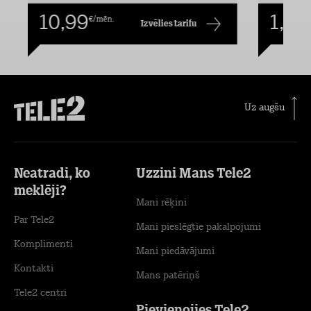
10,99
1,00
€/mēn.
Izvēlies tarifu
Uz augšu
Neatradi, ko
Uzzini Mans Tele2
meklēji?
Mani rēķini
Par Tele2
Mani pieslēgtie pakalpojumi
Komplimenti
Mani piedāvājumi
Kontakti
Mans patēriņš
Tele2 centri