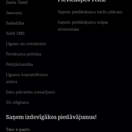
Pievienojies Tele2
Darbs Tele2
Saņem piedāvājumu tarifu plānam
Jaunumi
Saņem piedāvājumu mājas
Sadarbība
internetam
Sūtīt SMS
Līgumi un noteikumi
Privātuma politika
Piekļūstamība
Līgumu kopsavilkumu
arhīvs
Datu pārraides nosacījumi
3G slēgšana
Saņem izdevīgākos piedāvājumus!
Tavs e-pasts