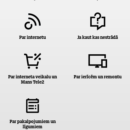
Par internetu
Ja kaut kas nestrādā
Par interneta veikalu un
Par ierīcēm un remontu
Mans Tele2
Par pakalpojumiem un
līgumiem