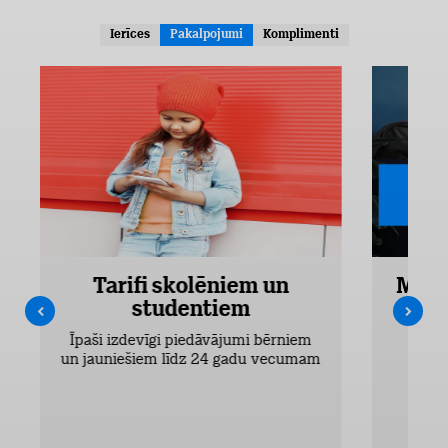
Ierīces
Pakalpojumi
Komplimenti
Tarifi skolēniem un
Mobi
studentiem
Pieejam
Īpaši izdevīgi piedāvājumi bērniem
un jauniešiem līdz 24 gadu vecumam