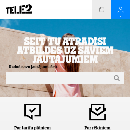
Šeit Tu atradīsi
atbildes uz saviem
jautājumiem
Uzdod savu jautājumu šeit
Par tarifu plāniem
Par rēķiniem