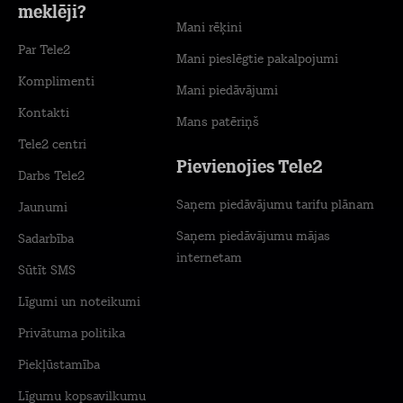
meklēji?
Mani rēķini
Par Tele2
Mani pieslēgtie pakalpojumi
Komplimenti
Mani piedāvājumi
Kontakti
Mans patēriņš
Tele2 centri
Pievienojies Tele2
Darbs Tele2
Saņem piedāvājumu tarifu plānam
Jaunumi
Saņem piedāvājumu mājas
Sadarbība
internetam
Sūtīt SMS
Līgumi un noteikumi
Privātuma politika
Piekļūstamība
Līgumu kopsavilkumu