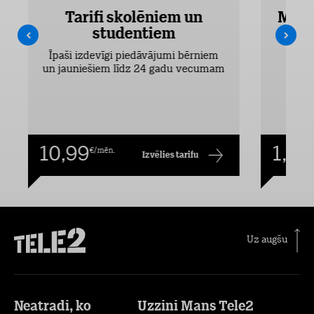
Tarifi skolēniem un
Mobi
studentiem
Pieejam
Īpaši izdevīgi piedāvājumi bērniem
un jauniešiem līdz 24 gadu vecumam
10,99
1,00
€/mēn.
Izvēlies tarifu
Uz augšu
Neatradi, ko
Uzzini Mans Tele2