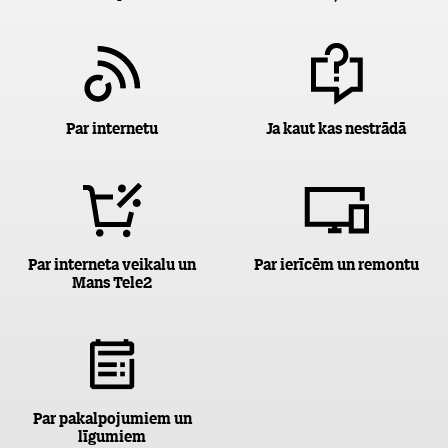
Par internetu
Ja kaut kas nestrādā
Par interneta veikalu un
Par ierīcēm un remontu
Mans Tele2
Par pakalpojumiem un
līgumiem