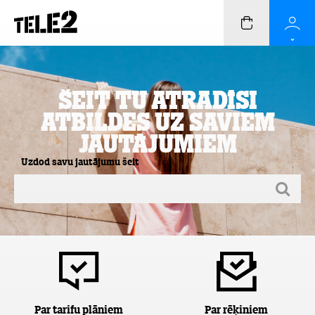
Šeit Tu atradīsi
atbildes uz saviem
jautājumiem
Uzdod savu jautājumu šeit
Par tarifu plāniem
Par rēķiniem