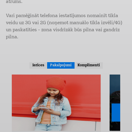
ātrums.
Vari pamēģināt telefona iestatījumos nomainīt tīkla
veidu uz 3G vai 2G (noņemot manuālo tīkla izvēli/4G)
un paskatīties - zona visdrīzāk būs pilna vai gandrīz
pilna.
Ierīces
Pakalpojumi
Komplimenti