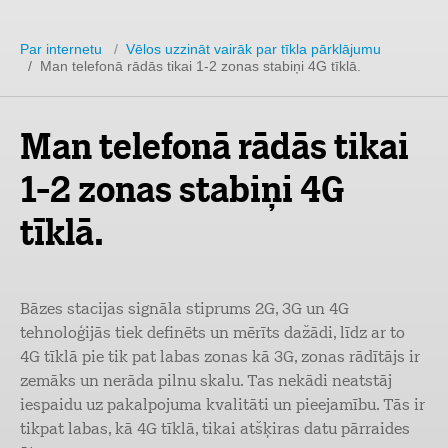
Par internetu
/
Vēlos uzzināt vairāk par tīkla pārklājumu
/ Man telefonā rādās tikai 1-2 zonas stabiņi 4G tīklā.
Man telefonā rādās tikai
1-2 zonas stabiņi 4G
tīklā.
Bāzes stacijas signāla stiprums 2G, 3G un 4G
tehnoloģijās tiek definēts un mērīts dažādi, līdz ar to
4G tīklā pie tik pat labas zonas kā 3G, zonas rādītājs ir
zemāks un nerāda pilnu skalu. Tas nekādi neatstāj
iespaidu uz pakalpojuma kvalitāti un pieejamību. Tās ir
tikpat labas, kā 4G tīklā, tikai atšķiras datu pārraides