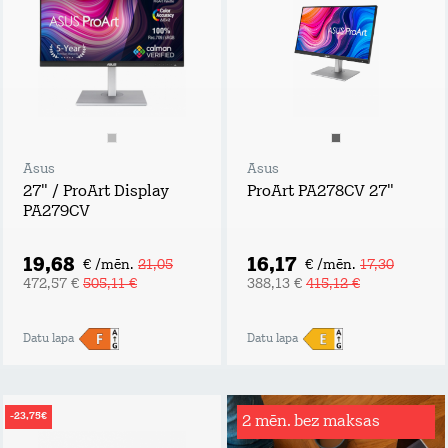
Asus
Asus
27" / ProArt Display
ProArt PA278CV 27"
PA279CV
19,68
16,17
€ /mēn.
21,05
€ /mēn.
17,30
472,57 €
505,11 €
388,13 €
415,12 €
Datu lapa
Datu lapa
-23,75€
2 mēn. bez maksas
Rēķinu