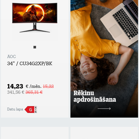
apdrošināšana
Tavs atbalsta plecs
bezdarba vai
ilgstošas darba
nespējas gadījumā!
Apdrošināšanas
summa: rēķina
summas apmērs,
nepārsniedzot 60
EUR / mēn.;
AOC
Maksimālais
34" / CU34G2XP/BK
atlīdzības periods
līdz 6 mēnešiem;
Maksimālā
atlīdzības summa:
14,23
€ /mēn.
15,22
līdz 360 EUR.
Rēķinu
341,56 €
365,31 €
apdrošināšana
Uzzināt vairāk
Datu lapa
2 mēn. bez maksas
pēc tam
1,99