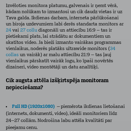
Izvēloties monitora platumu, galvenais ir ņemt vērā,
kādam nolūkam to izmantosi un cik daudz vietas ir uz
Tava galda. Ikdienas darbam, interneta pārlūkošanai
un biroja uzdevumiem labi derēs standarta monitors ar
24
vai
27 collu
diagonāli un attiecību 16:9 – tas ir
pietiekami plats, lai strādātu ar dokumentiem un
skatītos video. Ja bieži izmanto vairākas programmas
vienlaikus, noderēs platāks ultrawide monitors (
34
collas
un vairāk) ar malu attiecību 21:9 – tas ļauj
vienlaikus pārskatīt vairāk logu, ko īpaši novērtēs
dizaineri, video montētāji un datu analītiķi.
Cik augsta attēla izšķirtspēja monitoram
nepieciešama?
Full HD (1920x1080)
–
piemērota ikdienas lietošanai
(internets, dokumenti, video), ideāli monitoriem līdz
24–27 collām. Nodrošina labu attēla kvalitāti par
pieejamu cenu.