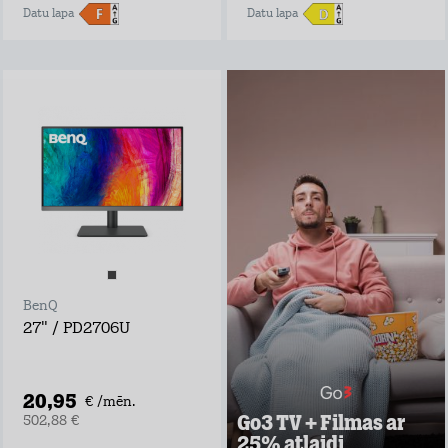
Datu lapa
Datu lapa
Go3 TV + Filmas ar
25% atlaidi
Negaidi pārraides
televīzijā, izrādes
laiks var sākties
tūlīt ar Go3 TV!
Go3 piedāvājumā:
Ekskluzīvs Go3
oriģinālsaturs
Latvijas saturs,
BenQ
ārvalstu filmas un
seriāli visai
27" / PD2706U
ģimenei
Vairāk nekā 30
vietējie un ārvalstu
TV kanāli
20,95
€ /mēn.
Go3 TV + Filmas ar
502,88 €
Uzzināt vairāk
25% atlaidi