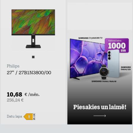
Piesakies un
laimē!
Atstāj kontaktus,
uzzini labākos tarifu
plānu un mājas
interneta
piedāvājumus pie
Tele2 un piedalies
vērtīgu baltvu
izlozē!
Philips
Uzzināt vairāk
27" / 27B1N3800/00
10,68
€ /mēn.
256,24 €
Piesakies un laimē!
Datu lapa