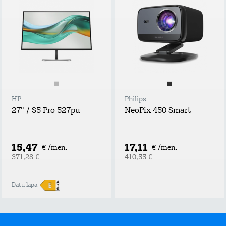
HP
Philips
27" / S5 Pro 527pu
NeoPix 450 Smart
15,47
17,11
€ /mēn.
€ /mēn.
371,28 €
410,55 €
Datu lapa