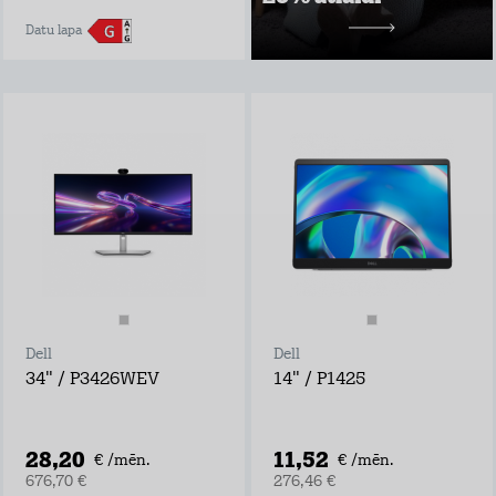
10,49 €/mēn.
Datu lapa
Dell
Dell
34" / P3426WEV
14" / P1425
28,20
11,52
€ /mēn.
€ /mēn.
676,70 €
276,46 €