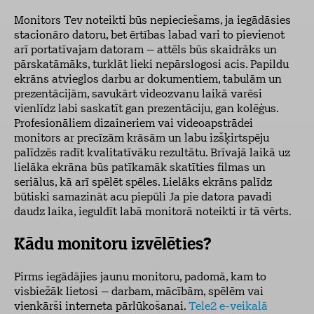
Monitors Tev noteikti būs nepieciešams, ja iegādāsies
stacionāro datoru, bet ērtības labad vari to pievienot
arī portatīvajam datoram – attēls būs skaidrāks un
pārskatāmāks, turklāt lieki nepārslogosi acis. Papildu
ekrāns atvieglos darbu ar dokumentiem, tabulām un
prezentācijām, savukārt videozvanu laikā varēsi
vienlīdz labi saskatīt gan prezentāciju, gan kolēģus.
Profesionāliem dizaineriem vai videoapstrādei
monitors ar precīzām krāsām un labu izšķirtspēju
palīdzēs radīt kvalitatīvāku rezultātu. Brīvajā laikā uz
lielāka ekrāna būs patīkamāk skatīties filmas un
seriālus, kā arī spēlēt spēles. Lielāks ekrāns palīdz
būtiski samazināt acu piepūli Ja pie datora pavadi
daudz laika, ieguldīt labā monitorā noteikti ir tā vērts.
Kādu monitoru izvēlēties?
Pirms iegādājies jaunu monitoru, padomā, kam to
visbiežāk lietosi – darbam, mācībām, spēlēm vai
vienkārši interneta pārlūkošanai.
Tele2 e-veikalā