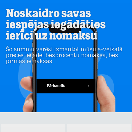
Noskaidro savas
iespējas iegādāties
ierīci uz nomaksu
Šo summu varēsi izmantot mūsu e-veikalā
preces iegādei bezprocentu nomaksā, bez
pirmās iemaksas
Pārbaudīt