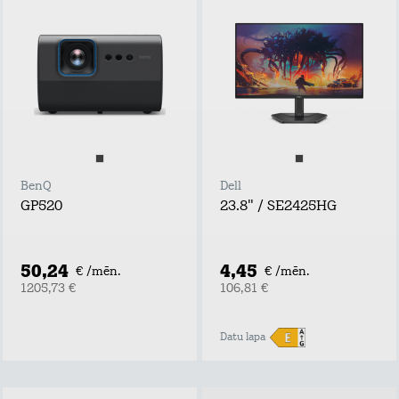
BenQ
Dell
GP520
23.8" / SE2425HG
50,24
4,45
€ /mēn.
€ /mēn.
1205,73 €
106,81 €
Datu lapa