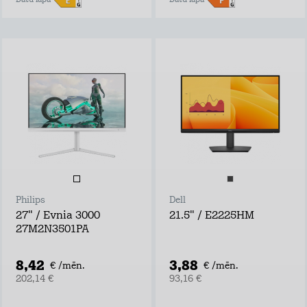
Datu lapa
Datu lapa
Philips
Dell
27" / Evnia 3000
21.5" / E2225HM
27M2N3501PA
8,42
3,88
€ /mēn.
€ /mēn.
202,14 €
93,16 €