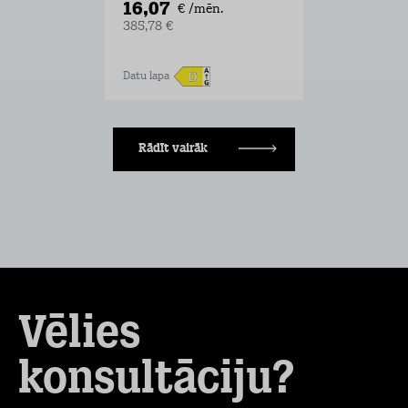
16,07
€ /mēn.
385,78 €
Datu lapa
Rādīt vairāk
Vēlies
konsultāciju?