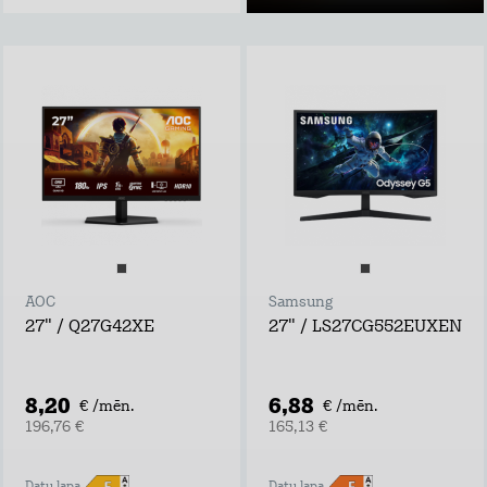
AOC
Samsung
27" / Q27G42XE
27" / LS27CG552EUXEN
8,20
6,88
€ /mēn.
€ /mēn.
196,76 €
165,13 €