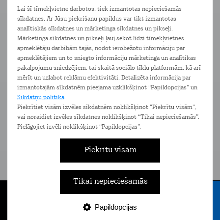
ekrānu, pašam nepārvietojot monitoru vai krēslu.
Lai šī tīmekļvietne darbotos, tiek izmantotas nepieciešamās
sīkdatnes. Ar Jūsu piekrišanu papildus var tikt izmantotas
analītiskās sīkdatnes un mārketinga sīkdatnes un pikseļi.
Ierīces
Pakalpojumi
Komplimenti
Mārketinga sīkdatnes un pikseļi ļauj sekot līdzi tīmekļvietnes
apmeklētāju darbībām tajās, nodot ierobežotu informāciju par
apmeklētājiem un to sniegto informāciju mārketinga un analītikas
pakalpojumu sniedzējiem, tai skaitā sociālo tīklu platformām, kā arī
mērīt un uzlabot reklāmu efektivitāti. Detalizēta informācija par
izmantotajām sīkdatnēm pieejama uzklikšķinot “Papildopcijas” un
Sīkdatņu politikā
.
Piekrītiet visām izvēles sīkdatnēm noklikšķinot "Piekrītu visām",
vai noraidiet izvēles sīkdatnes noklikšķinot “Tikai nepieciešamās”.
Pielāgojiet izvēli noklikšķinot “Papildopcijas”.
Piekrītu visām
Tarifi skolēniem un
Mobi
studentiem
Pieejam
Tikai nepieciešamās
Īpaši izdevīgi piedāvājumi bērniem
un jauniešiem līdz 24 gadu vecumam
Papildopcijas
Tarifi
Internets
E-veikals
Nāc pie Tele2
Izvēlne