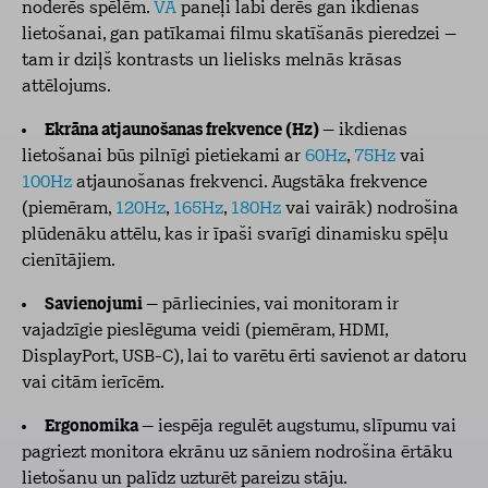
noderēs spēlēm.
VA
paneļi labi derēs gan ikdienas
lietošanai, gan patīkamai filmu skatīšanās pieredzei –
tam ir dziļš kontrasts un lielisks melnās krāsas
attēlojums.
Ekrāna atjaunošanas frekvence (Hz)
– ikdienas
lietošanai būs pilnīgi pietiekami ar
60Hz
,
75Hz
vai
100Hz
atjaunošanas frekvenci. Augstāka frekvence
(piemēram,
120Hz
,
165Hz
,
180Hz
vai vairāk) nodrošina
plūdenāku attēlu, kas ir īpaši svarīgi dinamisku spēļu
cienītājiem.
Savienojumi
– pārliecinies, vai monitoram ir
vajadzīgie pieslēguma veidi (piemēram, HDMI,
DisplayPort, USB-C), lai to varētu ērti savienot ar datoru
vai citām ierīcēm.
Ergonomika
– iespēja regulēt augstumu, slīpumu vai
pagriezt monitora ekrānu uz sāniem nodrošina ērtāku
lietošanu un palīdz uzturēt pareizu stāju.