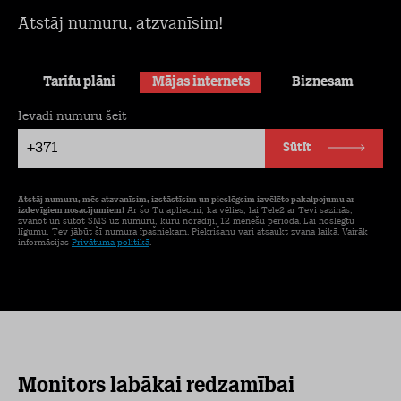
Atstāj numuru, atzvanīsim!
Tarifu plāni
Mājas internets
Biznesam
Ievadi numuru šeit
+371
Sūtīt
Atstāj numuru, mēs atzvanīsim, izstāstīsim un pieslēgsim izvēlēto pakalpojumu ar
izdevīgiem nosacījumiem!
Ar šo Tu apliecini, ka vēlies, lai Tele2 ar Tevi sazinās,
zvanot un sūtot SMS uz numuru, kuru norādīji, 12 mēnešu periodā. Lai noslēgtu
līgumu, Tev jābūt šī numura īpašniekam. Piekrišanu vari atsaukt zvana laikā. Vairāk
informācijas
Privātuma politikā
.
Monitors labākai redzamībai