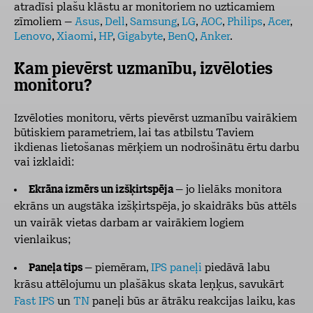
atradīsi plašu klāstu ar monitoriem no uzticamiem
zīmoliem –
Asus
,
Dell
,
Samsung
,
LG
,
AOC
,
Philips
,
Acer
,
Lenovo
,
Xiaomi
,
HP
,
Gigabyte
,
BenQ
,
Anker
.
Kam pievērst uzmanību, izvēloties
monitoru?
Izvēloties monitoru, vērts pievērst uzmanību vairākiem
būtiskiem parametriem, lai tas atbilstu Taviem
ikdienas lietošanas mērķiem un nodrošinātu ērtu darbu
vai izklaidi:
Ekrāna izmērs un izšķirtspēja
– jo lielāks monitora
ekrāns un augstāka izšķirtspēja, jo skaidrāks būs attēls
un vairāk vietas darbam ar vairākiem logiem
vienlaikus;
Paneļa tips
– piemēram,
IPS paneļi
piedāvā labu
krāsu attēlojumu un plašākus skata leņķus, savukārt
Fast IPS
un
TN
paneļi būs ar ātrāku reakcijas laiku, kas