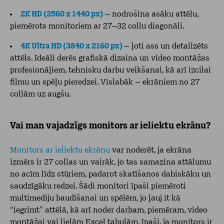
2K HD (2560 x 1440 px)
– nodrošina asāku attēlu,
piemērots monitoriem ar 27–32 collu diagonāli.
4K Ultra HD (3840 x 2160 px)
– ļoti ass un detalizēts
attēls. Ideāli derēs grafiskā dizaina un video montāžas
profesionāļiem, tehnisku darbu veikšanai, kā arī izcilai
filmu un spēļu pieredzei. Vislabāk – ekrāniem no 27
collām uz augšu.
Vai man vajadzīgs monitors ar ieliektu ekrānu?
Monitors ar ieliektu ekrānu
var noderēt, ja ekrāna
izmērs ir 27 collas un vairāk, jo tas samazina attālumu
no acīm līdz stūriem, padarot skatīšanos dabiskāku un
saudzīgāku redzei. Šādi monitori īpaši piemēroti
multimediju baudīšanai un spēlēm, jo ļauj it kā
“iegrimt” attēlā, kā arī noder darbam, piemēram, video
montāžai vai lielām Excel tabulām, īpaši, ja monitors ir