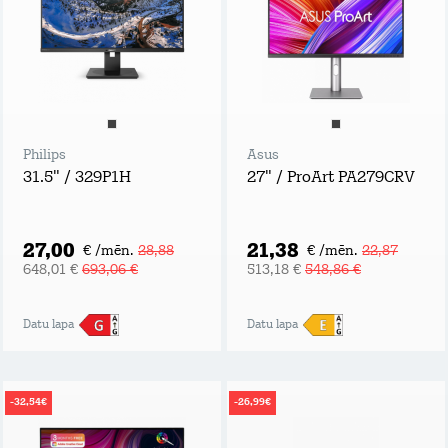
Philips
Asus
31.5" / 329P1H
27" / ProArt PA279CRV
27,00
21,38
€ /mēn.
28,88
€ /mēn.
22,87
648,01 €
693,06 €
513,18 €
548,86 €
Datu lapa
Datu lapa
-32,54€
-26,99€