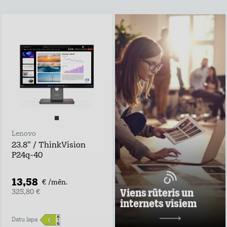
Viens rūteris un
internets visiem
Lieto rūteri visur,
kur rozete!
noformē
pieteikumu tepat
atvedīsim bez
maksas
ņem rūteri līdzi un
lieto internetu
Lenovo
visur
23.8" / ThinkVision
Pārbaudi, kas
P24q-40
vislabāk der tavā
adresē un noformē
darījumu!
13,58
€ /mēn.
Uzzināt vairāk
Viens rūteris un
325,80 €
internets visiem
10,98 €/mēn.
Datu lapa