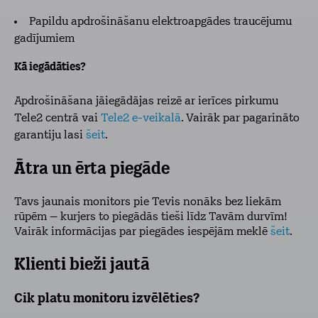
Papildu apdrošināšanu elektroapgādes traucējumu
gadījumiem
Kā iegādāties?
Apdrošināšana jāiegādājas reizē ar ierīces pirkumu
Tele2 centrā vai
Tele2 e-veikalā
. Vairāk par pagarināto
garantiju lasi
šeit
.
Ātra un ērta piegāde
Tavs jaunais monitors pie Tevis nonāks bez liekām
rūpēm – kurjers to piegādās tieši līdz Tavām durvīm!
Vairāk informācijas par piegādes iespējām meklē
šeit
.
Klienti bieži jautā
Cik platu monitoru izvēlēties?