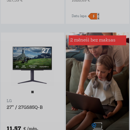
527,39 €
1028,69 €
Datu lapa
2 mēneši bez maksas
Interneta drošība
mājai
Sērfo internetā droši
– mēs būsim tava
digitālā glābšanas
veste!
Ar Interneta Drošību
būsi pasargāts no:
inficētām vietnēm
viltus veikaliem,
LG
bankām un
personām, kuras
27" / 27GS85Q-B
vēlas iegūt tavus
bankas datus
programmām, kas
mēģina iekļaut
11,57
€ /mēn.