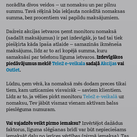
norādīta divos veidos – uz nomaksu un par pilnu
summu. Tavā rēķinā būs iekļauta norādītā nomaksas
summa, bez procentiem vai papildu maksājumiem.
Dažreiz akcijas ietvaros ņemt monitoru nomaksā
(sadalīt maksājumus) ir pat izdevīgāk, jo tad tai tiek
piešķirta kāda īpaša atlaide – samazinās ikmēneša
maksājums, līdz ar to arī kopējā summa, kuru
samaksāsi par telefonu līguma ietvaros.
Izdevīgākos
piedāvājumus meklē
Tele2 e-veikala
sadaļā
Akcijas
vai
Outlet
.
Lūdzu, ņem vērā, ka nomaksā mēs dodam preces tikai
tiem, kam uzticamies visvairāk – saviem klientiem.
Līdz ar to, ja vēlies pirkt monitoru
Tele2 e-veikalā
uz
nomaksu, Tev jābūt vismaz vienam aktīvam balss
pieslēguma numuram.
Vai vajadzēs veikt pirmo iemaksu?
Izvērtējot dažādus
faktorus, līguma slēgšanas brīdī var būt nepieciešams
iemaksāt daļu no ierīces vērtības (pirmā iemaksa). Tas