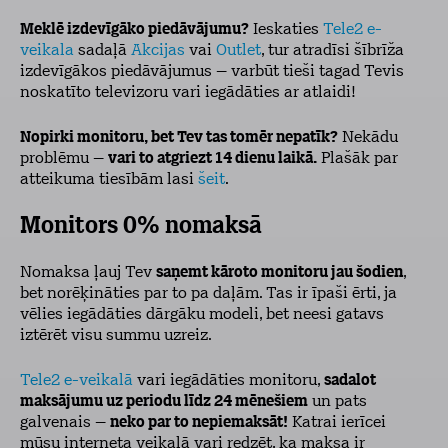
Meklē izdevīgāko piedāvājumu?
Ieskaties
Tele2 e-
veikala
sadaļā
Akcijas
vai
Outlet
, tur atradīsi šībrīža
izdevīgākos piedāvājumus – varbūt tieši tagad Tevis
noskatīto televizoru vari iegādāties ar atlaidi!
Nopirki monitoru, bet Tev tas tomēr nepatīk?
Nekādu
problēmu –
vari to atgriezt 14 dienu laikā.
Plašāk par
atteikuma tiesībām lasi
šeit
.
Monitors 0% nomaksā
Nomaksa ļauj Tev
saņemt kāroto monitoru jau šodien
,
bet norēķināties par to pa daļām. Tas ir īpaši ērti, ja
vēlies iegādāties dārgāku modeli, bet neesi gatavs
iztērēt visu summu uzreiz.
Tele2 e-veikalā
vari iegādāties monitoru,
sadalot
maksājumu uz periodu līdz 24 mēnešiem
un pats
galvenais –
neko par to nepiemaksāt!
Katrai ierīcei
mūsu interneta veikalā vari redzēt, ka maksa ir