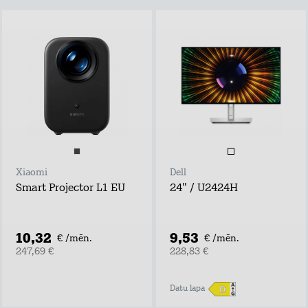
Xiaomi
Dell
Smart Projector L1 EU
24" / U2424H
10,32
9,53
€ /mēn.
€ /mēn.
247,69 €
228,83 €
Datu lapa