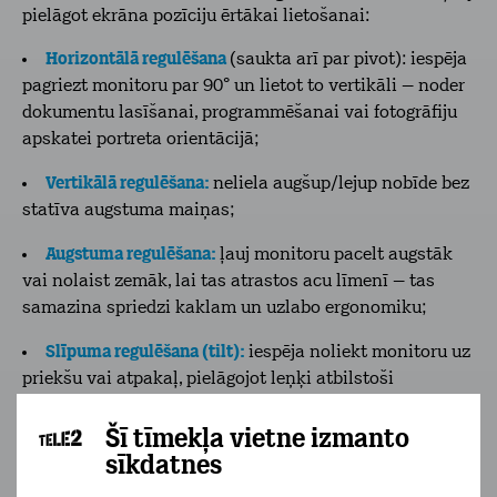
pielāgot ekrāna pozīciju ērtākai lietošanai:
Horizontālā regulēšana
(saukta arī par pivot): iespēja
pagriezt monitoru par 90° un lietot to vertikāli – noder
dokumentu lasīšanai, programmēšanai vai fotogrāfiju
apskatei portreta orientācijā;
Vertikālā regulēšana:
neliela augšup/lejup nobīde bez
statīva augstuma maiņas;
Augstuma regulēšana:
ļauj monitoru pacelt augstāk
vai nolaist zemāk, lai tas atrastos acu līmenī – tas
samazina spriedzi kaklam un uzlabo ergonomiku;
Slīpuma regulēšana (tilt):
iespēja noliekt monitoru uz
priekšu vai atpakaļ, pielāgojot leņķi atbilstoši
sēdēšanas pozīcijai vai apgaismojumam;
Šī tīmekļa vietne izmanto
Grozāms (swivel):
monitors griežas uz sāniem (pa
sīkdatnes
kreisi un pa labi), piemēram, lai parādītu kolēģim