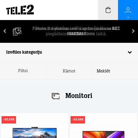
Pirmos 2 mēnešus ierīču apdrošināšana
BEZ
MAKSAS!
Izvēlies kategoriju
Filtri
Kārtot
Monitori
-45,05€
-35,68€