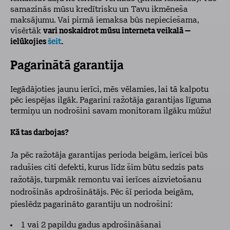
samazinās mūsu kredītrisku un Tavu ikmēneša
maksājumu. Vai pirmā iemaksa būs nepieciešama,
visērtāk
vari noskaidrot mūsu interneta veikalā –
ielūkojies
šeit
.
Pagarinātā garantija
Iegādājoties jaunu ierīci, mēs vēlamies, lai tā kalpotu
pēc iespējas ilgāk. Pagarini ražotāja garantijas līguma
termiņu un nodrošini savam monitoram ilgāku mūžu!
Kā tas darbojas?
Ja pēc ražotāja garantijas perioda beigām, ierīcei būs
radušies citi defekti, kurus līdz šim būtu sedzis pats
ražotājs, turpmāk remontu vai ierīces aizvietošanu
nodrošinās apdrošinātājs. Pēc šī perioda beigām,
pieslēdz pagarināto garantiju un nodrošini:
1 vai 2 papildu gadus apdrošināšanai