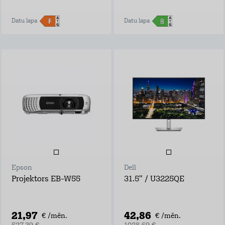
Datu lapa
Datu lapa
Epson
Dell
Projektors EB-W55
31.5" / U3225QE
21,97
42,86
€ /mēn.
€ /mēn.