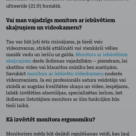
ultrawide (21:9) formātā.
Vai man vajadzīgs monitors ar iebūvētiem
skaļruņiem un videokameru?
Tas var būt ļoti ērts risinājums, ja bieži veic
videozvanus, strādā attālināti vai vienkārši vēlies
mazāk vadu un ierīču uz galda.
Monitors ar iebūvētiem
skaļruņiem
derēs ikdienas vajadzībām – piemēram, lai
skatītos video vai klausītos mūziku bez austiņām.
Savukārt
monitors ar iebūvētu videokameru
noderēs
videozvaniem. Ja esi profesionāls satura veidotājs vai
strādā ar augstas kvalitātes skaņu un video, iespējams,
labāk izvēlēties atsevišķas, specializētas ierīces, bet
ikdienas lietotājiem monitors ar šīm funkcijām būs
tieši laikā.
Kā izvērtēt monitora ergonomiku?
Monitoriem mēdz būt dažādi regulēšanas veidi, kas ļauj