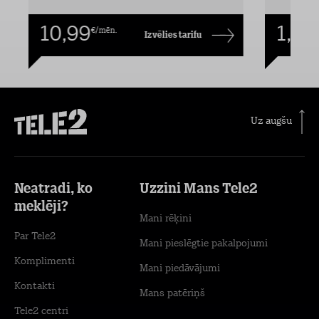
10,99
1,00
€/mēn.
Izvēlies tarifu
Uz augšu
Neatradi, ko
Uzzini Mans Tele2
meklēji?
Mani rēķini
Par Tele2
Mani pieslēgtie pakalpojumi
Komplimenti
Mani piedāvājumi
Kontakti
Mans patēriņš
Tele2 centri