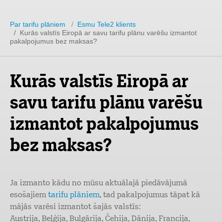
Par tarifu plāniem
/
Esmu Tele2 klients
/ Kurās valstīs Eiropā ar savu tarifu plānu varēšu izmantot
pakalpojumus bez maksas?
Kurās valstīs Eiropā ar
savu tarifu plānu varēšu
izmantot pakalpojumus
bez maksas?
Ja izmanto kādu no mūsu aktuālajā piedāvājumā
esošajiem
tarifu plāniem
, tad pakalpojumus tāpat kā
mājās varēsi izmantot šajās valstīs:
Austrija, Beļģija, Bulgārija, Čehija, Dānija, Francija,