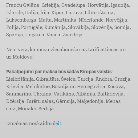
Franču Gviāna, Grieķija, Gvadelupa, Horvātija, Igaunija,
Islande, Itālija, Īrija, Kipra, Lietuva, Lihtenšteina,
Luksemburga, Malta, Martinika, Nīderlande, Norvēģija,
Polija, Portugāle, Rumānija, Slovākija, Slovēnija, Somija,
Spānija, Ungārija, Vācija, Zviedrija.
Ņem vērā, ka mūsu viesabonēšanas tarifi attiecas arī
uz Moldovu!
Pakalpojumi par maksu būs šādās Eiropas valstīs
:
Lielbritānija, Gibraltārs, Šveice, Turcija, Andora, Gruzija,
Krievija, Melnkalne, Bosnija un Hercegovina, Kosova,
Sanmarīno, Ukraina, Vatikāns, Albānija, Baltkrievija,
Džērsija, Farēru salas, Gērnsija, Maķedonija, Menas
sala, Monako, Serbija.
Izmaksas noskaidro
šeit.