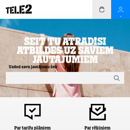
Šeit Tu atradīsi
atbildes uz saviem
jautājumiem
Uzdod savu jautājumu šeit
Par tarifu plāniem
Par rēķiniem