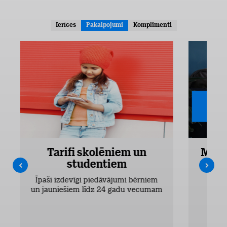
Ierīces
Pakalpojumi
Komplimenti
Tarifi skolēniem un
Mobi
studentiem
Pieejam
Īpaši izdevīgi piedāvājumi bērniem
un jauniešiem līdz 24 gadu vecumam