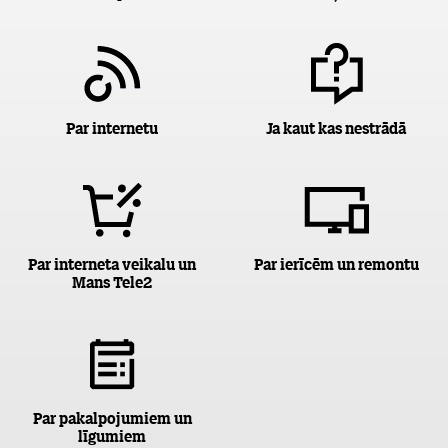
Par internetu
Ja kaut kas nestrādā
Par interneta veikalu un
Par ierīcēm un remontu
Mans Tele2
Par pakalpojumiem un
līgumiem