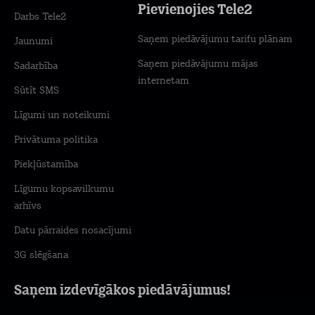
Pievienojies Tele2
Darbs Tele2
Saņem piedāvājumu tarifu plānam
Jaunumi
Saņem piedāvājumu mājas
Sadarbība
internetam
Sūtīt SMS
Līgumi un noteikumi
Privātuma politika
Piekļūstamība
Līgumu kopsavilkumu
arhīvs
Datu pārraides nosacījumi
3G slēgšana
Saņem izdevīgākos piedāvājumus!