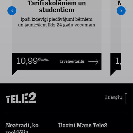
Tarifi skolēniem un
Mobi
studentiem
Pieejam
Īpaši izdevīgi piedāvājumi bērniem
un jauniešiem līdz 24 gadu vecumam
10,99
1,00
€/mēn.
Izvēlies tarifu
Uz augšu
Neatradi, ko
Uzzini Mans Tele2