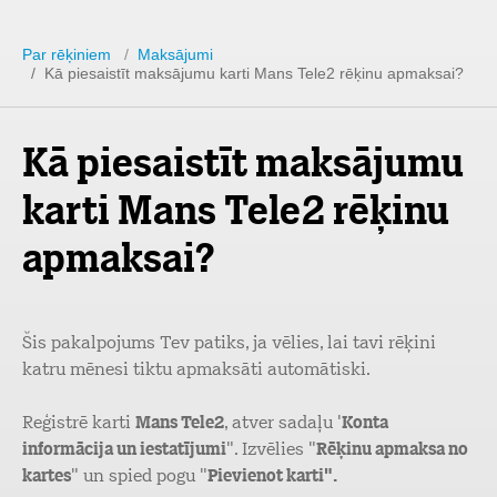
Par rēķiniem
/
Maksājumi
/ Kā piesaistīt maksājumu karti Mans Tele2 rēķinu apmaksai?
Kā piesaistīt maksājumu
karti Mans Tele2 rēķinu
apmaksai?
Šis pakalpojums Tev patiks, ja vēlies, lai tavi rēķini
katru mēnesi tiktu apmaksāti automātiski.
Reģistrē karti
Mans Tele2
, atver sadaļu '
Konta
informācija un iestatījumi
". Izvēlies "
Rēķinu apmaksa no
kartes
" un spied pogu "
Pievienot karti".