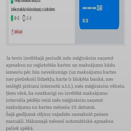
Ja tevis izvēlētajā periodā mēs mēģināsim saņemt
apmaksu no reģistrētās kartes un maksājums kādu
iemeslu pēc būs neveiksmīgs (uz maksājumu kartes
nav pietiekoši līdzekļu, karte ir bloķēta bankā, nav
ieslēgti pirkumi internetā u.t.t.), mēs mēģināsim vēlreiz.
Ņem vērā, ka neatkarīgi no izvēlētā maksājumu
intervāla pēdējo reizi mēs mēģināsim saņemt
maksājumu no kartes mēneša 19. datumā.
Šajā gadījumā rēķinu vajadzēs samaksāt pašam
manuāli. Nākamajā mēnesī automātiskā apmaksa
paliek spēkā.