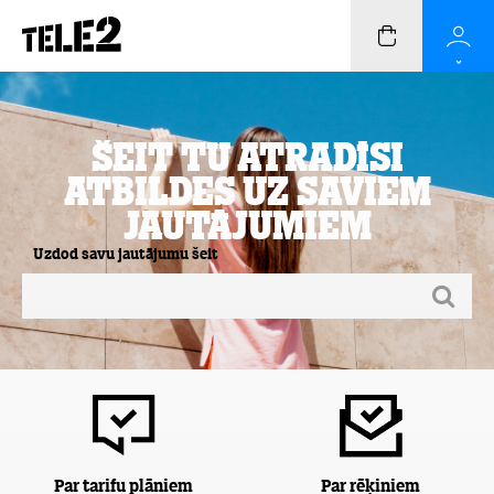
Šeit Tu atradīsi
atbildes uz saviem
jautājumiem
Uzdod savu jautājumu šeit
Par tarifu plāniem
Par rēķiniem