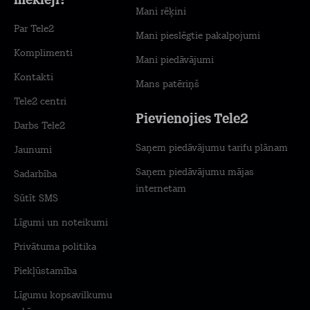
meklēji?
Mani rēķini
Par Tele2
Mani pieslēgtie pakalpojumi
Komplimenti
Mani piedāvājumi
Kontakti
Mans patēriņš
Tele2 centri
Pievienojies Tele2
Darbs Tele2
Saņem piedāvājumu tarifu plānam
Jaunumi
Saņem piedāvājumu mājas
Sadarbība
internetam
Sūtīt SMS
Līgumi un noteikumi
Privātuma politika
Piekļūstamība
Līgumu kopsavilkumu