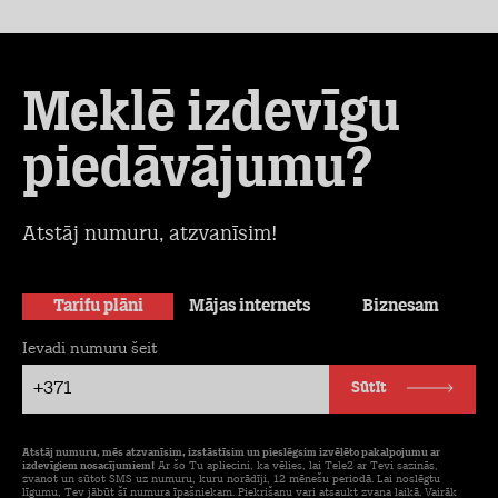
Meklē izdevīgu
piedāvājumu?
Atstāj numuru, atzvanīsim!
Tarifu plāni
Mājas internets
Biznesam
Ievadi numuru šeit
+371
Sūtīt
Atstāj numuru, mēs atzvanīsim, izstāstīsim un pieslēgsim izvēlēto pakalpojumu ar
izdevīgiem nosacījumiem!
Ar šo Tu apliecini, ka vēlies, lai Tele2 ar Tevi sazinās,
zvanot un sūtot SMS uz numuru, kuru norādīji, 12 mēnešu periodā. Lai noslēgtu
līgumu, Tev jābūt šī numura īpašniekam. Piekrišanu vari atsaukt zvana laikā. Vairāk