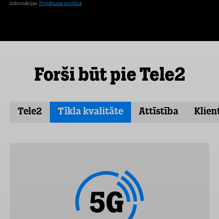
informācijas
Privātuma politikā
.
Forši būt pie Tele2
Tele2
Tīkla kvalitāte
Attīstība
Klien