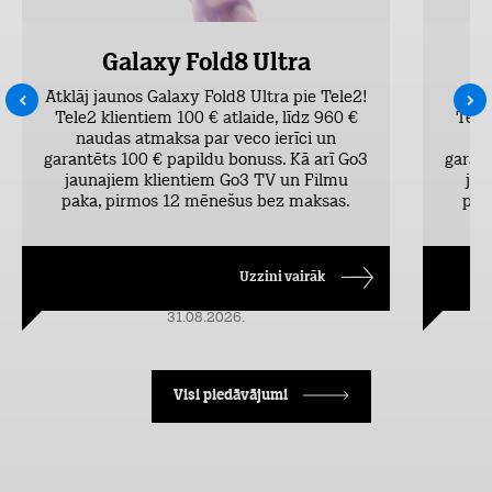
Galaxy Fold8 Ultra
Atklāj jaunos Galaxy Fold8 Ultra pie Tele2!
Atk
Tele2 klientiem 100 € atlaide, līdz 960 €
Tele
naudas atmaksa par veco ierīci un
n
garantēts 100 € papildu bonuss. Kā arī Go3
garant
jaunajiem klientiem Go3 TV un Filmu
jau
paka, pirmos 12 mēnešus bez maksas.
pak
Uzzini vairāk
31.08.2026.
Visi piedāvājumi