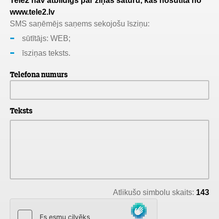
Tele2 nav atbildīgs par ziņas saturu, kas nosūtīta no
www.tele2.lv
SMS saņēmējs saņems sekojošu īsziņu:
sūtītājs: WEB;
īsziņas teksts.
Telefona numurs
Teksts
Atlikušo simbolu skaits:
143