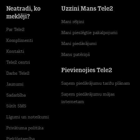
Neatradi, ko
Uzzini Mans Tele2
meklēji?
Mani rēķini
Par Tele2
Mani pieslēgtie pakalpojumi
Komplimenti
Mani piedāvājumi
Kontakti
Mans patēriņš
Tele2 centri
Pievienojies Tele2
Darbs Tele2
Saņem piedāvājumu tarifu plānam
Jaunumi
Saņem piedāvājumu mājas
Sadarbība
internetam
Sūtīt SMS
Līgumi un noteikumi
Privātuma politika
Piekļūstamība