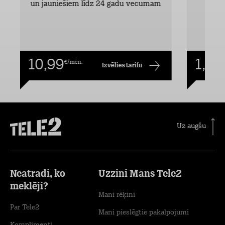
un jauniešiem līdz 24 gadu vecumam
10,99
1,00
€/mēn.
Izvēlies tarifu
Uz augšu
Neatradi, ko
Uzzini Mans Tele2
meklēji?
Mani rēķini
Par Tele2
Mani pieslēgtie pakalpojumi