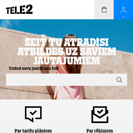
Šeit Tu atradīsi
atbildes uz saviem
jautājumiem
Uzdod savu jautājumu šeit
Par tarifu plāniem
Par rēķiniem