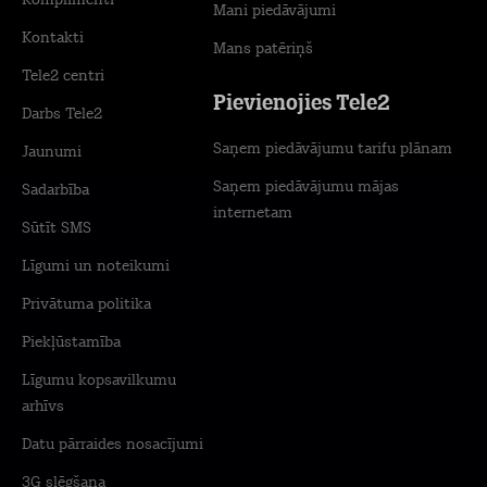
Komplimenti
Mani piedāvājumi
Kontakti
Mans patēriņš
Tele2 centri
Pievienojies Tele2
Darbs Tele2
Saņem piedāvājumu tarifu plānam
Jaunumi
Saņem piedāvājumu mājas
Sadarbība
internetam
Sūtīt SMS
Līgumi un noteikumi
Privātuma politika
Piekļūstamība
Līgumu kopsavilkumu
arhīvs
Datu pārraides nosacījumi
3G slēgšana