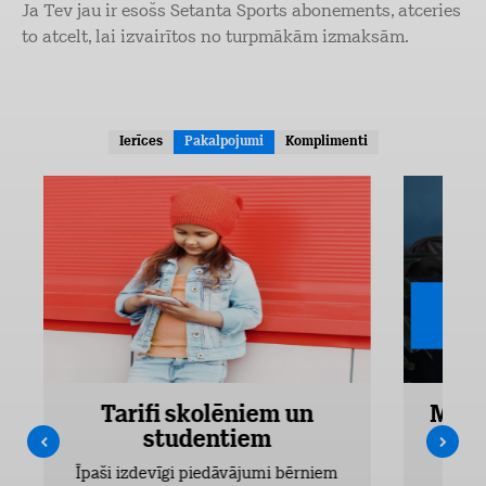
Ja Tev jau ir esošs Setanta Sports abonements, atceries
to atcelt, lai izvairītos no turpmākām izmaksām.
Ierīces
Pakalpojumi
Komplimenti
Tarifi skolēniem un
Mobi
studentiem
Pieejam
Īpaši izdevīgi piedāvājumi bērniem