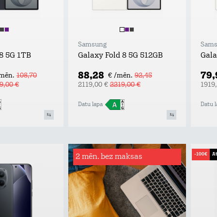
Samsung
Sams
 8 5G 1TB
Galaxy Fold 8 5G 512GB
Gala
88,28
79
/mēn.
108,70
€ /mēn.
92,45
9,00 €
2119,00 €
2219,00 €
1919
Datu lapa
Datu l
-100€
At
2 mēn. bez maksas
Rēķinu
apdrošināšana
Tavs atbalsta plecs bezdarba vai
ilgstošas darba nespējas gadījumā!
Apdrošināšanas summa: rēķina