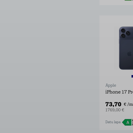
Apple
iPhone 17 P
73,70
€ /m
1769,00 €
Datu lapa