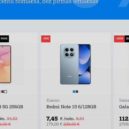
centu nomaksā, bez pirmās iemaksas
z 960€
-50€
-100€
At
Xiaomi
Sams
 8 5G 256GB
Redmi Note 15 6/128GB
Gala
7,45
112
ēn.
54,53
€ /mēn.
9,54
9,00 €
179,00 €
229,00 €
2709