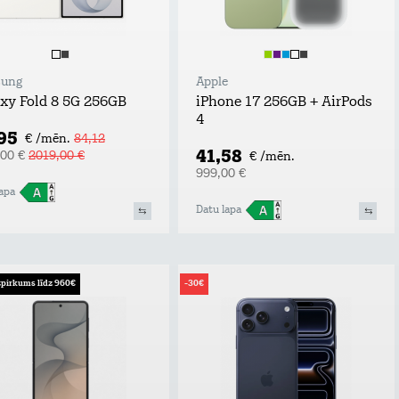
ung
Apple
xy Fold 8 5G 256GB
iPhone 17 256GB + AirPods
4
,95
€ /mēn.
84,12
41,58
,00 €
2019,00 €
€ /mēn.
999,00 €
apa
Datu lapa
pirkums līdz 960€
-30€