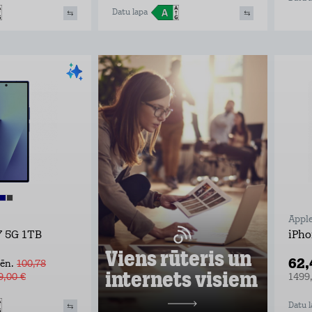
Datu lapa
Viens rūteris un
internets visiem
Lieto rūteri visur, kur rozete!
noformē pieteikumu tepat
atvedīsim bez maksas
ņem rūteri līdzi un lieto
internetu visur
Pārbaudi, kas vislabāk der tavā
adresē un noformē darījumu!
Appl
Uzzināt vairāk
7 5G 1TB
iPho
Viens rūteris un
62
ēn.
100,78
internets visiem
9,00 €
1499
10,98 €/mēn.
Datu l