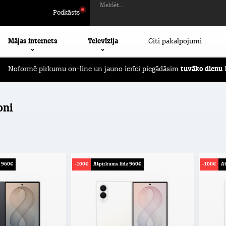
Meklēt...
Podkāsts
Mājas internets
Televīzija
Citi pakalpojumi
Noformē pirkumu on-line un jauno ierīci piegādāsim
tuvāko dienu
l
oni
z 960€
-100€
Atpirkums līdz 960€
-100€
At