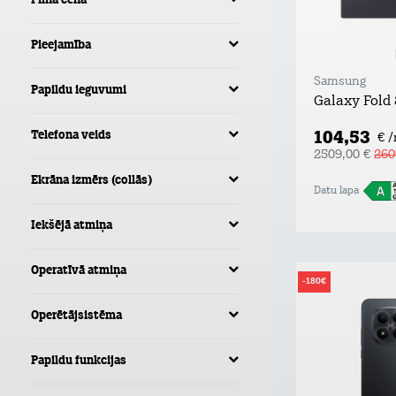
Pilna cena
Pieejamība
Samsung
Papildu ieguvumi
Galaxy Fold
104,53
Telefona veids
€ 
2509,00 €
260
Ekrāna izmērs (collās)
Datu lapa
Iekšējā atmiņa
Operatīvā atmiņa
-180€
Operētājsistēma
Papildu funkcijas