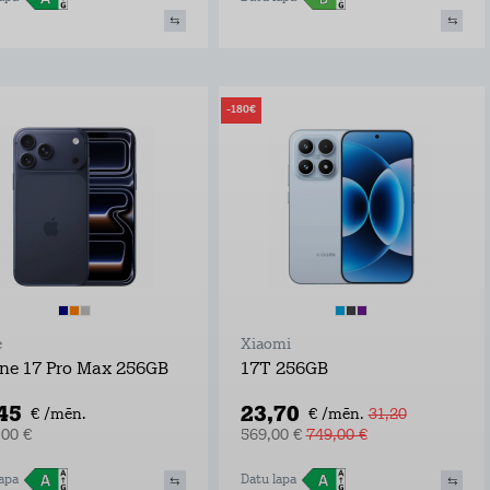
-180€
e
Xiaomi
ne 17 Pro Max 256GB
17T 256GB
,45
23,70
€ /mēn.
€ /mēn.
31,20
,00 €
569,00 €
749,00 €
apa
Datu lapa