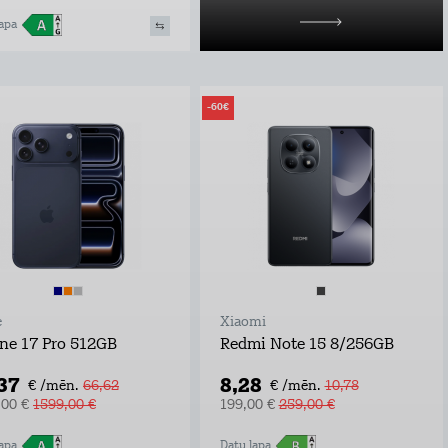
apa
-60€
e
Xiaomi
ne 17 Pro 512GB
Redmi Note 15 8/256GB
,37
8,28
€ /mēn.
66,62
€ /mēn.
10,78
,00 €
1599,00 €
199,00 €
259,00 €
apa
Datu lapa