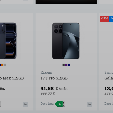
-150€
J
Xiaomi
Sams
ro Max 512GB
17T Pro 512GB
Gala
41,58
12,
ēn.
€ /mēn.
999,00 €
289,
Datu lapa
Datu l