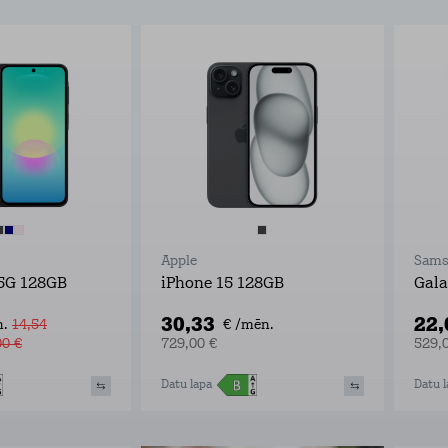
Apple
Sams
5G 128GB
iPhone 15 128GB
Gala
30,33
22
.
14,54
€ /mēn.
00 €
729,00 €
529,
Datu lapa
Datu l