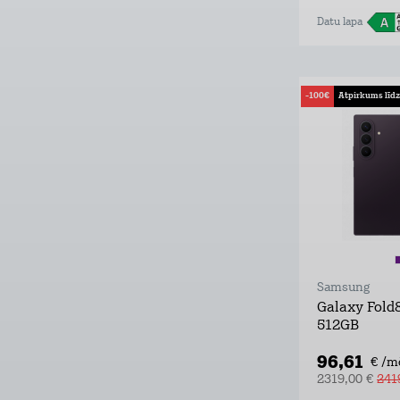
Datu lapa
-100€
Atpirkums līd
Samsung
Galaxy Fold8
512GB
96,61
€ /m
2319,00 €
241