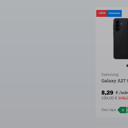
-150€
Jaunums
Samsung
Galaxy A27 
8,29
€ /mēn
199,00 €
349,
Datu lapa