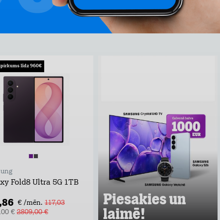
pirkums līdz 960€
Piesakies un laimē!
Atstāj kontaktus, uzzini labākos
tarifu plānu un mājas interneta
piedāvājumus pie Tele2 un
piedalies vērtīgu baltvu izlozē!
Uzzināt vairāk
ung
xy Fold8 Ultra 5G 1TB
Piesakies un
,86
€ /mēn.
117,03
laimē!
,00 €
2809,00 €