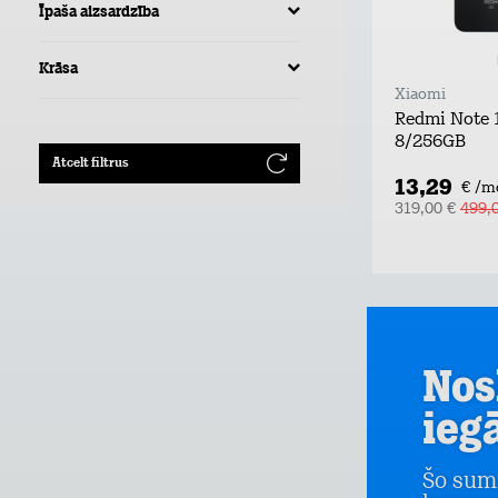
Īpaša aizsardzība
Krāsa
Xiaomi
Redmi Note 
8/256GB
Atcelt filtrus
13,29
€ /m
319,00 €
499,
Nos
ieg
Šo sum