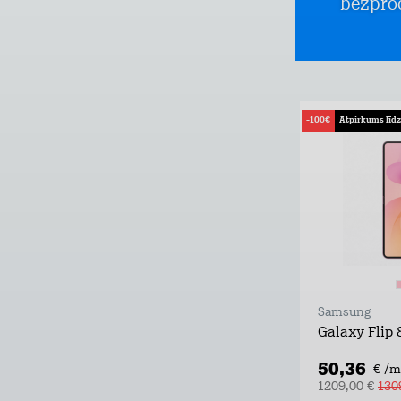
bezpro
-100€
Atpirkums līd
Samsung
Galaxy Flip
50,36
€ /m
1209,00 €
130