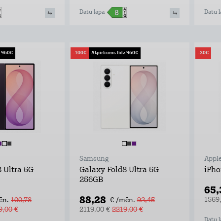
Datu lapa
Datu l
z 960€
-100€
Atpirkums līdz 960€
-30€
Samsung
Appl
 Ultra 5G
Galaxy Fold8 Ultra 5G
iPho
256GB
65
88,28
1569
ēn.
100,78
€ /mēn.
92,45
9,00 €
2119,00 €
2219,00 €
Datu l