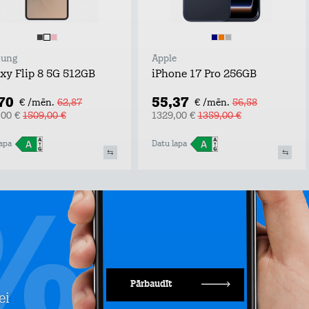
ung
Apple
xy Flip 8 5G 512GB
iPhone 17 Pro 256GB
,70
55,37
€ /mēn.
62,87
€ /mēn.
56,58
,00 €
1509,00 €
1329,00 €
1359,00 €
apa
Datu lapa
Pārbaudīt
ei