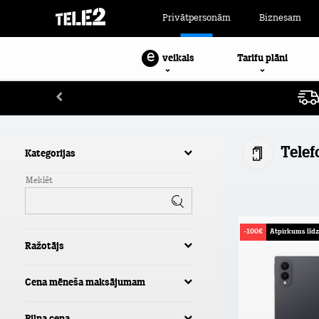
Privātpersonām
Biznesam
e
Tarifu plāni
veikals
Telef
Kategorijas
Meklēt
-100€
Atpirkums līd
Ražotājs
Cena mēneša maksājumam