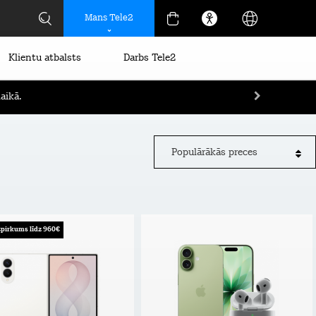
Mans Tele2
Klientu atbalsts
Darbs Tele2
aikā.
Populārākās preces
pirkums līdz 960€