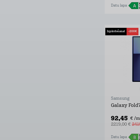
Datu lapa
Izpārdošana!
-200€
Samsung
Galaxy Fold
92,45
€ /m
2219,00 €
241
Datu lapa