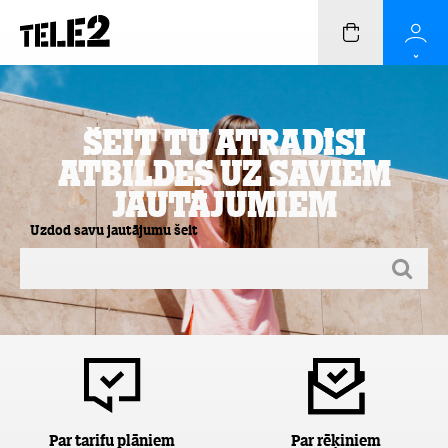
Šeit Tu atradīsi
atbildes uz saviem
jautājumiem
Uzdod savu jautājumu šeit
Par tarifu plāniem
Par rēķiniem