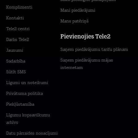
Komplimenti
Mani piedāvājumi
Kontakti
Mans patēriņš
Tele2 centri
Pievienojies Tele2
Darbs Tele2
Saņem piedāvājumu tarifu plānam
Jaunumi
Saņem piedāvājumu mājas
Sadarbība
internetam
Sūtīt SMS
Līgumi un noteikumi
Privātuma politika
Piekļūstamība
Līgumu kopsavilkumu
arhīvs
Datu pārraides nosacījumi