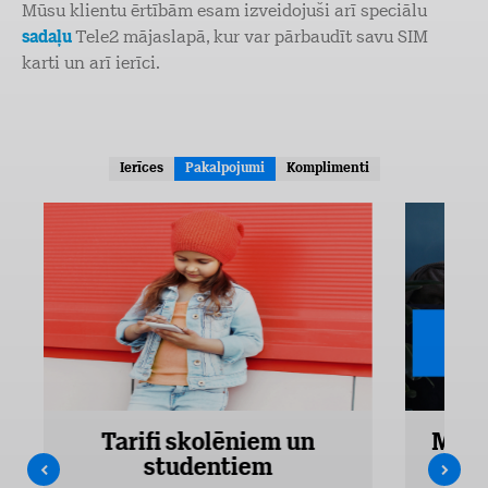
Mūsu klientu ērtībām esam izveidojuši arī speciālu
sadaļu
Tele2 mājaslapā, kur var pārbaudīt savu SIM
karti un arī ierīci.
Ierīces
Pakalpojumi
Komplimenti
Tarifi skolēniem un
Mobi
studentiem
Pieejam