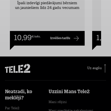
Īpaši izdevīgi piedāvājumi bērniem
un jauniešiem līdz 24 gadu vecumam
10,99
1,00
€/mēn.
Izvēlies tarifu
Uz augšu
Neatradi, ko
Uzzini Mans Tele2
meklēji?
Mani rēķini
Par Tele2
Mani pieslēgtie pakalpojumi