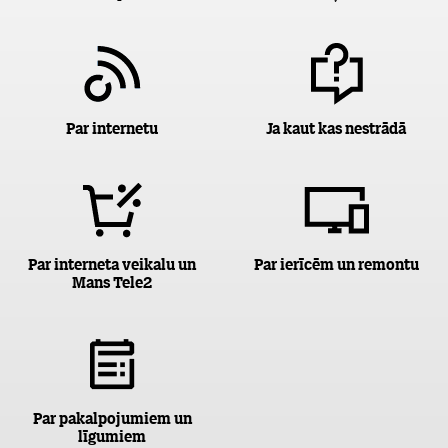
Par internetu
Ja kaut kas nestrādā
Par interneta veikalu un
Par ierīcēm un remontu
Mans Tele2
Par pakalpojumiem un
līgumiem