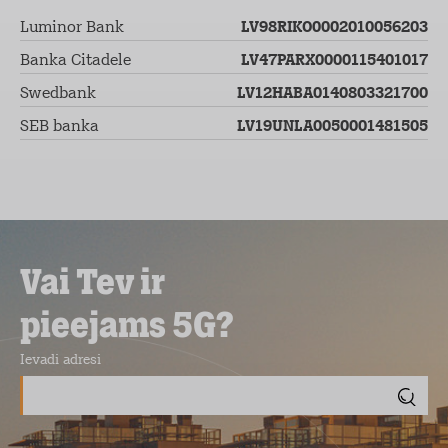
Luminor Bank
LV98RIKO0002010056203
Banka Citadele
LV47PARX0000115401017
Swedbank
LV12HABA0140803321700
SEB banka
LV19UNLA0050001481505
Vai Tev ir
pieejams 5G?
Ievadi adresi