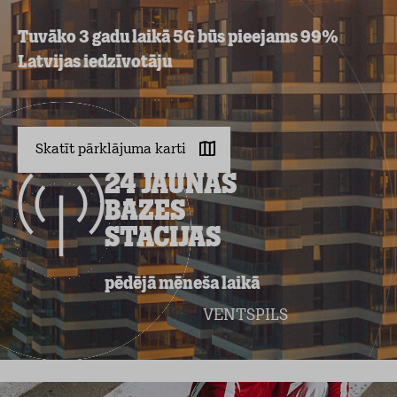
Tuvāko 3 gadu laikā 5G būs pieejams 99%
Latvijas iedzīvotāju
Skatīt pārklājuma karti
24 jaunas
bāzes
stacijas
pēdējā mēneša laikā
VENTSPILS
LIE