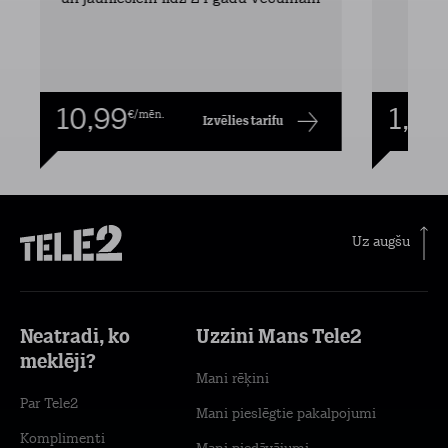
10,99
1,00
€/mēn.
Izvēlies tarifu
Uz augšu
Neatradi, ko
Uzzini Mans Tele2
meklēji?
Mani rēķini
Par Tele2
Mani pieslēgtie pakalpojumi
Komplimenti