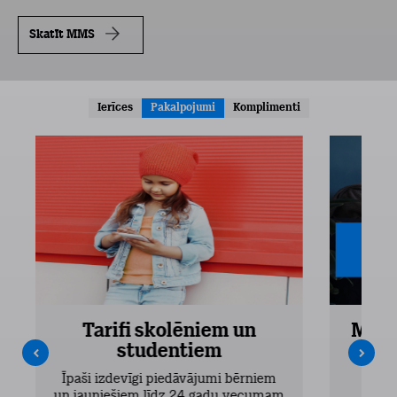
Skatīt MMS
Ierīces
Pakalpojumi
Komplimenti
Tarifi skolēniem un
Mobi
studentiem
Pieejam
Īpaši izdevīgi piedāvājumi bērniem
un jauniešiem līdz 24 gadu vecumam