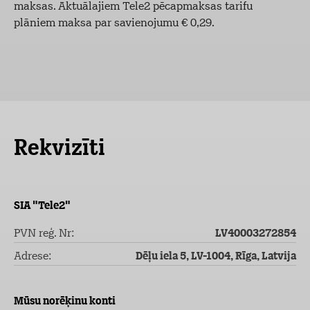
maksas. Aktuālajiem Tele2 pēcapmaksas tarifu
plāniem maksa par savienojumu € 0,29.
Rekvizīti
SIA "Tele2"
PVN reģ. Nr:
LV40003272854
Adrese:
Dēļu iela 5, LV-1004, Rīga, Latvija
Mūsu norēķinu konti