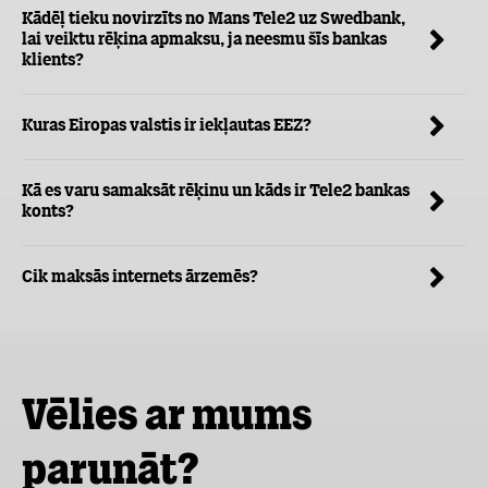
Kādēļ tieku novirzīts no Mans Tele2 uz Swedbank,
lai veiktu rēķina apmaksu, ja neesmu šīs bankas
klients?
Kuras Eiropas valstis ir iekļautas EEZ?
Kā es varu samaksāt rēķinu un kāds ir Tele2 bankas
konts?
Cik maksās internets ārzemēs?
Vēlies ar mums
parunāt?