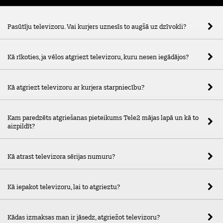
Pasūtīju televizoru. Vai kurjers uznesīs to augšā uz dzīvokli?
Kā rīkoties, ja vēlos atgriezt televizoru, kuru nesen iegādājos?
Kā atgriezt televizoru ar kurjera starpniecību?
Kam paredzēts atgriešanas pieteikums Tele2 mājas lapā un kā to
aizpildīt?
Kā atrast televizora sērijas numuru?
Kā iepakot televizoru, lai to atgrieztu?
Kādas izmaksas man ir jāsedz, atgriežot televizoru?