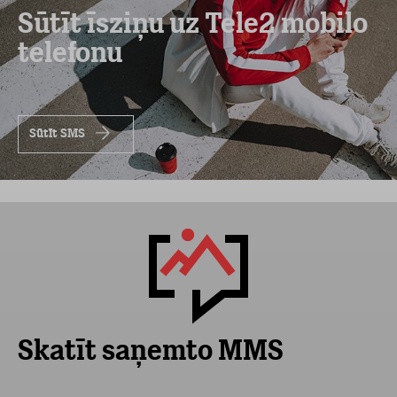
Sūtīt īsziņu uz Tele2 mobilo
telefonu
Sūtīt SMS
Skatīt saņemto MMS