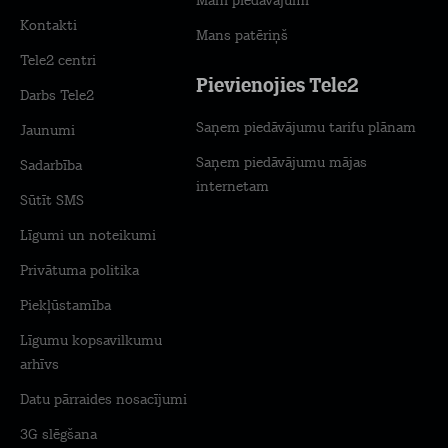
Mani piedāvājumi
Kontakti
Mans patēriņš
Tele2 centri
Pievienojies Tele2
Darbs Tele2
Saņem piedāvājumu tarifu plānam
Jaunumi
Saņem piedāvājumu mājas
Sadarbība
internetam
Sūtīt SMS
Līgumi un noteikumi
Privātuma politika
Piekļūstamība
Līgumu kopsavilkumu
arhīvs
Datu pārraides nosacījumi
3G slēgšana