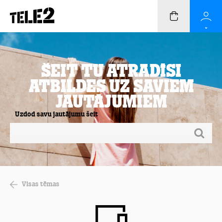
Šeit Tu atradīsi
atbildes uz saviem
jautājumiem
Uzdod savu jautājumu šeit
Visas tēmas