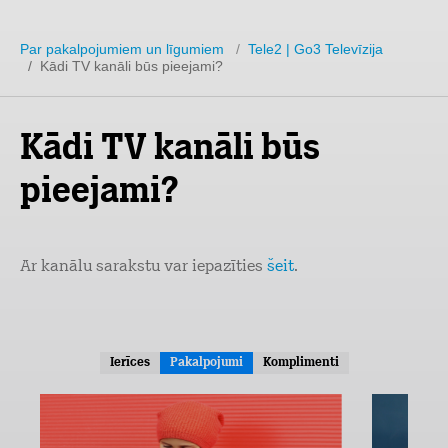
Par pakalpojumiem un līgumiem
/
Tele2 | Go3 Televīzija
/ Kādi TV kanāli būs pieejami?
Kādi TV kanāli būs
pieejami?
Ar kanālu sarakstu var iepazīties
šeit
.
Ierīces
Pakalpojumi
Komplimenti