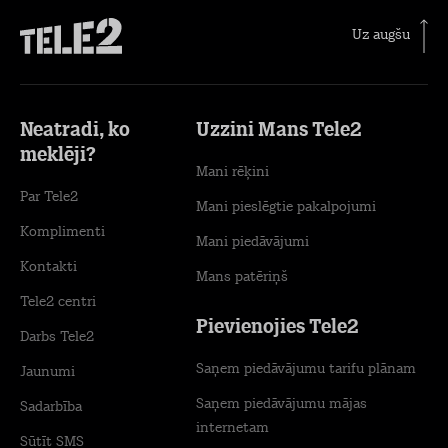
Uz augšu
Neatradi, ko
Uzzini Mans Tele2
meklēji?
Mani rēķini
Par Tele2
Mani pieslēgtie pakalpojumi
Komplimenti
Mani piedāvājumi
Kontakti
Mans patēriņš
Tele2 centri
Pievienojies Tele2
Darbs Tele2
Saņem piedāvājumu tarifu plānam
Jaunumi
Saņem piedāvājumu mājas
Sadarbība
internetam
Sūtīt SMS