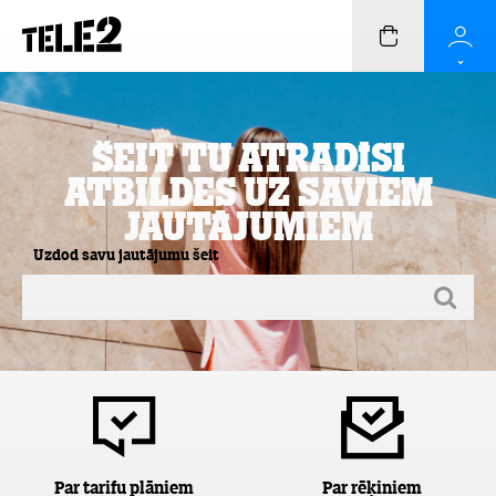
Šeit Tu atradīsi
atbildes uz saviem
jautājumiem
Uzdod savu jautājumu šeit
Par tarifu plāniem
Par rēķiniem