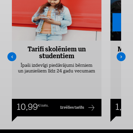
Tarifi skolēniem un
Mobi
studentiem
Pieejam
Īpaši izdevīgi piedāvājumi bērniem
un jauniešiem līdz 24 gadu vecumam
10,99
1,00
€/mēn.
Izvēlies tarifu