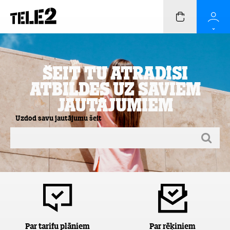
Šeit Tu atradīsi
atbildes uz saviem
jautājumiem
Uzdod savu jautājumu šeit
Par tarifu plāniem
Par rēķiniem