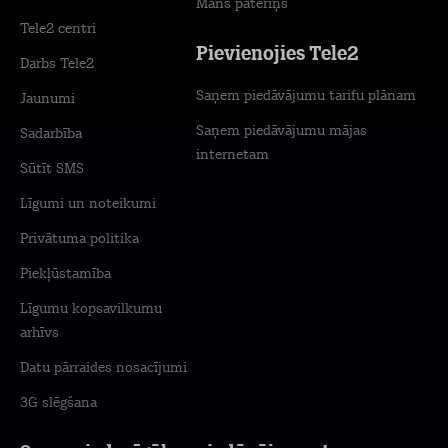
Mans patēriņš
Tele2 centri
Pievienojies Tele2
Darbs Tele2
Saņem piedāvājumu tarifu plānam
Jaunumi
Saņem piedāvājumu mājas
Sadarbība
internetam
Sūtīt SMS
Līgumi un noteikumi
Privātuma politika
Piekļūstamība
Līgumu kopsavilkumu
arhīvs
Datu pārraides nosacījumi
3G slēgšana