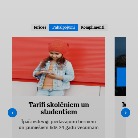
Ierīces
Pakalpojumi
Komplimenti
Tarifi skolēniem un
Mobi
studentiem
Pieejam
Īpaši izdevīgi piedāvājumi bērniem
un jauniešiem līdz 24 gadu vecumam