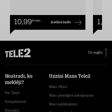
10,99
1,00
€/mēn.
Izvēlies tarifu
Uz augšu
Neatradi, ko
Uzzini Mans Tele2
meklēji?
Mani rēķini
Par Tele2
Mani pieslēgtie pakalpojumi
Komplimenti
Mani piedāvājumi
Kontakti