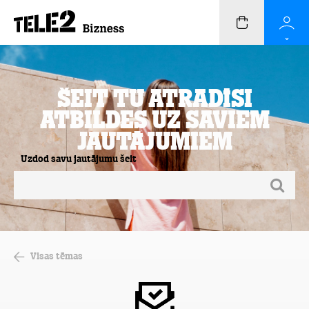
Šeit Tu atradīsi
atbildes uz saviem
jautājumiem
Uzdod savu jautājumu šeit
Visas tēmas