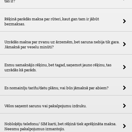
tas ir?
Rēķinā parādās maksa par rūteri, kaut gan tam ir jābūt
bezmaksas.
Uzrādās maksa par zvanu uz ārzemēm, bet saruna nebija tik gara.
Jāmaksā par veselu minūti?
Esmu samaksājis rēķinu, bet tagad, saņemot jauno rēķinu, tas
uzrādās kā parāds.
Es nomainīju tarifu/datu plānu, vai būs jāmaksā par abiem?
Vēlos saņemt sarunu vai pakalpojumu izdruku.
Nobloķēju telefonu/ SIM karti, bet rēķinā tiek aprēķināta maksa.
Neesmu pakalpojumus izmantojis.