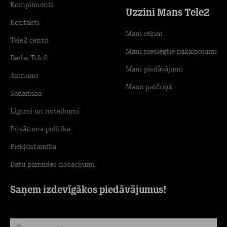
Komplimenti
Uzzini Mans Tele2
Kontakti
Mani rēķini
Tele2 centri
Mani pieslēgtie pakalpojumi
Darbs Tele2
Mani piedāvājumi
Jaunumi
Mans patēriņš
Sadarbība
Līgumi un noteikumi
Privātuma politika
Piekļūstamība
Datu pārraides nosacījumi
Saņem izdevīgākos piedāvājumus!