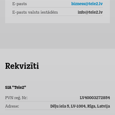
E-pasts
bizness@tele2.lv
E-pasts valsts iestādēm
info@tele2.lv
Rekvizīti
SIA "Tele2"
PVN reģ. Nr:
LV40003272854
Adrese:
Dēļu iela 5, LV-1004, Rīga, Latvija