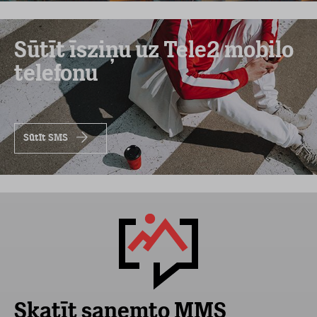
Sūtīt īsziņu uz Tele2 mobilo
telefonu
Sūtīt SMS
Skatīt saņemto MMS