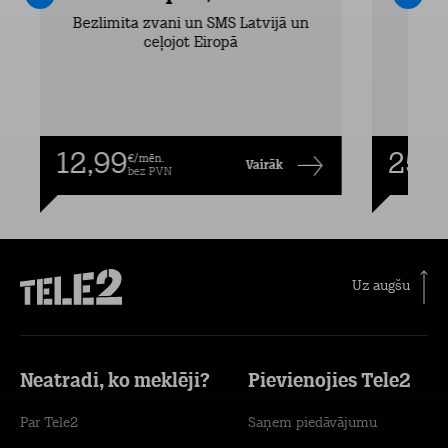
Bezlimita zvani un SMS Latvijā un
Bezli
ceļojot Eiropā
12,99
25,9
€/mēn.
Vairāk
bez PVN
Uz augšu
Neatradi, ko meklēji?
Pievienojies Tele2
Par Tele2
Saņem piedāvājumu