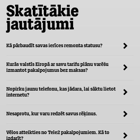
Skatītākie
jautājumi
Kā pārbaudīt savas ierīces remonta statusu?
Kurās valstīs Eiropā ar savu tarifu plānu varēšu
izmantot pakalpojumus bez maksas?
Nopirku jaunu telefonu, kas jādara, lai sāktu lietot
internetu?
Nesaprotu, kur varu redzēt savus rēķinus.
Vēlos atteikties no Tele2 pakalpojumiem. Kā to
izdarīt?