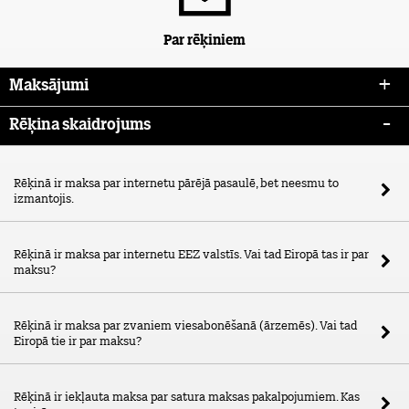
Par rēķiniem
Maksājumi
Rēķina skaidrojums
Rēķinā ir maksa par internetu pārējā pasaulē, bet neesmu to
izmantojis.
Rēķinā ir maksa par internetu EEZ valstīs. Vai tad Eiropā tas ir par
maksu?
Rēķinā ir maksa par zvaniem viesabonēšanā (ārzemēs). Vai tad
Eiropā tie ir par maksu?
Rēķinā ir iekļauta maksa par satura maksas pakalpojumiem. Kas