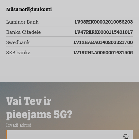
Mūsu norēķinu konti
Luminor Bank
LV98RIKO0002010056203
Banka Citadele
LV47PARX0000115401017
Swedbank
LV12HABA0140803321700
SEB banka
LV19UNLA0050001481505
Vai Tev ir
pieejams 5G?
Ievadi adresi