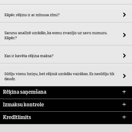
Kāpēc rēķins ir ar mīnusa zīmi?
Sarunu analīzē uzrādās, ka esmu zvanījis uz savu numuru.
Kāpēc?
Kas ir kavēta rēķina maksa?
Sūtīju vienu īsziņu, bet rēķinā uzrādās vairākas. Es nesūtīju tik
daudz.
Rēķina saņemšana
Izmaksu kontrole
Kredītlimits