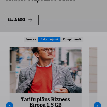
Skatīt MMS
Ierīces
Pakalpojumi
Komplimenti
Tarifu plāns Bizness
Ta
Eiropa 1,5 GB