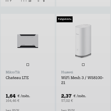
7
10
9
Palīgiekārta
MikroTik
Huawei
Chateau LTE
WiFi Mesh 3 / WS8100-
21
1,64
2,37
€ /mēn.
€ /mēn.
164,46 €
57,02 €
bez PVN
bez PVN