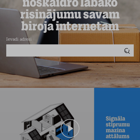
noskaidro labāko
risinājumu savam
biroja internetam
Ievadi adresi