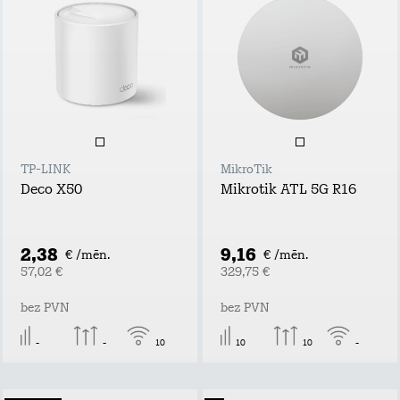
TP-LINK
MikroTik
Deco X50
Mikrotik ATL 5G R16
2,38
9,16
€ /mēn.
€ /mēn.
57,02 €
329,75 €
bez PVN
bez PVN
-
-
10
10
10
-