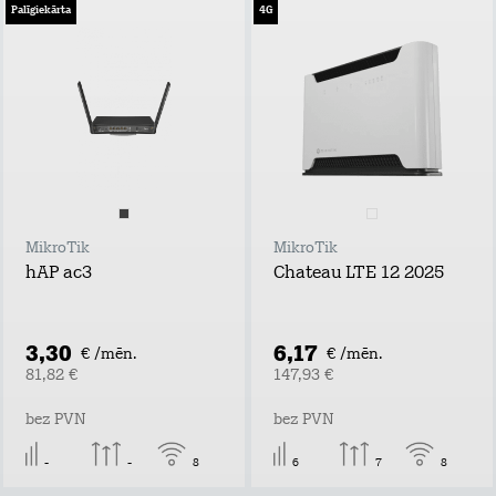
Palīgiekārta
4G
MikroTik
MikroTik
hAP ac3
Chateau LTE 12 2025
3,30
6,17
€ /mēn.
€ /mēn.
81,82 €
147,93 €
bez PVN
bez PVN
-
-
8
6
7
8