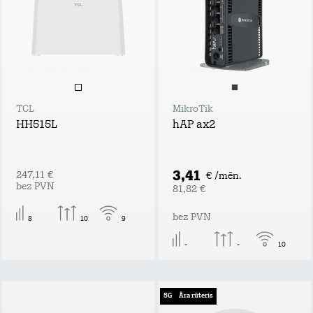
TCL
MikroTik
HH515L
hAP ax2
3,41
247,11 €
€ /mēn.
bez PVN
81,82 €
bez PVN
8
10
9
-
-
10
5G
Āra rūteris