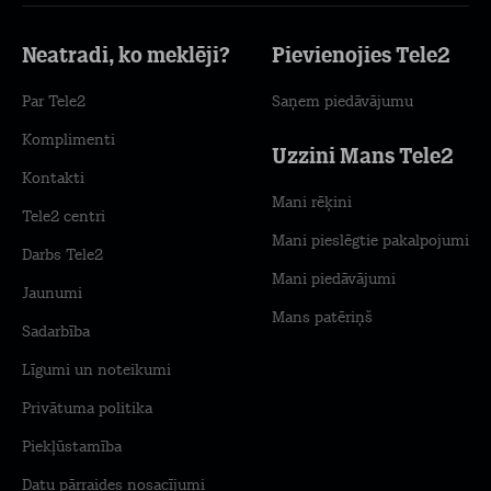
Neatradi, ko meklēji?
Pievienojies Tele2
Par Tele2
Saņem piedāvājumu
Komplimenti
Uzzini Mans Tele2
Kontakti
Mani rēķini
Tele2 centri
Mani pieslēgtie pakalpojumi
Darbs Tele2
Mani piedāvājumi
Jaunumi
Mans patēriņš
Sadarbība
Līgumi un noteikumi
Privātuma politika
Piekļūstamība
Datu pārraides nosacījumi