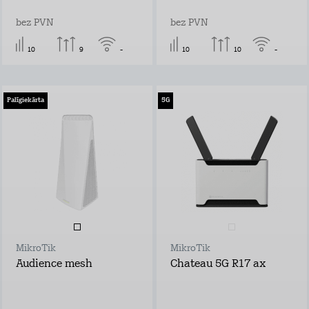
bez PVN
bez PVN
10
9
-
10
10
-
Palīgiekārta
5G
MikroTik
MikroTik
Audience mesh
Chateau 5G R17 ax