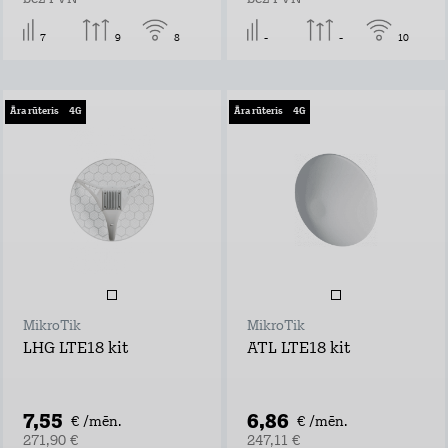
7
9
8
-
-
10
Āra rūteris
4G
Āra rūteris
4G
MikroTik
MikroTik
LHG LTE18 kit
ATL LTE18 kit
7,55
6,86
€ /mēn.
€ /mēn.
271,90 €
247,11 €