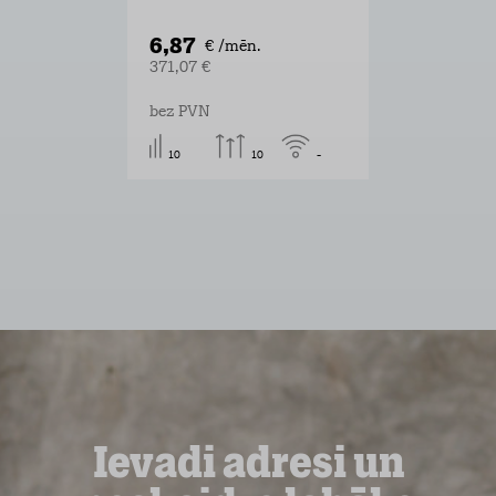
6,87
€ /mēn.
371,07 €
bez PVN
10
10
-
Ievadi adresi un