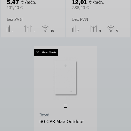
5,47
12,01
€ /mēn.
€ /mēn.
131,40 €
288,43 €
bez PVN
bez PVN
-
-
10
7
9
9
5G
Āra rūteris
Brovi
5G CPE Max Outdoor