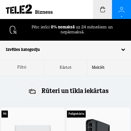
Pērc ierīci
0% nomaksā
uz 24 mēnešiem un
nepārmaksā.
Izvēlies kategoriju
Filtri
Kārtot
Rūteri un tīkla iekārtas
5G
Palīgiekārta