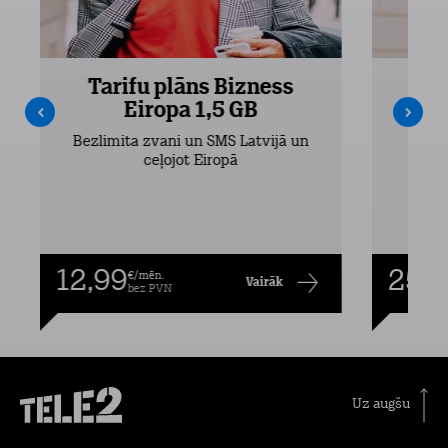
Tarifu plāns Bizness
Ta
Eiropa 1,5 GB
Bezlimita zvani un SMS Latvijā un
Bezli
ceļojot Eiropā
12,99
25,9
€/mēn.
Vairāk
bez PVN
Uz augšu