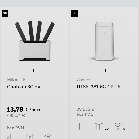
5G
5G
MikroTik
Zowee
Chateau 5G ax
H155-381 5G CPE 5
13,75
354,55 €
€ /mēn.
bez PVN
495,04 €
bez PVN
7
10
9