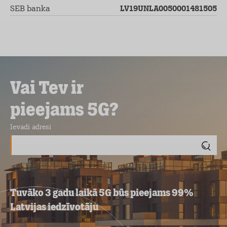
SEB banka
LV19UNLA0050001481505
Vai Tev ir
pieejams 5G?
Ievadi adresi
Tuvāko 3 gadu laikā 5G būs pieejams 99%
Latvijas iedzīvotāju