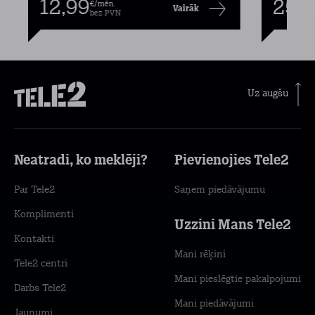
12,99
25,9
€/mēn.
Vairāk
bez PVN
Uz augšu
Neatradi, ko meklēji?
Pievienojies Tele2
Par Tele2
Saņem piedāvājumu
Komplimenti
Uzzini Mans Tele2
Kontakti
Mani rēķini
Tele2 centri
Mani pieslēgtie pakalpojumi
Darbs Tele2
Mani piedāvājumi
Jaunumi