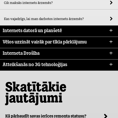
Cik maksās internets ārzemēs?
Kas vajadzīgs, lai man darbotos internets ārzemēs?
Internets datorā un planšetē
Vēlos uzzināt vairāk par tīkla pārklājumu
Interneta Drošība
Atteikšanās no 3G tehnoloģijas
Skatītākie
jautājumi
Kā pārbaudīt savas ierīces remonta statusu?