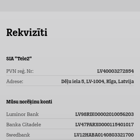
Rekvizīti
SIA "Tele2"
PVN reģ. Nr:
LV40003272854
Adrese:
Dēļu iela 5, LV-1004, Rīga, Latvija
Mūsu norēķinu konti
Luminor Bank
LV98RIKO0002010056203
Banka Citadele
LV47PARX0000115401017
Swedbank
LV12HABA0140803321700