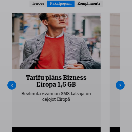
Ierīces
Pakalpojumi
Komplimenti
Tarifu plāns Bizness
Ta
Eiropa 1,5 GB
Bezlimita zvani un SMS Latvijā un
Bezli
ceļojot Eiropā