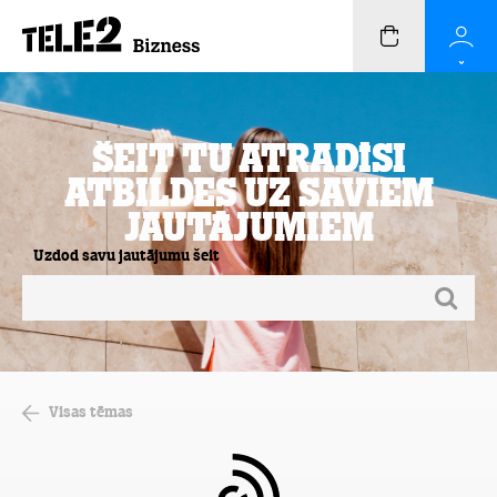
Šeit Tu atradīsi
atbildes uz saviem
jautājumiem
Uzdod savu jautājumu šeit
Visas tēmas