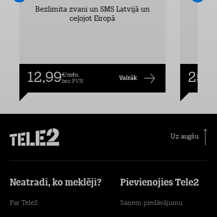
Bezlimita zvani un SMS Latvijā un
Bezli
ceļojot Eiropā
12,99
25,9
€/mēn.
Vairāk
bez PVN
Uz augšu
Neatradi, ko meklēji?
Pievienojies Tele2
Par Tele2
Saņem piedāvājumu