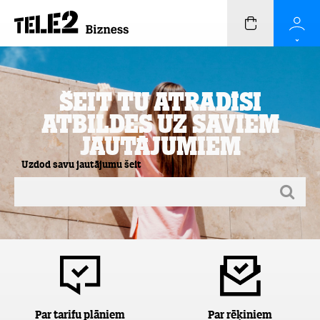
Šeit Tu atradīsi
atbildes uz saviem
jautājumiem
Uzdod savu jautājumu šeit
Par tarifu plāniem
Par rēķiniem