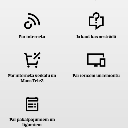
Par internetu
Ja kaut kas nestrādā
Par interneta veikalu un
Par ierīcēm un remontu
Mans Tele2
Par pakalpojumiem un
līgumiem