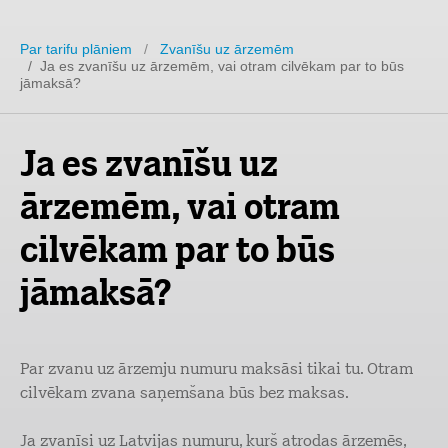
Par tarifu plāniem
/
Zvanīšu uz ārzemēm
/ Ja es zvanīšu uz ārzemēm, vai otram cilvēkam par to būs
jāmaksā?
Ja es zvanīšu uz
ārzemēm, vai otram
cilvēkam par to būs
jāmaksā?
Par zvanu uz ārzemju numuru maksāsi tikai tu. Otram
cilvēkam zvana saņemšana būs bez maksas.
Ja zvanīsi uz Latvijas numuru, kurš atrodas ārzemēs,