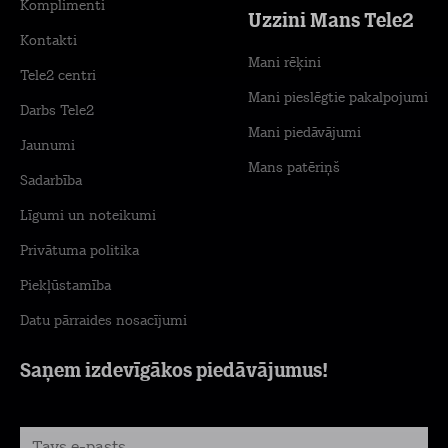
Komplimenti
Uzzini Mans Tele2
Kontakti
Mani rēķini
Tele2 centri
Mani pieslēgtie pakalpojumi
Darbs Tele2
Mani piedāvājumi
Jaunumi
Mans patēriņš
Sadarbība
Līgumi un noteikumi
Privātuma politika
Piekļūstamība
Datu pārraides nosacījumi
Saņem izdevīgākos piedāvājumus!