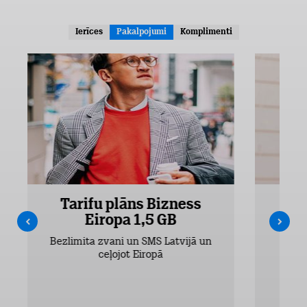
Ierīces
Pakalpojumi
Komplimenti
Tarifu plāns Bizness
Ta
Eiropa 1,5 GB
Bezlimita zvani un SMS Latvijā un
Bezli
ceļojot Eiropā