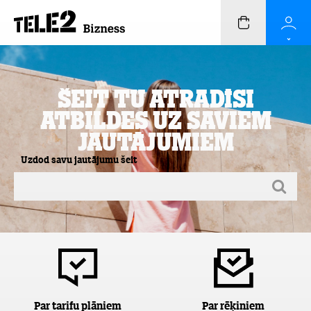
Šeit Tu atradīsi
atbildes uz saviem
jautājumiem
Uzdod savu jautājumu šeit
Par tarifu plāniem
Par rēķiniem