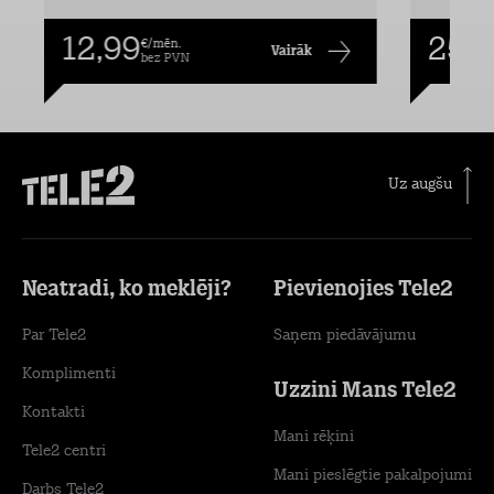
12,99
25,9
€/mēn.
Vairāk
bez PVN
Uz augšu
Neatradi, ko meklēji?
Pievienojies Tele2
Par Tele2
Saņem piedāvājumu
Komplimenti
Uzzini Mans Tele2
Kontakti
Mani rēķini
Tele2 centri
Mani pieslēgtie pakalpojumi
Darbs Tele2