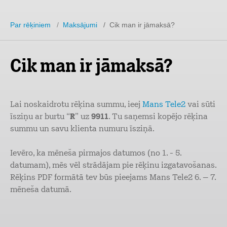
Par rēķiniem
/
Maksājumi
/ Cik man ir jāmaksā?
Cik man ir jāmaksā?
Lai noskaidrotu rēķina summu, ieej
Mans Tele2
vai sūti
īsziņu ar burtu “
R
” uz
9911
. Tu saņemsi kopējo rēķina
summu un savu klienta numuru īsziņā.
Ievēro, ka mēneša pirmajos datumos (no 1. - 5.
datumam), mēs vēl strādājam pie rēķinu izgatavošanas.
Rēķins PDF formātā tev būs pieejams Mans Tele2 6. – 7.
mēneša datumā.