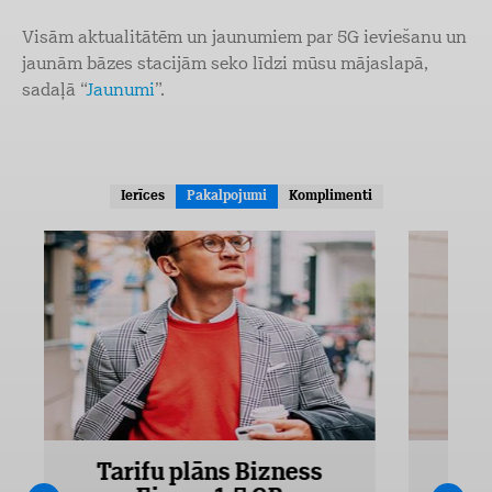
Visām aktualitātēm un jaunumiem par 5G ieviešanu un
jaunām bāzes stacijām seko līdzi mūsu mājaslapā,
sadaļā “
Jaunumi
”.
Ierīces
Pakalpojumi
Komplimenti
Tarifu plāns Bizness
Ta