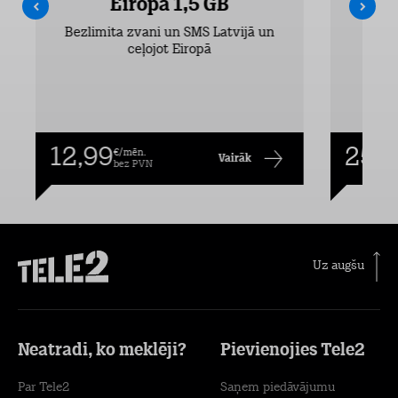
Eiropa 1,5 GB
Bezlimita zvani un SMS Latvijā un
Bezli
ceļojot Eiropā
12,99
25,9
€/mēn.
Vairāk
bez PVN
Uz augšu
Neatradi, ko meklēji?
Pievienojies Tele2
Par Tele2
Saņem piedāvājumu