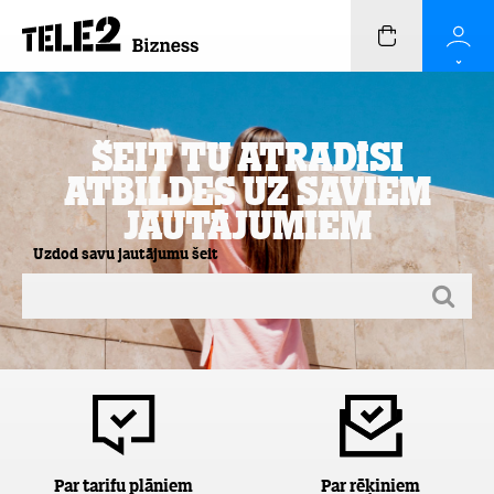
Šeit Tu atradīsi
atbildes uz saviem
jautājumiem
Uzdod savu jautājumu šeit
Par tarifu plāniem
Par rēķiniem