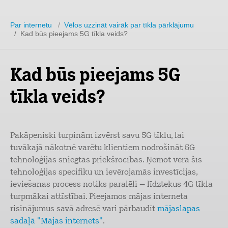
Par internetu
/
Vēlos uzzināt vairāk par tīkla pārklājumu
/ Kad būs pieejams 5G tīkla veids?
Kad būs pieejams 5G
tīkla veids?
Pakāpeniski turpinām izvērst savu 5G tīklu, lai
tuvākajā nākotnē varētu klientiem nodrošināt 5G
tehnoloģijas sniegtās priekšrocības. Ņemot vērā šīs
tehnoloģijas specifiku un ievērojamās investīcijas,
ieviešanas process notiks paralēli – līdztekus 4G tīkla
turpmākai attīstībai. Pieejamos mājas interneta
risinājumus savā adresē vari pārbaudīt
mājaslapas
sadaļā "Mājas internets"
.