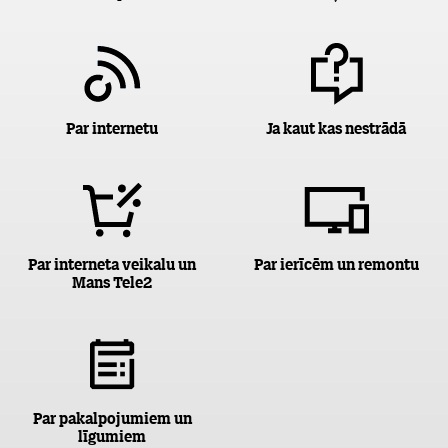
Par internetu
Ja kaut kas nestrādā
Par interneta veikalu un
Par ierīcēm un remontu
Mans Tele2
Par pakalpojumiem un
līgumiem