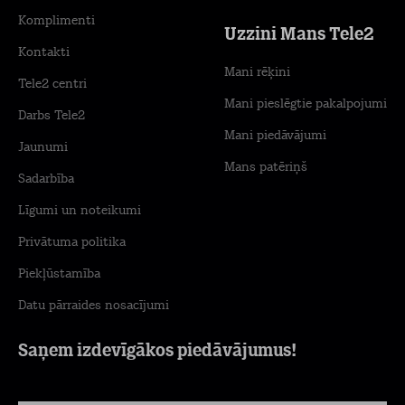
Komplimenti
Uzzini Mans Tele2
Kontakti
Mani rēķini
Tele2 centri
Mani pieslēgtie pakalpojumi
Darbs Tele2
Mani piedāvājumi
Jaunumi
Mans patēriņš
Sadarbība
Līgumi un noteikumi
Privātuma politika
Piekļūstamība
Datu pārraides nosacījumi
Saņem izdevīgākos piedāvājumus!