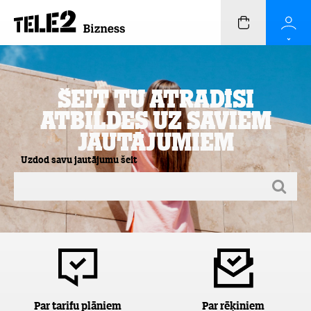
Šeit Tu atradīsi
atbildes uz saviem
jautājumiem
Uzdod savu jautājumu šeit
Par tarifu plāniem
Par rēķiniem