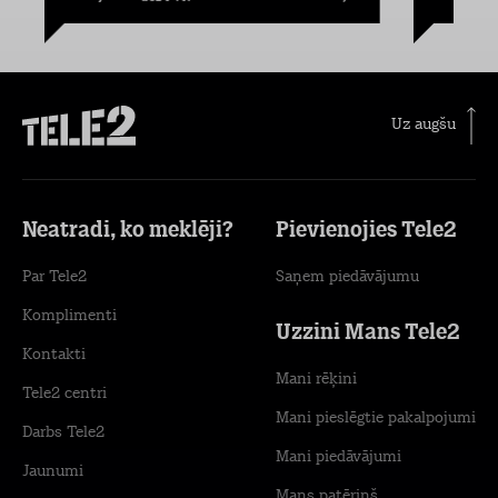
Uz augšu
Neatradi, ko meklēji?
Pievienojies Tele2
Par Tele2
Saņem piedāvājumu
Komplimenti
Uzzini Mans Tele2
Kontakti
Mani rēķini
Tele2 centri
Mani pieslēgtie pakalpojumi
Darbs Tele2
Mani piedāvājumi
Jaunumi
Mans patēriņš