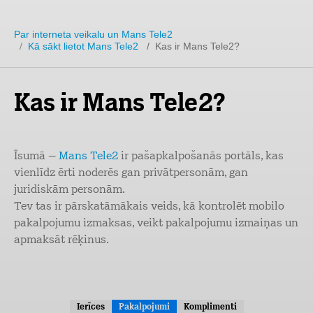
Par interneta veikalu un Mans Tele2
/
Kā sākt lietot Mans Tele2
/ Kas ir Mans Tele2?
Kas ir Mans Tele2?
Īsumā –
Mans Tele2
ir pašapkalpošanās portāls, kas
vienlīdz ērti noderēs gan privātpersonām, gan
juridiskām personām.
Tev tas ir pārskatāmākais veids, kā kontrolēt mobilo
pakalpojumu izmaksas, veikt pakalpojumu izmaiņas un
apmaksāt rēķinus.
Ierīces
Pakalpojumi
Komplimenti