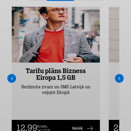
Tarifu plāns Bizness
Ta
Eiropa 1,5 GB
Bezlimita zvani un SMS Latvijā un
Bezli
ceļojot Eiropā
12,99
25,9
€/mēn.
Vairāk
bez PVN