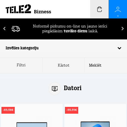
Noformē pirkumu on-line un jauno ierīci
piegādāsim
tuvāko dienu
laikā.
Izvēlies kategoriju
Filtri
Kārtot
Datori
-69,58€
-55,59€