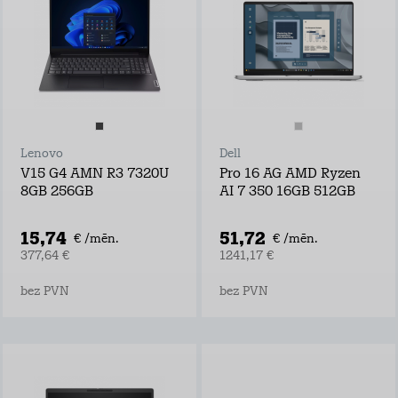
Lenovo
Dell
V15 G4 AMN R3 7320U
Pro 16 AG AMD Ryzen
8GB 256GB
AI 7 350 16GB 512GB
15,74
51,72
€ /mēn.
€ /mēn.
377,64 €
1241,17 €
bez PVN
bez PVN