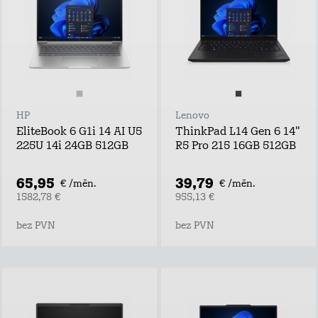
HP
Lenovo
EliteBook 6 G1i 14 AI U5
ThinkPad L14 Gen 6 14"
225U 14i 24GB 512GB
R5 Pro 215 16GB 512GB
65,95
39,79
€ /mēn.
€ /mēn.
1582,78 €
955,13 €
bez PVN
bez PVN