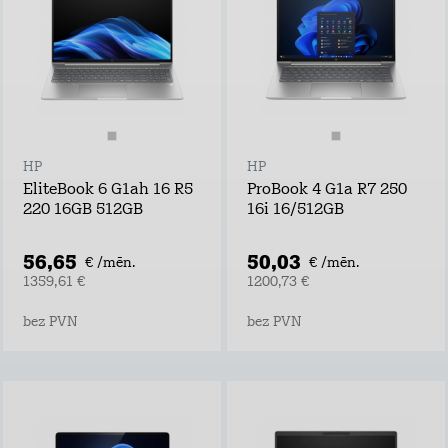
HP
HP
EliteBook 6 G1ah 16 R5
ProBook 4 G1a R7 250
220 16GB 512GB
16i 16/512GB
56,65
50,03
€ /mēn.
€ /mēn.
1359,61 €
1200,73 €
bez PVN
bez PVN