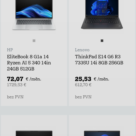
HP
Lenovo
EliteBook 8 G1a 14
ThinkPad E14 G6 R3
Ryzen AI 5 340 14in
7335U 14i 8GB 256GB
24GB 512GB
72,07
25,53
€ /mēn.
€ /mēn.
1729,53 €
612,70 €
bez PVN
bez PVN