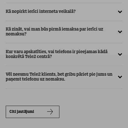
Kā nopirkt ierīci interneta veikalā?
Kā
ma
Kā zināt, vai man būs pirmā iemaksa par ierīci uz
nomaksu?
Kur varu apskatīties, vai telefons ir pieejamas kādā
konkrētā Tele2 centrā?
Vēl neesmu Tele2 klients, bet gribu pāriet pie jums un
paņemt telefonu uz nomaksu.
Citi jautājumi