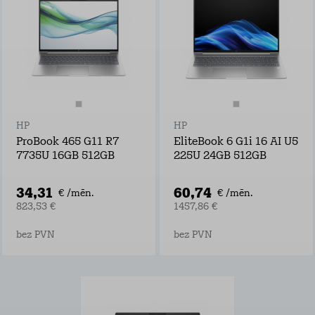
HP
HP
ProBook 465 G11 R7
EliteBook 6 G1i 16 AI U5
7735U 16GB 512GB
225U 24GB 512GB
34,31
60,74
€ /mēn.
€ /mēn.
823,53 €
1457,86 €
bez PVN
bez PVN