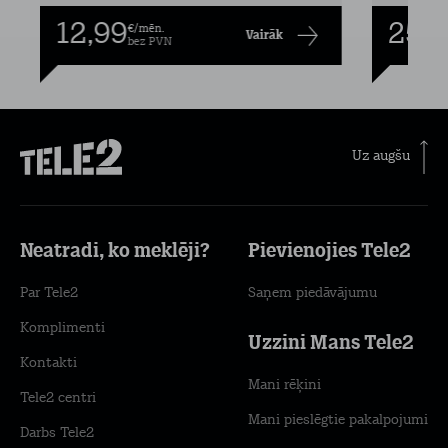
12,99
25,9
€/mēn.
Vairāk
bez PVN
Uz augšu
Neatradi, ko meklēji?
Pievienojies Tele2
Par Tele2
Saņem piedāvājumu
Komplimenti
Uzzini Mans Tele2
Kontakti
Mani rēķini
Tele2 centri
Mani pieslēgtie pakalpojumi
Darbs Tele2