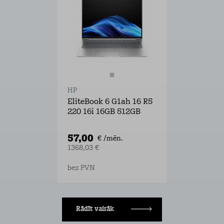
HP
EliteBook 6 G1ah 16 R5
220 16i 16GB 512GB
57,00
€ /mēn.
1368,03 €
bez PVN
Rādīt vairāk