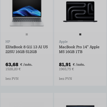
HP
Apple
EliteBook 8 G1i 13 AI U5
MacBook Pro 14" Apple
225U 16GB 512GB
M5 16GB 1TB
63,68
81,91
€ /mēn.
€ /mēn.
1528,20 €
1965,75 €
bez PVN
bez PVN