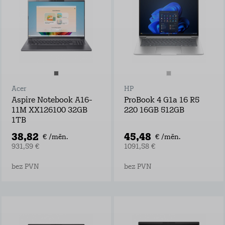
Acer
HP
Aspire Notebook A16-
ProBook 4 G1a 16 R5
11M XX126100 32GB
220 16GB 512GB
1TB
38,82
45,48
€ /mēn.
€ /mēn.
931,59 €
1091,58 €
bez PVN
bez PVN