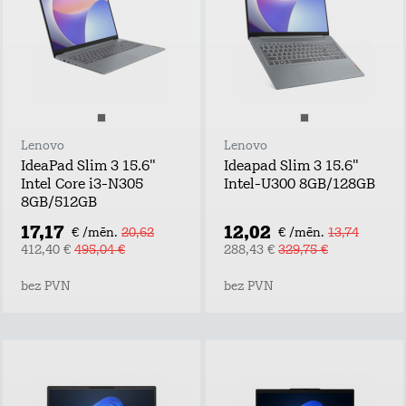
Lenovo
Lenovo
IdeaPad Slim 3 15.6"
Ideapad Slim 3 15.6"
Intel Core i3-N305
Intel-U300 8GB/128GB
8GB/512GB
17,17
12,02
€ /mēn.
20,62
€ /mēn.
13,74
412,40 €
495,04 €
288,43 €
329,75 €
bez PVN
bez PVN