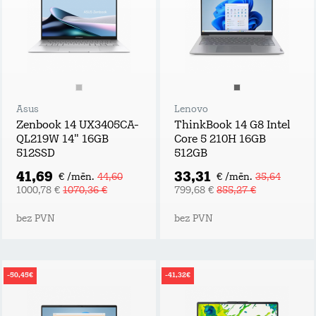
Asus
Lenovo
Zenbook 14 UX3405CA-
ThinkBook 14 G8 Intel
QL219W 14" 16GB
Core 5 210H 16GB
512SSD
512GB
41,69
33,31
€ /mēn.
44,60
€ /mēn.
35,64
1000,78 €
1070,36 €
799,68 €
855,27 €
bez PVN
bez PVN
-50,45€
-41,32€