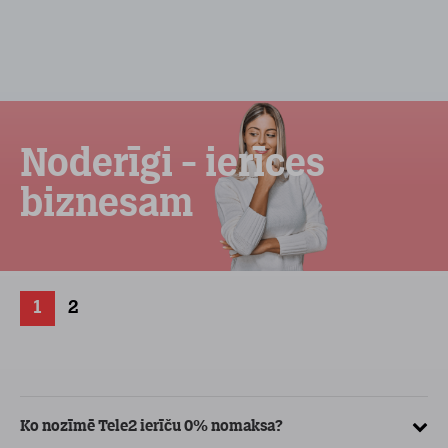
Noderīgi - ierīces
biznesam
1
2
Ko nozīmē Tele2 ierīču 0% nomaksa?
Kā
ve