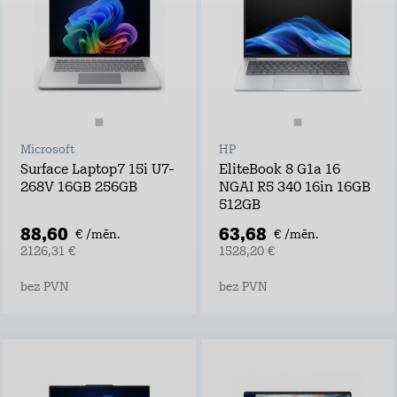
Microsoft
HP
Surface Laptop7 15i U7-
EliteBook 8 G1a 16
268V 16GB 256GB
NGAI R5 340 16in 16GB
512GB
88,60
63,68
€ /mēn.
€ /mēn.
2126,31 €
1528,20 €
bez PVN
bez PVN