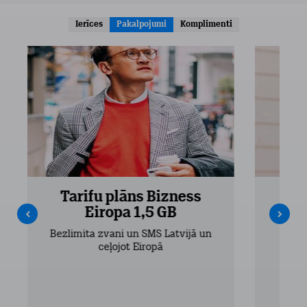
Ierīces
Pakalpojumi
Komplimenti
Tarifu plāns Bizness
Ta
Eiropa 1,5 GB
Bezlimita zvani un SMS Latvijā un
Bezli
ceļojot Eiropā