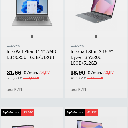
Lenovo
Lenovo
IdeaPad Flex 5 14" AMD
Ideapad Slim 3 15.6"
R5 5625U 16GB/512GB
Ryzen 3 7320U
16GB/512GB
21,65
18,90
€ /mēn.
24,07
€ /mēn.
20,97
519,83 €
577,69 €
453,72 €
503,31 €
bez PVN
bez PVN
Izpārdošana!
-82,64€
Izpārdošana!
-41,32€