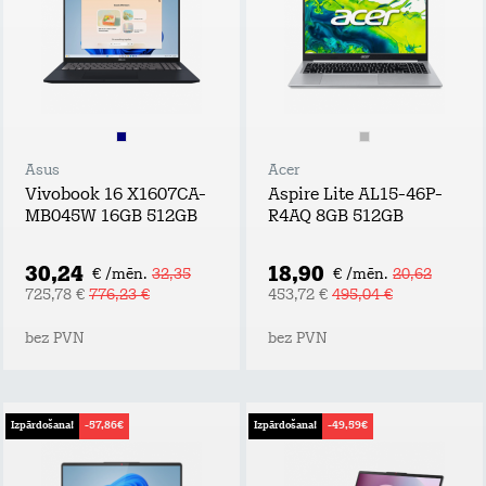
Asus
Acer
Vivobook 16 X1607CA-
Aspire Lite AL15-46P-
MB045W 16GB 512GB
R4AQ 8GB 512GB
30,24
18,90
€ /mēn.
32,35
€ /mēn.
20,62
725,78 €
776,23 €
453,72 €
495,04 €
bez PVN
bez PVN
Izpārdošana!
-57,86€
Izpārdošana!
-49,59€