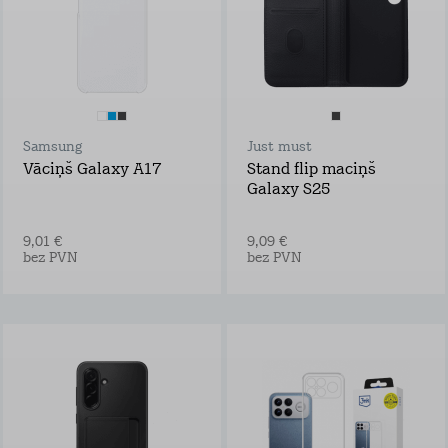
Samsung
Just must
Vāciņš Galaxy A17
Stand flip maciņš
Galaxy S25
9,01 €
9,09 €
bez PVN
bez PVN