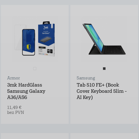
Armor
Samsung
3mk HardGlass
Tab S10 FE+ (Book
Samsung Galaxy
Cover Keyboard Slim -
A36/A56
AI Key)
11,49 €
bez PVN