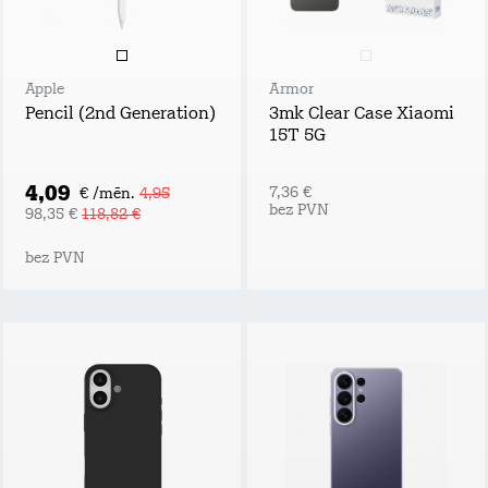
Apple
Armor
Pencil (2nd Generation)
3mk Clear Case Xiaomi
15T 5G
4,09
7,36 €
€ /mēn.
4,95
bez PVN
98,35 €
118,82 €
bez PVN