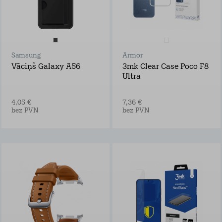
Samsung
Armor
Vāciņš Galaxy A56
3mk Clear Case Poco F8
Ultra
4,05 €
7,36 €
bez PVN
bez PVN