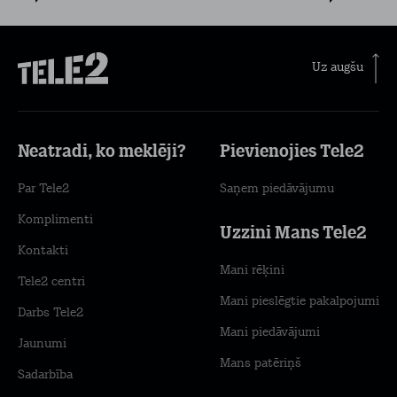
Uz augšu
Neatradi, ko meklēji?
Pievienojies Tele2
Par Tele2
Saņem piedāvājumu
Komplimenti
Uzzini Mans Tele2
Kontakti
Mani rēķini
Tele2 centri
Mani pieslēgtie pakalpojumi
Darbs Tele2
Mani piedāvājumi
Jaunumi
Mans patēriņš
Sadarbība