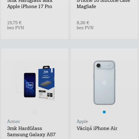
3mk Hardglass Max
iPhone 16 Silicone case
Apple iPhone 17 Pro
MagSafe
19,75 €
8,26 €
bez PVN
bez PVN
Armor
Apple
3mk HardGlass
Vāciņš iPhone Air
Samsung Galaxy A57