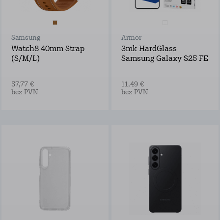
Samsung
Armor
Watch8 40mm Strap
3mk HardGlass
(S/M/L)
Samsung Galaxy S25 FE
57,77 €
11,49 €
bez PVN
bez PVN