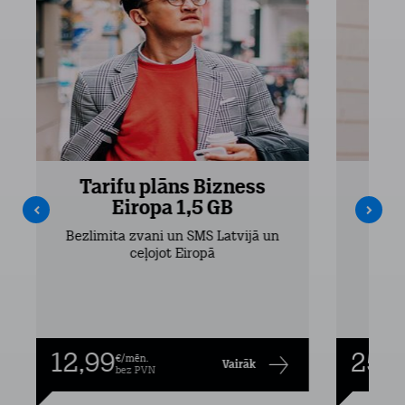
Tarifu plāns Bizness
Ta
Eiropa 1,5 GB
Bezlimita zvani un SMS Latvijā un
Bezli
ceļojot Eiropā
12,99
25,9
€/mēn.
Vairāk
bez PVN