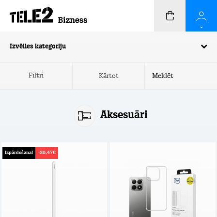
Izvēlies kategoriju
Filtri
Kārtot
Aksesuāri
Izpārdošana!
-20,47€