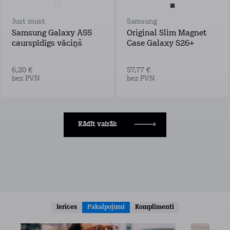
Just must
Samsung
Samsung Galaxy A55
Original Slim Magnet
caurspīdīgs vāciņš
Case Galaxy S26+
6,20 €
57,77 €
bez PVN
bez PVN
Rādīt vairāk
Ierīces
Pakalpojumi
Komplimenti