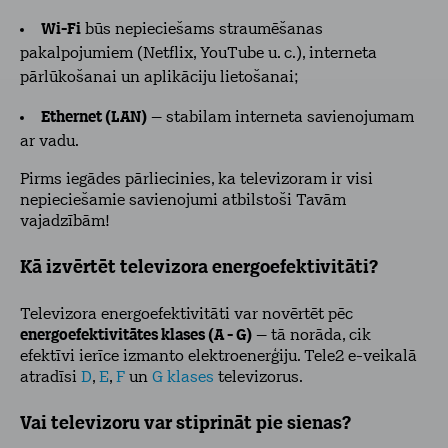
Wi-Fi
būs nepieciešams straumēšanas
pakalpojumiem (Netflix, YouTube u. c.), interneta
pārlūkošanai un aplikāciju lietošanai;
Ethernet (LAN)
– stabilam interneta savienojumam
ar vadu.
Pirms iegādes pārliecinies, ka televizoram ir visi
nepieciešamie savienojumi atbilstoši Tavām
vajadzībām!
Kā izvērtēt televizora energoefektivitāti?
Televizora energoefektivitāti var novērtēt pēc
energoefektivitātes klases (A - G)
– tā norāda, cik
efektīvi ierīce izmanto elektroenerģiju. Tele2 e-veikalā
atradīsi
D
,
E
,
F
un
G klases
televizorus.
Vai televizoru var stiprināt pie sienas?