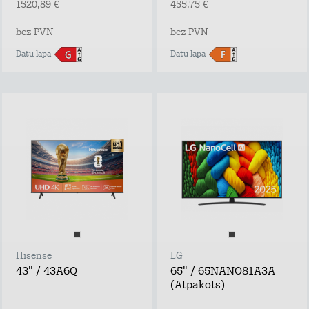
1520,89 €
455,75 €
bez PVN
bez PVN
Datu lapa
Datu lapa
Hisense
LG
43" / 43A6Q
65" / 65NANO81A3A
(Atpakots)