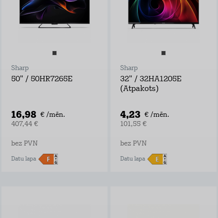
Sharp
Sharp
50" / 50HR7265E
32" / 32HA1205E
(Atpakots)
16,98
4,23
€ /mēn.
€ /mēn.
407,44 €
101,55 €
bez PVN
bez PVN
Datu lapa
Datu lapa