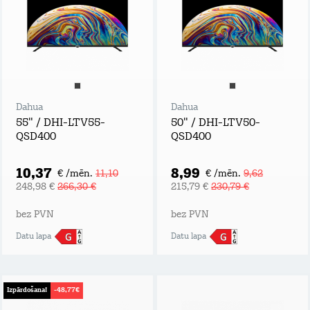
Dahua
Dahua
55" / DHI-LTV55-
50" / DHI-LTV50-
QSD400
QSD400
10,37
8,99
€ /mēn.
11,10
€ /mēn.
9,62
248,98 €
266,30 €
215,79 €
230,79 €
bez PVN
bez PVN
Datu lapa
Datu lapa
Izpārdošana!
-48,77€