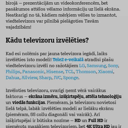
birojā – prezentācijām un videokonferencēm, bet
pasākumos attēlos vēlamo informāciju uz lielā ekrāna.
Neatkarīgi no tā, kādiem mērķiem vēlies to izmantot,
viedtelevizors var pilnībā pielāgoties Tavām
vajadzībām!
Kādu televizoru izvēlēties?
Kad esi nolēmis par jauna
televizora iegādi, laiks
izvēlēties īsto modeli!
Tele2 e-veikalā
atradīsi plašu
viedtelevizoru izvēli no ražotājiem
LG
,
Samsung
,
Sony
,
Philips
,
Panasonic
,
Hisense
,
TCL
,
Thomson
,
Xiaomi
,
Dahua
,
Allview
,
Sharp
,
JVC
,
Sponge
.
Izvēloties televizoru, svarīgi ņemt vērā vairākus
faktorus –
ekrāna izmēru, izšķirtspēju, attēla tehnoloģiju
un
viedās funkcijas
. Piemēram, ja televizoru novietosi
lielā telpā, labāk izvēlēties modeli ar lielāku ekrānu
(piemēram, 55 collu diagonāli vai vairāk). Arī
izšķirtspējai ir būtiska nozīme –
HD
un
Full HD
ir
piemērots mazākiem televizoriem, bet
4K Ultra HD
jau ir