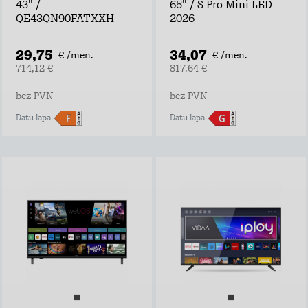
43" /
65" / S Pro Mini LED
QE43QN90FATXXH
2026
29,75
34,07
€ /mēn.
€ /mēn.
714,12 €
817,64 €
bez PVN
bez PVN
Datu lapa
Datu lapa