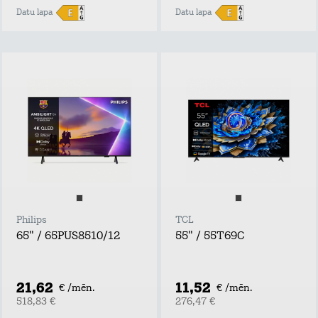
Datu lapa
Datu lapa
Philips
TCL
65" / 65PUS8510/12
55" / 55T69C
21,62
11,52
€ /mēn.
€ /mēn.
518,83 €
276,47 €