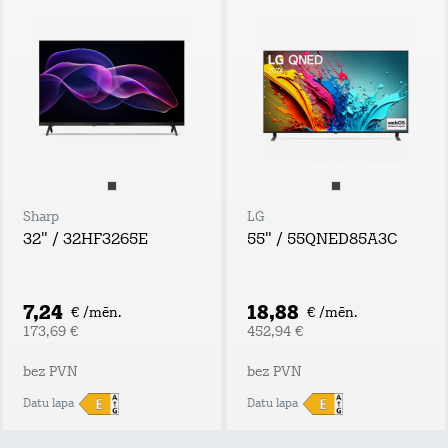
Sharp
LG
32" / 32HF3265E
55" / 55QNED85A3C
7,24
18,88
€ /mēn.
€ /mēn.
173,69 €
452,94 €
bez PVN
bez PVN
Datu lapa
Datu lapa