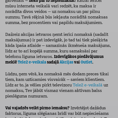
galvenais –
neko par to nepiemaksāt!
Katrai ierīcei
mūsu interneta veikalā vari redzēt, ka maksa ir
norādīta divos veidos – uz nomaksu un par pilnu
summu. Tavā rēķinā būs iekļauta norādītā nomaksas
summa, bez procentiem vai papildu maksājumiem.
Dažreiz akcijas ietvaros ņemt ierīci nomaksā (sadalīt
maksājumus) ir pat izdevīgāk, jo tad tai tiek piešķirta
kāda īpaša atlaide – samazinās ikmēneša maksājums,
līdz ar to arī kopējā summa, kuru samaksāsi par
telefonu līguma ietvaros.
Izdevīgākos piedāvājumus
meklē
Tele2 e-veikala
sadaļā
Akcijas
vai
Outlet
.
Lūdzu, ņem vērā, ka nomaksā mēs dodam preces tikai
tiem, kam uzticamies visvairāk – saviem klientiem.
Līdz ar to, ja vēlies pirkt televizoru
Tele2 e-veikalā
uz
nomaksu, Tev jābūt vismaz vienam aktīvam balss
pieslēguma numuram.
Vai vajadzēs veikt pirmo iemaksu?
Izvērtējot dažādus
faktorus, līguma slēgšanas brīdī var būt nepieciešams