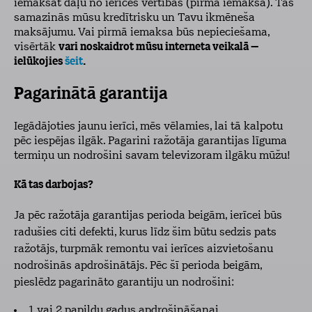
iemaksāt daļu no ierīces vērtības (pirmā iemaksa). Tas
samazinās mūsu kredītrisku un Tavu ikmēneša
maksājumu. Vai pirmā iemaksa būs nepieciešama,
visērtāk
vari noskaidrot mūsu interneta veikalā –
ielūkojies
šeit
.
Pagarinātā garantija
Iegādājoties jaunu ierīci, mēs vēlamies, lai tā kalpotu
pēc iespējas ilgāk. Pagarini ražotāja garantijas līguma
termiņu un nodrošini savam televizoram ilgāku mūžu!
Kā tas darbojas?
Ja pēc ražotāja garantijas perioda beigām, ierīcei būs
radušies citi defekti, kurus līdz šim būtu sedzis pats
ražotājs, turpmāk remontu vai ierīces aizvietošanu
nodrošinās apdrošinātājs. Pēc šī perioda beigām,
pieslēdz pagarināto garantiju un nodrošini:
1 vai 2 papildu gadus apdrošināšanai