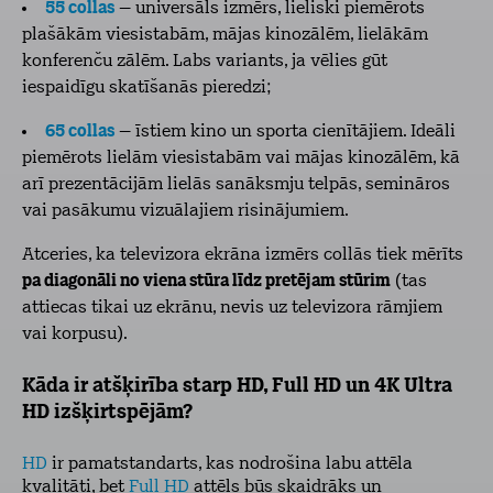
55 collas
– universāls izmērs, lieliski piemērots
plašākām viesistabām, mājas kinozālēm, lielākām
konferenču zālēm. Labs variants, ja vēlies gūt
iespaidīgu skatīšanās pieredzi;
65 collas
– īstiem kino un sporta cienītājiem. Ideāli
piemērots lielām viesistabām vai mājas kinozālēm, kā
arī prezentācijām lielās sanāksmju telpās, semināros
vai pasākumu vizuālajiem risinājumiem.
Atceries, ka televizora ekrāna izmērs collās tiek mērīts
pa diagonāli no viena stūra līdz pretējam stūrim
(tas
attiecas tikai uz ekrānu, nevis uz televizora rāmjiem
vai korpusu).
Kāda ir atšķirība starp HD, Full HD un 4K Ultra
HD izšķirtspējām?
HD
ir pamatstandarts, kas nodrošina labu attēla
kvalitāti, bet
Full HD
attēls būs skaidrāks un