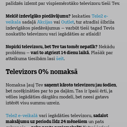
palīdzēs izlemt par vispiemērotāko televizoru tieši Tev.
Meklē izdevīgāko piedāvājumu?
Ieskaties
Tele2 e-
veikala
sadaļā
Akcijas
vai
Outlet
, tur atradīsi šībrīža
izdevīgākos piedāvājumus – varbūt tieši tagad Tevis
noskatīto televizoru vari iegādāties ar atlaidi!
Nopirki televizoru, bet Tev tas tomēr nepatīk?
Nekādu
problēmu –
vari to atgriezt 14 dienu laikā.
Plašāk par
atteikuma tiesībām lasi
šeit
.
Televizors 0% nomaksā
Nomaksa ļauj Tev
saņemt kāroto televizoru jau šodien
,
bet norēķināties par to pa daļām. Tas ir īpaši ērti, ja
vēlies iegādāties dārgāku modeli, bet neesi gatavs
iztērēt visu summu uzreiz.
Tele2 e-veikalā
vari iegādāties televizoru,
sadalot
maksājumu uz periodu līdz 24 mēnešiem
un pats