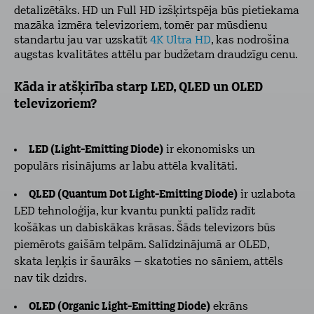
detalizētāks. HD un Full HD izšķirtspēja būs pietiekama
mazāka izmēra televizoriem, tomēr par mūsdienu
standartu jau var uzskatīt
4K Ultra HD
, kas nodrošina
augstas kvalitātes attēlu par budžetam draudzīgu cenu.
Kāda ir atšķirība starp LED, QLED un OLED
televizoriem?
LED (Light-Emitting Diode)
ir ekonomisks un
populārs risinājums ar labu attēla kvalitāti.
QLED (Quantum Dot Light-Emitting Diode)
ir uzlabota
LED tehnoloģija, kur kvantu punkti palīdz radīt
košākas un dabiskākas krāsas. Šāds televizors būs
piemērots gaišām telpām. Salīdzinājumā ar OLED,
skata leņķis ir šaurāks – skatoties no sāniem, attēls
nav tik dzidrs.
OLED (Organic Light-Emitting Diode)
ekrāns