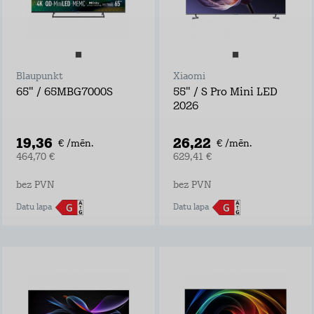
Blaupunkt
Xiaomi
65" / 65MBG7000S
55" / S Pro Mini LED
2026
19,36
26,22
€ /mēn.
€ /mēn.
464,70 €
629,41 €
bez PVN
bez PVN
Datu lapa
Datu lapa