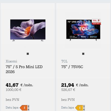
Xiaomi
TCL
75" / S Pro Mini LED
75" / 75V6C
2026
41,67
21,94
€ /mēn.
€ /mēn.
1000,00 €
526,67 €
bez PVN
bez PVN
Datu lapa
Datu lapa