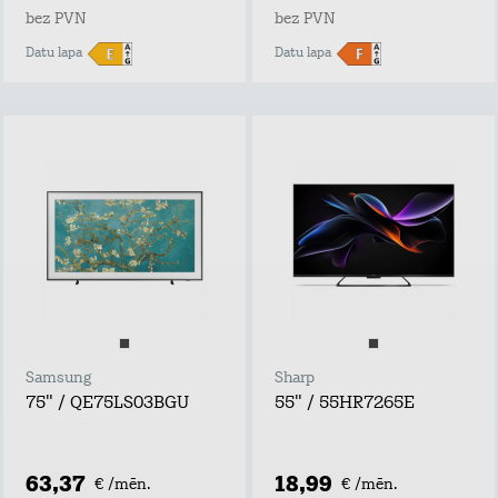
bez PVN
bez PVN
Datu lapa
Datu lapa
Samsung
Sharp
75" / QE75LS03BGU
55" / 55HR7265E
63,37
18,99
€ /mēn.
€ /mēn.