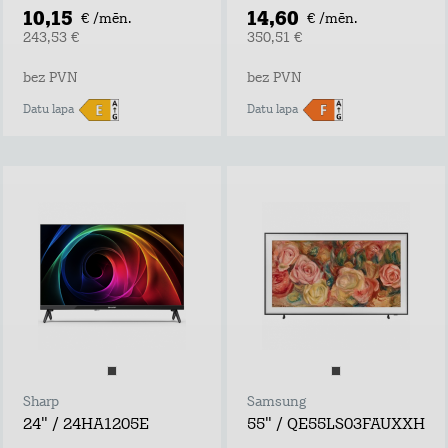
10,15
14,60
€ /mēn.
€ /mēn.
243,53 €
350,51 €
bez PVN
bez PVN
Datu lapa
Datu lapa
Sharp
Samsung
24" / 24HA1205E
55" / QE55LS03FAUXXH