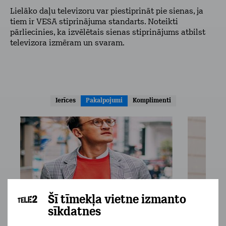
Lielāko daļu televizoru var piestiprināt pie sienas, ja
tiem ir VESA stiprinājuma standarts. Noteikti
pārliecinies, ka izvēlētais sienas stiprinājums atbilst
televizora izmēram un svaram.
Ierīces
Pakalpojumi
Komplimenti
Šī tīmekļa vietne izmanto
sīkdatnes