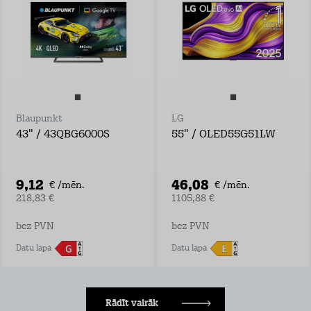
Blaupunkt
LG
43" / 43QBG6000S
55" / OLED55G51LW
9,12
46,08
€ /mēn.
€ /mēn.
218,83 €
1105,88 €
bez PVN
bez PVN
Datu lapa
Datu lapa
Rādīt vairāk