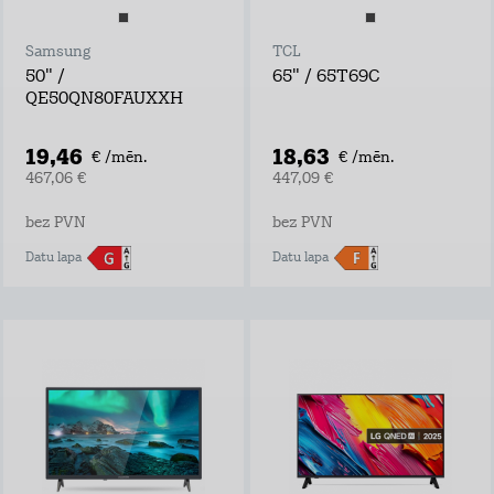
Samsung
TCL
50" /
65" / 65T69C
QE50QN80FAUXXH
19,46
18,63
€ /mēn.
€ /mēn.
467,06 €
447,09 €
bez PVN
bez PVN
Datu lapa
Datu lapa