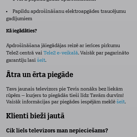
Papildu apdrošināšanu elektroapgādes traucējumu
gadījumiem
Kā iegādāties?
Apdrošināšana jāiegādājas reizē ar ierīces pirkumu
Tele2 centrā vai
Tele2 e-veikalā
. Vairāk par pagarināto
garantiju lasi
šeit
.
Ātra un ērta piegāde
Tavs jaunais televizors pie Tevis nonāks bez liekām
rūpēm – kurjers to piegādās tieši līdz Tavām durvīm!
Vairāk informācijas par piegādes iespējām meklē
šeit
.
Klienti bieži jautā
Cik liels televizors man nepieciešams?