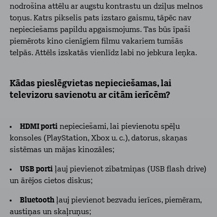
nodrošina attēlu ar augstu kontrastu un dziļus melnos
toņus. Katrs pikselis pats izstaro gaismu, tāpēc nav
nepieciešams papildu apgaismojums. Tas būs īpaši
piemērots kino cienīgiem filmu vakariem tumšās
telpās. Attēls izskatās vienlīdz labi no jebkura leņka.
Kādas pieslēgvietas nepieciešamas, lai
televizoru savienotu ar citām ierīcēm?
HDMI porti
nepieciešami, lai pievienotu spēļu
konsoles (PlayStation, Xbox u. c.), datorus, skaņas
sistēmas un mājas kinozāles;
USB porti
ļauj pievienot zibatmiņas (USB flash drive)
un ārējos cietos diskus;
Bluetooth
ļauj pievienot bezvadu ierīces, piemēram,
austiņas un skaļruņus;