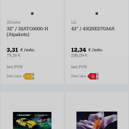
Allview
LG
32" / 32ATC6000-H
43" / 43QNED70A6A
(Atpakots)
3,31
12,34
€ /mēn.
€ /mēn.
79,38 €
296,09 €
bez PVN
bez PVN
Datu lapa
Datu lapa