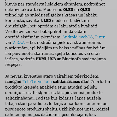
kļuvis par standartu lielākiem ekrāniem, nodrošinot
detalizētāku attēlu. Modernās
OLED
un
QLED
tehnoloģijas sniedz spilgtākas krāsas un labāku
kontrastu, savukārt
LED
modeļi ir budžetam
draudzīgāki, bet joprojām ar labu attēla kvalitāti.
Viedtelevizori var būt aprīkoti ar dažādām
operētājsistēmām, piemēram,
Android
,
webOS
,
Tizen
vai
VIDAA
– tās nodrošina piekļuvi straumēšanas
platformām, aplikācijām un balss vadības funkcijām.
Lai pievienotu skaļruņus, spēļu konsoles vai citas
ierīces, noderēs
HDMI, USB un Bluetooth
savienojuma
iespējas.
Ja nevari izvēlēties starp vairākiem televizoriem,
izmēģini
Tele2 e-veikala
salīdzināšanas rīku!
Zem katra
produkta kreisajā apakšējā stūrī atradīsi nelielu
sirsniņu – uzklikšķinot uz tās, pievienosi produktu
salīdzināšanai. Kad tas būs izdarīts, lapas augšējā
labajā stūrī parādīsies lodziņš ar sarkanu sirsniņu un
pievienoto produktu skaitu. Uzklikšķinot uz tā, redzēsi
salīdzinājumu pēc dažādām specifikācijām, kas