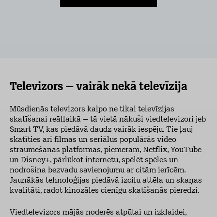
Televizors – vairāk nekā televīzija
Mūsdienās televizors kalpo ne tikai televīzijas
skatīšanai reāllaikā – tā vietā nākuši viedtelevizori jeb
Smart TV, kas piedāvā daudz vairāk iespēju. Tie ļauj
skatīties arī filmas un seriālus populārās video
straumēšanas platformās, piemēram, Netflix, YouTube
un Disney+, pārlūkot internetu, spēlēt spēles un
nodrošina bezvadu savienojumu ar citām ierīcēm.
Jaunākās tehnoloģijas piedāvā izcilu attēla un skaņas
kvalitāti, radot kinozāles cienīgu skatīšanās pieredzi.
Viedtelevizors mājās noderēs atpūtai un izklaidei,