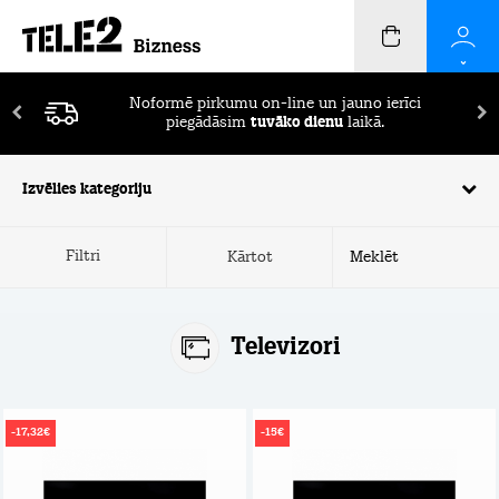
Pirmos 2 mēnešus ierīču apdrošināšana
BEZ
MAKSAS!
Izvēlies kategoriju
Filtri
Kārtot
Televizori
-17,32€
-15€