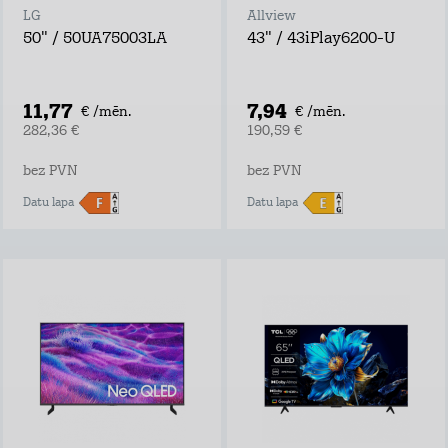
LG
Allview
50" / 50UA75003LA
43" / 43iPlay6200-U
11,77
7,94
€ /mēn.
€ /mēn.
282,36 €
190,59 €
bez PVN
bez PVN
Datu lapa
Datu lapa