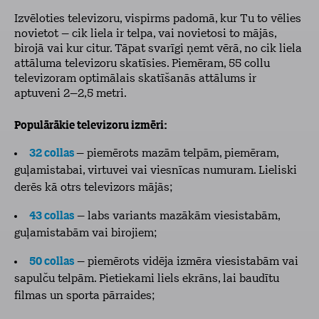
Izvēloties televizoru, vispirms padomā, kur Tu to vēlies
novietot – cik liela ir telpa, vai novietosi to mājās,
birojā vai kur citur. Tāpat svarīgi ņemt vērā, no cik liela
attāluma televizoru skatīsies. Piemēram, 55 collu
televizoram optimālais skatīšanās attālums ir
aptuveni 2–2,5 metri.
Populārākie televizoru izmēri:
32 collas
– piemērots mazām telpām, piemēram,
guļamistabai, virtuvei vai viesnīcas numuram. Lieliski
derēs kā otrs televizors mājās;
43 collas
– labs variants mazākām viesistabām,
guļamistabām vai birojiem;
50 collas
– piemērots vidēja izmēra viesistabām vai
sapulču telpām. Pietiekami liels ekrāns, lai baudītu
filmas un sporta pārraides;