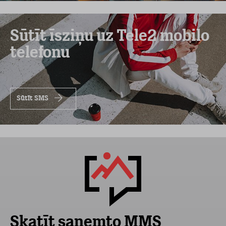
Sūtīt īsziņu uz Tele2 mobilo
telefonu
Sūtīt SMS
Skatīt saņemto MMS