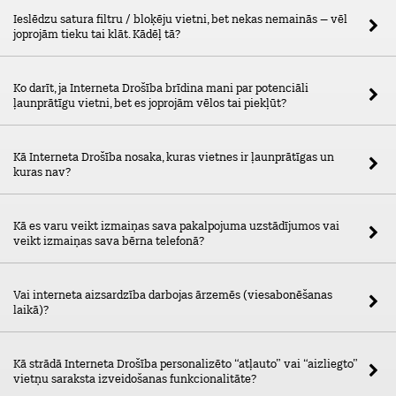
Ieslēdzu satura filtru / bloķēju vietni, bet nekas nemainās – vēl
joprojām tieku tai klāt. Kādēļ tā?
Ko darīt, ja Interneta Drošība brīdina mani par potenciāli
ļaunprātīgu vietni, bet es joprojām vēlos tai piekļūt?
Kā Interneta Drošība nosaka, kuras vietnes ir ļaunprātīgas un
kuras nav?
Kā es varu veikt izmaiņas sava pakalpojuma uzstādījumos vai
veikt izmaiņas sava bērna telefonā?
Vai interneta aizsardzība darbojas ārzemēs (viesabonēšanas
laikā)?
Kā strādā Interneta Drošība personalizēto “atļauto” vai “aizliegto”
vietņu saraksta izveidošanas funkcionalitāte?