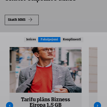
Skatīt MMS
Ierīces
Pakalpojumi
Komplimenti
Tarifu plāns Bizness
Ta
Eiropa 1,5 GB