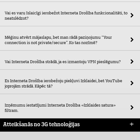
Vai es varu īslaicīgi ierobežot Interneta Drošība funkcionalitāti, to
neatslēdzot?
Mēģinu atvērt mājaslapu, bet man rādā paziņojumu “Your
connection is not private/secure”. Ko tas nozīmē?
Vai Interneta Drošība strādā, ja es izmantoju VPN pieslēgumu?
Es Interneta Drošība ierobežoju piekļuvi Izklaidei, bet YouTube
joprojām strādā. Kāpēc tā?
Izņēmumu iestatījumi Interneta Drošība «Izklaides satura»
filtram.
Atteikšanās no 3G tehnoloģijas