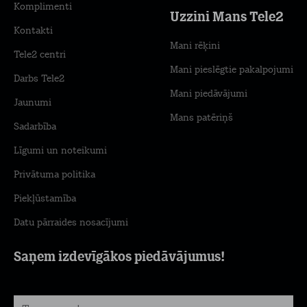
Komplimenti
Uzzini Mans Tele2
Kontakti
Mani rēķini
Tele2 centri
Mani pieslēgtie pakalpojumi
Darbs Tele2
Mani piedāvājumi
Jaunumi
Mans patēriņš
Sadarbība
Līgumi un noteikumi
Privātuma politika
Piekļūstamība
Datu pārraides nosacījumi
Saņem izdevīgākos piedāvājumus!