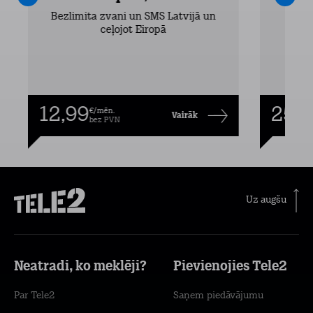
Bezlimita zvani un SMS Latvijā un
Bezli
ceļojot Eiropā
12,99
25,9
€/mēn.
Vairāk
bez PVN
Uz augšu
Neatradi, ko meklēji?
Pievienojies Tele2
Par Tele2
Saņem piedāvājumu