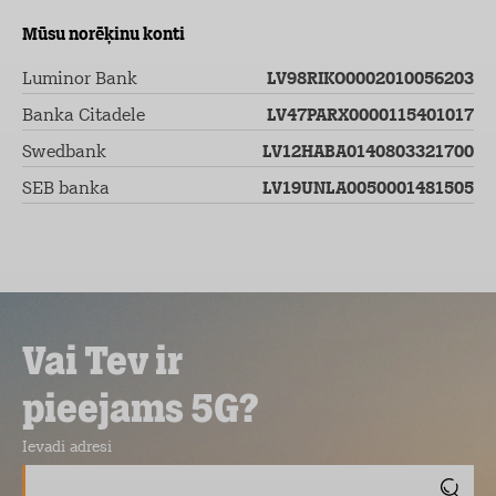
Mūsu norēķinu konti
Luminor Bank
LV98RIKO0002010056203
Banka Citadele
LV47PARX0000115401017
Swedbank
LV12HABA0140803321700
SEB banka
LV19UNLA0050001481505
Vai Tev ir
pieejams 5G?
Ievadi adresi