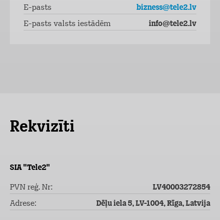
E-pasts
bizness@tele2.lv
E-pasts valsts iestādēm
info@tele2.lv
Rekvizīti
SIA "Tele2"
PVN reģ. Nr:
LV40003272854
Adrese:
Dēļu iela 5, LV-1004, Rīga, Latvija