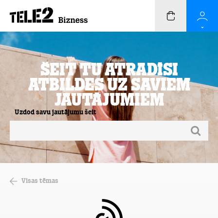
Šeit Tu atradīsi
atbildes uz saviem
jautājumiem
Uzdod savu jautājumu šeit
Visas tēmas