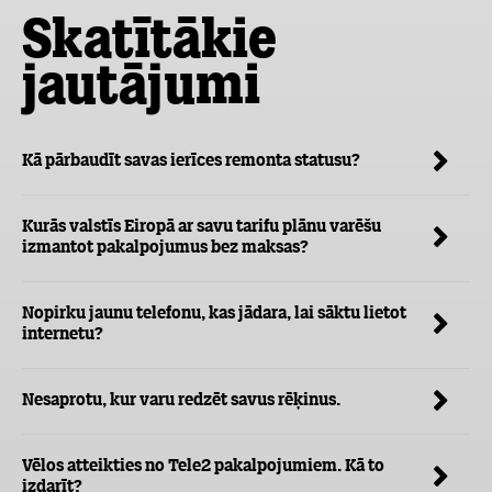
Skatītākie
jautājumi
Kā pārbaudīt savas ierīces remonta statusu?
Kurās valstīs Eiropā ar savu tarifu plānu varēšu
izmantot pakalpojumus bez maksas?
Nopirku jaunu telefonu, kas jādara, lai sāktu lietot
internetu?
Nesaprotu, kur varu redzēt savus rēķinus.
Vēlos atteikties no Tele2 pakalpojumiem. Kā to
izdarīt?