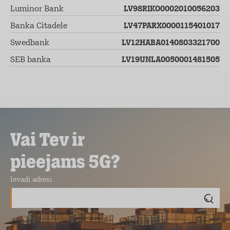
Luminor Bank
LV98RIKO0002010056203
Banka Citadele
LV47PARX0000115401017
Swedbank
LV12HABA0140803321700
SEB banka
LV19UNLA0050001481505
Vai Tev ir
pieejams 5G?
Ievadi adresi