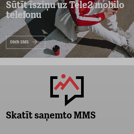
Sūtīt īsziņu uz Tele2 mobilo
telefonu
Sūtīt SMS
Skatīt saņemto MMS