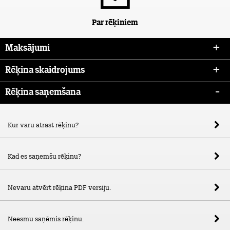
Par rēķiniem
Maksājumi
Rēķina skaidrojums
Rēķina saņemšana
Kur varu atrast rēķinu?
Kad es saņemšu rēķinu?
Nevaru atvērt rēķina PDF versiju.
Neesmu saņēmis rēķinu.