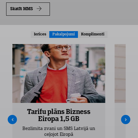
Skatīt MMS
Ierīces
Pakalpojumi
Komplimenti
Tarifu plāns Bizness
Ta
Eiropa 1,5 GB
Bezlimita zvani un SMS Latvijā un
Bezli
ceļojot Eiropā