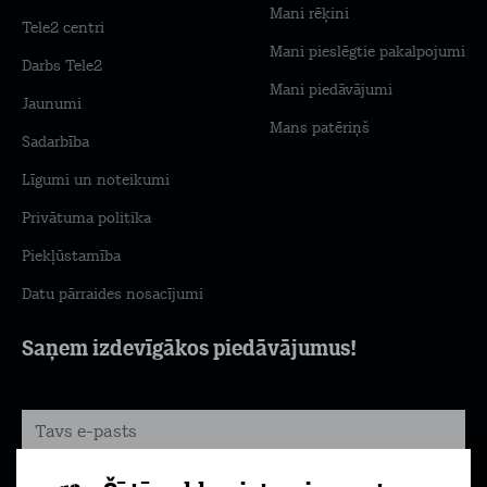
Mani rēķini
Tele2 centri
Mani pieslēgtie pakalpojumi
Darbs Tele2
Mani piedāvājumi
Jaunumi
Mans patēriņš
Sadarbība
Līgumi un noteikumi
Privātuma politika
Piekļūstamība
Datu pārraides nosacījumi
Saņem izdevīgākos piedāvājumus!