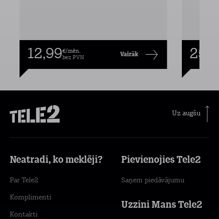
12,99
25,9
€/mēn.
Vairāk
bez PVN
Uz augšu
Neatradi, ko meklēji?
Pievienojies Tele2
Par Tele2
Saņem piedāvājumu
Komplimenti
Uzzini Mans Tele2
Kontakti