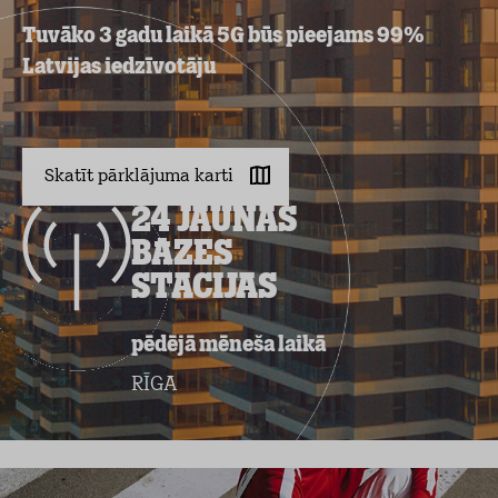
Tuvāko 3 gadu laikā 5G būs pieejams 99%
Latvijas iedzīvotāju
Skatīt pārklājuma karti
24 jaunas
bāzes
stacijas
pēdējā mēneša laikā
VENTSPILS
LIE