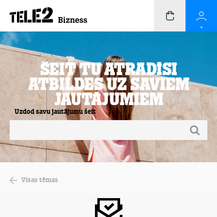
Šeit Tu atradīsi
atbildes uz saviem
jautājumiem
Uzdod savu jautājumu šeit
Visas tēmas