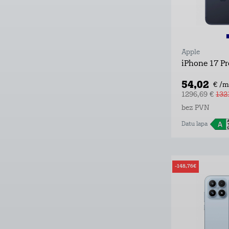
Apple
iPhone 17 P
54,02
€ /m
1296,69 €
132
bez PVN
Datu lapa
-148,76€