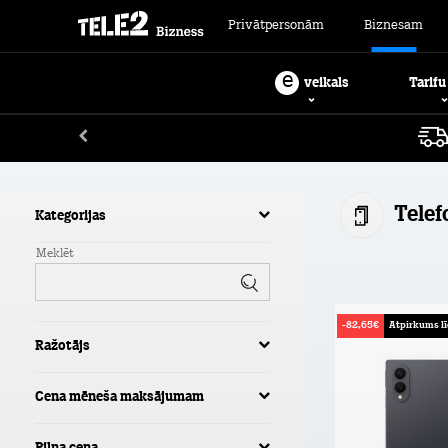
Privātpersonām
Biznesam
e
Tarifu
veikals
Telef
Kategorijas
Meklēt
-82,65€
Atpirkums l
Ražotājs
Cena mēneša maksājumam