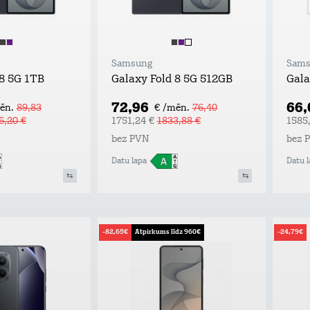
Samsung
Sams
 8 5G 1TB
Galaxy Fold 8 5G 512GB
Gala
72,96
66
ēn.
89,83
€ /mēn.
76,40
6,20 €
1751,24 €
1833,88 €
1585
bez PVN
bez 
Datu lapa
Datu l
-82,65€
Atpirkums līdz 960€
-24,79€