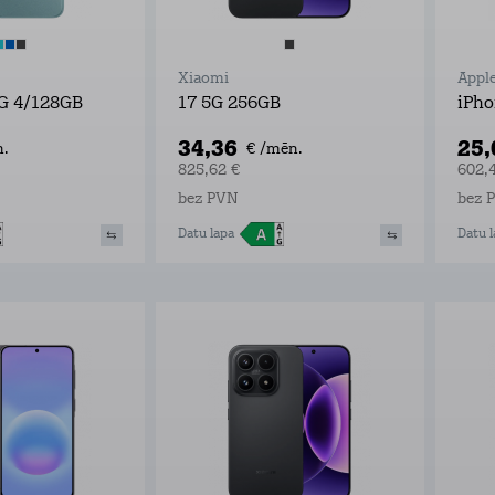
Xiaomi
Appl
G 4/128GB
17 5G 256GB
iPho
34,36
25
.
€ /mēn.
825,62 €
602,
bez PVN
bez 
Datu lapa
Datu l