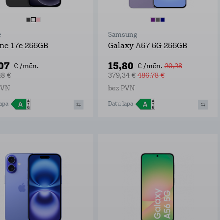
e
Samsung
ne 17e 256GB
Galaxy A57 5G 256GB
,07
15,80
€ /mēn.
€ /mēn.
20,28
48 €
379,34 €
486,78 €
PVN
bez PVN
apa
Datu lapa