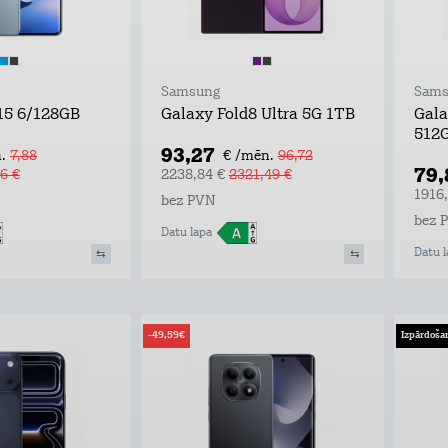
Samsung
Sams
15 6/128GB
Galaxy Fold8 Ultra 5G 1TB
Gala
512
93,27
.
7,88
€ /mēn.
96,72
79
6 €
2238,84 €
2321,49 €
1916
bez PVN
bez 
Datu lapa
Datu l
-49,59€
Izpārdoša