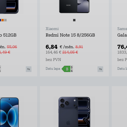
Xiaomi
Sams
ro 512GB
Redmi Note 15 8/256GB
Gala
6,84
76
ēn.
55,06
€ /mēn.
8,91
1,49 €
164,46 €
214,05 €
1833
bez PVN
bez 
Datu lapa
Datu l