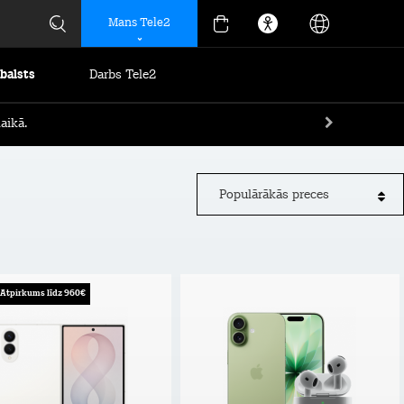
Mans Tele2
tbalsts
Darbs Tele2
aikā.
Populārākās preces
Atpirkums līdz 960€