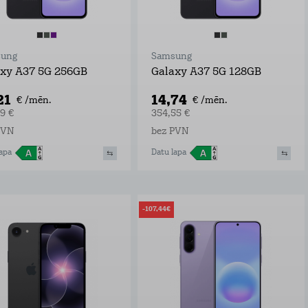
ung
Samsung
xy A37 5G 256GB
Galaxy A37 5G 128GB
21
14,74
€ /mēn.
€ /mēn.
9 €
354,55 €
PVN
bez PVN
apa
Datu lapa
-107,44€