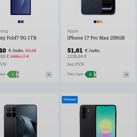
ung
Apple
xy Fold7 5G 1TB
iPhone 17 Pro Max 256GB
,40
51,61
€ /mēn.
83,29
€ /mēn.
,88 €
1999,17 €
1238,84 €
PVN
bez PVN
apa
Datu lapa
Jaunums