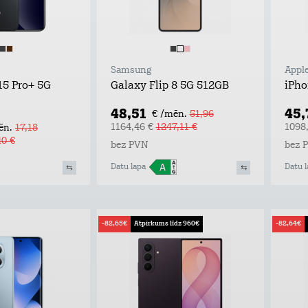
Samsung
Appl
15 Pro+ 5G
Galaxy Flip 8 5G 512GB
iPho
48,51
45
€ /mēn.
51,96
1164,46 €
1247,11 €
1098
ēn.
17,18
40 €
bez PVN
bez 
Datu lapa
Datu l
-82,65€
Atpirkums līdz 960€
-82,64€