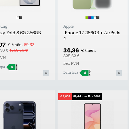
ung
Apple
xy Fold 8 5G 256GB
iPhone 17 256GB + AirPods
4
,07
€ /mēn.
69,52
34,36
,95 €
1668,60 €
€ /mēn.
825,62 €
PVN
bez PVN
apa
Datu lapa
-82,65€
Atpirkums līdz 960€