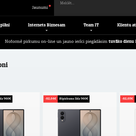
Meklēt...
Jaunumi
 plāni
Internets Biznesam
Team IT
Klientu a
Noformē pirkumu on-line un jauno ierīci piegādāsim
tuvāko dienu
l
oni
īdz 960€
-82,64€
Atpirkums līdz 960€
-82,65€