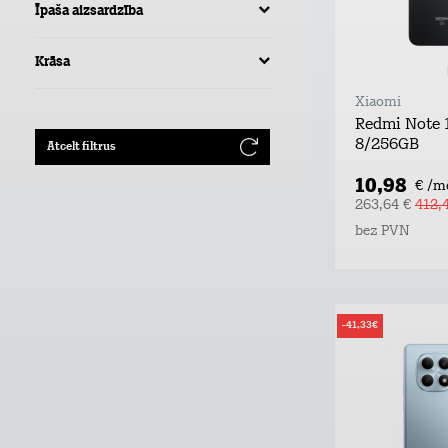
Īpaša aizsardzība
Krāsa
Xiaomi
Redmi Note 
8/256GB
Atcelt filtrus
10,98
€ /m
263,64 €
412,
bez PVN
-41,33€