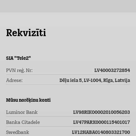
Rekvizīti
SIA "Tele2"
PVN reģ. Nr:
LV40003272854
Adrese:
Dēļu iela 5, LV-1004, Rīga, Latvija
Mūsu norēķinu konti
Luminor Bank
LV98RIKO0002010056203
Banka Citadele
LV47PARX0000115401017
Swedbank
LV12HABA0140803321700