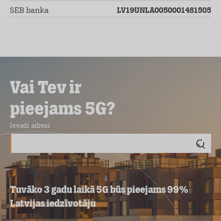
SEB banka
LV19UNLA0050001481505
Vai Tev ir
pieejams 5G?
Ievadi adresi
Tuvāko 3 gadu laikā 5G būs pieejams 99%
Latvijas iedzīvotāju