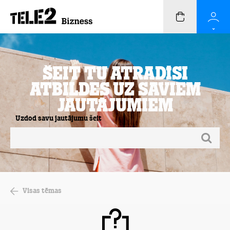
Šeit Tu atradīsi
atbildes uz saviem
jautājumiem
Uzdod savu jautājumu šeit
Visas tēmas