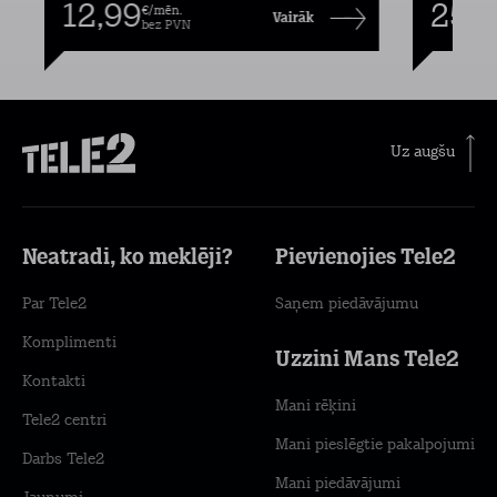
12,99
25,9
€/mēn.
Vairāk
bez PVN
Uz augšu
Neatradi, ko meklēji?
Pievienojies Tele2
Par Tele2
Saņem piedāvājumu
Komplimenti
Uzzini Mans Tele2
Kontakti
Mani rēķini
Tele2 centri
Mani pieslēgtie pakalpojumi
Darbs Tele2
Mani piedāvājumi