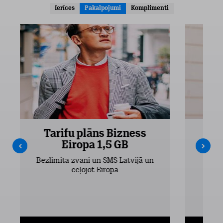
Ierīces
Pakalpojumi
Komplimenti
Tarifu plāns Bizness
Ta
Eiropa 1,5 GB
Bezlimita zvani un SMS Latvijā un
Bezli
ceļojot Eiropā