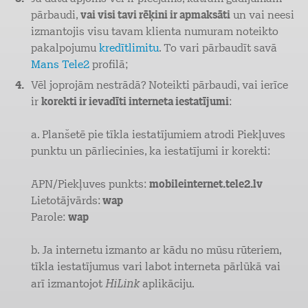
pārbaudi,
vai visi tavi rēķini ir apmaksāti
un vai neesi
izmantojis visu tavam klienta numuram noteikto
pakalpojumu
kredītlimitu
. To vari pārbaudīt savā
Mans Tele2
profilā;
Vēl joprojām nestrādā? Noteikti pārbaudi, vai ierīce
ir
korekti ir ievadīti interneta iestatījumi
:
a. Planšetē pie tīkla iestatījumiem atrodi Piekļuves
punktu un pārliecinies, ka iestatījumi ir korekti:
APN/Piekļuves punkts:
mobileinternet.tele2.lv
Lietotājvārds:
wap
Parole:
wap
b. Ja internetu izmanto ar kādu no mūsu rūteriem,
tīkla iestatījumus vari labot interneta pārlūkā vai
HiLink
arī izmantojot
aplikāciju.