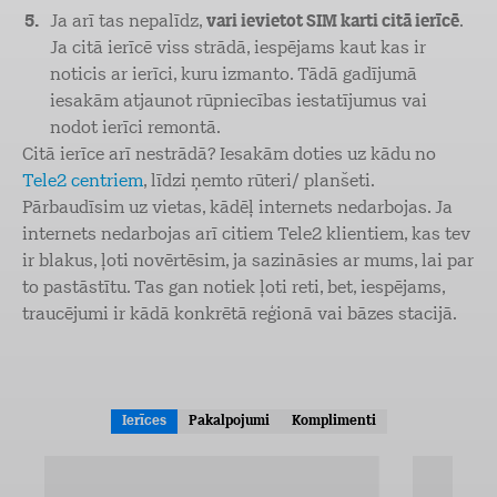
Ja arī tas nepalīdz,
vari ievietot SIM karti citā ierīcē
.
Ja citā ierīcē viss strādā, iespējams kaut kas ir
noticis ar ierīci, kuru izmanto. Tādā gadījumā
iesakām atjaunot rūpniecības iestatījumus vai
nodot ierīci remontā.
Citā ierīce arī nestrādā? Iesakām doties uz kādu no
Tele2 centriem
, līdzi ņemto rūteri/ planšeti.
Pārbaudīsim uz vietas, kādēļ internets nedarbojas. Ja
internets nedarbojas arī citiem Tele2 klientiem, kas tev
ir blakus, ļoti novērtēsim, ja sazināsies ar mums, lai par
to pastāstītu. Tas gan notiek ļoti reti, bet, iespējams,
traucējumi ir kādā konkrētā reģionā vai bāzes stacijā.
Ierīces
Pakalpojumi
Komplimenti