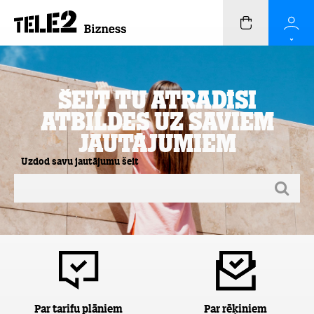
Šeit Tu atradīsi
atbildes uz saviem
jautājumiem
Uzdod savu jautājumu šeit
Par tarifu plāniem
Par rēķiniem