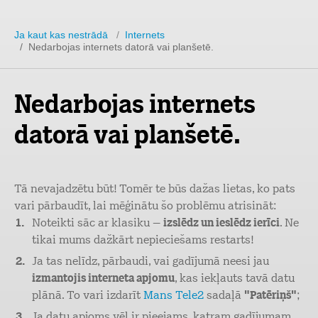
Ja kaut kas nestrādā
/
Internets
/ Nedarbojas internets datorā vai planšetē.
Nedarbojas internets
datorā vai planšetē.
Tā nevajadzētu būt! Tomēr te būs dažas lietas, ko pats
vari pārbaudīt, lai mēģinātu šo problēmu atrisināt:
Noteikti sāc ar klasiku –
izslēdz un ieslēdz ierīci
. Ne
tikai mums dažkārt nepieciešams restarts!
Ja tas nelīdz, pārbaudi, vai gadījumā neesi jau
izmantojis interneta apjomu
, kas iekļauts tavā datu
plānā. To vari izdarīt
Mans Tele2
sadaļā
"Patēriņš"
;
Ja datu apjoms vēl ir pieejams, katram gadījumam