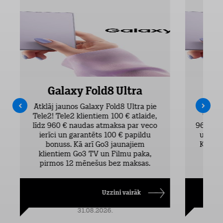
Galaxy Fold8 Ultra
Atklāj jaunos Galaxy Fold8 Ultra pie
Atklāj 
Tele2! Tele2 klientiem 100 € atlaide,
Tele2 
līdz 960 € naudas atmaksa par veco
960 € n
ierīci un garantēts 100 € papildu
un gar
bonuss. Kā arī Go3 jaunajiem
Kā arī
klientiem Go3 TV un Filmu paka,
TV 
pirmos 12 mēnešus bez maksas.
Uzzini vairāk
31.08.2026.