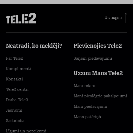
Uz augšu
Neatradi, ko meklēji?
Pievienojies Tele2
Par Tele2
Saņem piedāvājumu
Komplimenti
Uzzini Mans Tele2
Kontakti
Mani rēķini
Tele2 centri
Mani pieslēgtie pakalpojumi
Darbs Tele2
Mani piedāvājumi
Jaunumi
Mans patēriņš
Sadarbība
Līgumi un noteikumi