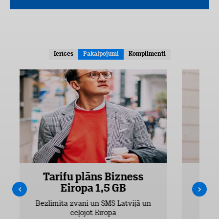
Ierīces
Pakalpojumi
Komplimenti
Tarifu plāns Bizness
Ta
Eiropa 1,5 GB
Bezlimita zvani un SMS Latvijā un
Bezli
ceļojot Eiropā