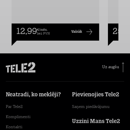
12,99
25,9
€/mēn.
Vairāk
bez PVN
Uz augšu
Neatradi, ko meklēji?
Pievienojies Tele2
Par Tele2
Saņem piedāvājumu
Komplimenti
Uzzini Mans Tele2
Kontakti