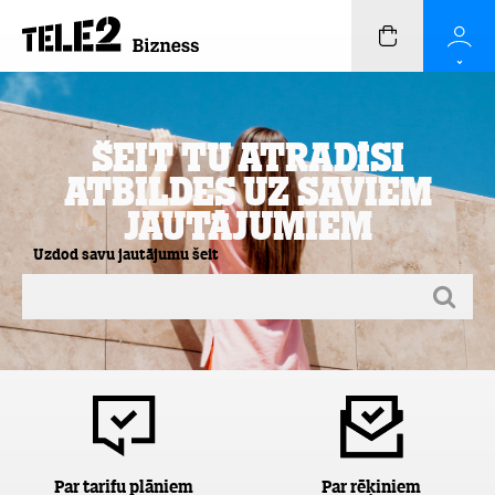
Šeit Tu atradīsi
atbildes uz saviem
jautājumiem
Uzdod savu jautājumu šeit
Par tarifu plāniem
Par rēķiniem