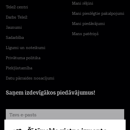
Mani rēķini
Tele2 centri
Mani pieslēgtie pakalpojumi
Darbs Tele2
Mani piedāvājumi
Jaunumi
Mans patēriņš
Sadarbība
Līgumi un noteikumi
Privātuma politika
Piekļūstamība
Datu pārraides nosacījumi
Saņem izdevīgākos piedāvājumus!