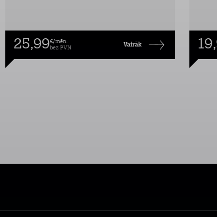
25,99
19
€/mēn.
Vairāk
bez PVN