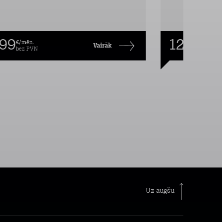
,99
12,99
€/mēn.
€/mēn
Vairāk
bez PVN
bez P
Uz augšu