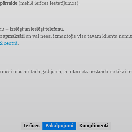
 pārraide
(meklē ierīces iestatījumos).
umu –
izslēgt un ieslēgt telefonu.
 ir apmaksāti
un vai neesi izmantojis visu tavam klienta num
2 centrā
.
ēsi mūs arī tādā gadījumā, ja internets nestrādā ne tikai tev, 
Ierīces
Pakalpojumi
Komplimenti