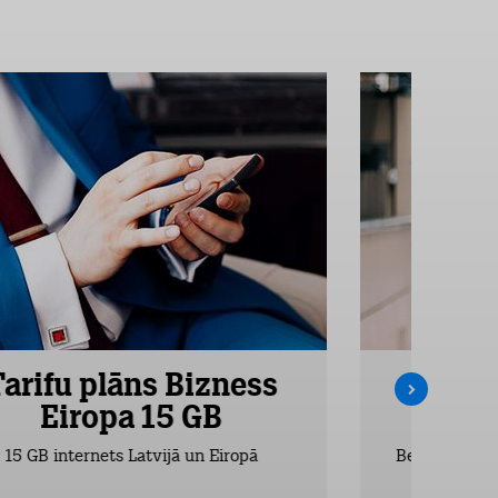
Tarifu plāns Bizness
Tarifu
Eiropa 15 GB
Ei
15 GB internets Latvijā un Eiropā
Bezlimita zva