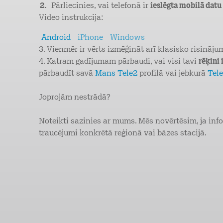
Pārliecinies, vai telefonā ir
ieslēgta mobilā datu
Video instrukcija:
Android
iPhone
Windows
3. Vienmēr ir vērts izmēģināt arī klasisko risināj
4. Katram gadījumam pārbaudi, vai visi tavi
rēķini
pārbaudīt savā
Mans Tele2
profilā vai jebkurā
Tele
Joprojām nestrādā?
Noteikti sazinies ar mums. Mēs novērtēsim, ja inform
traucējumi konkrētā reģionā vai bāzes stacijā.