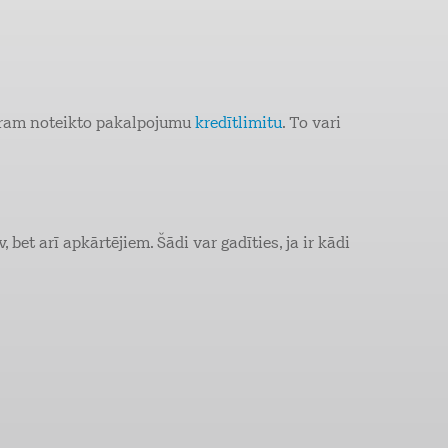
uram noteikto pakalpojumu
kredītlimitu
. To vari
bet arī apkārtējiem. Šādi var gadīties, ja ir kādi