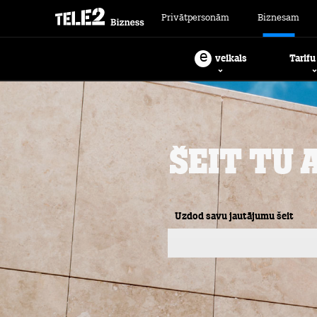
Privātpersonām
Biznesam
e
Tarifu
veikals
Šeit Tu 
Uzdod savu jautājumu šeit