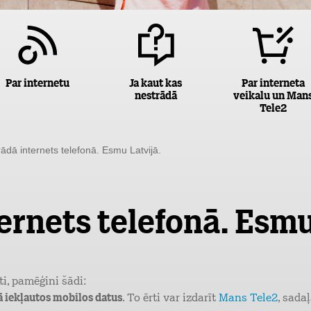
Par internetu
Ja kaut kas
Par interneta
nestrādā
veikalu un Man
Tele2
dā internets telefonā. Esmu Latvijā.
rnets telefonā. Esmu
ti, pamēģini šādi:
nā iekļautos mobilos datus
. To ērti var izdarīt
Mans Tele2
, sada