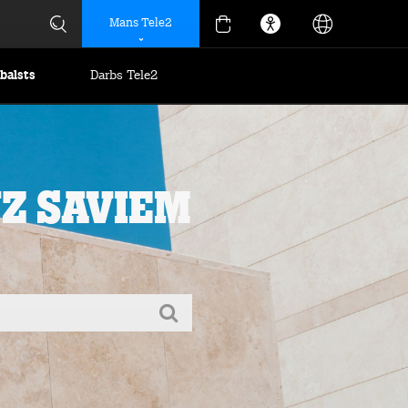
Mans Tele2
tbalsts
Darbs Tele2
uz saviem