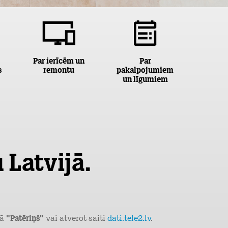
Par ierīcēm un
Par
s
remontu
pakalpojumiem
un līgumiem
 Latvijā.
ļā
"Patēriņš"
vai atverot saiti
dati.tele2.lv
.