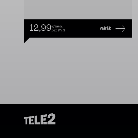
12,99
€/mēn.
Vairāk
bez PVN