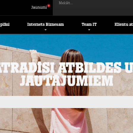
Meklēt...
Jaunumi
 plāni
Internets Biznesam
Team IT
Klientu a
atradīsi atbildes 
jautājumiem