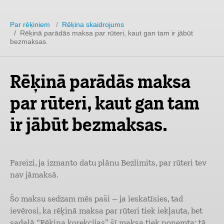
Par rēķiniem
/
Rēķina skaidrojums
/ Rēķinā parādās maksa par rūteri, kaut gan tam ir jābūt
bezmaksas.
Rēķinā parādās maksa
par rūteri, kaut gan tam
ir jābūt bezmaksas.
Pareizi, ja izmanto datu plānu Bezlimits, par rūteri tev
nav jāmaksā.
Šo maksu sedzam mēs paši – ja ieskatīsies, tad
ievērosi, ka rēķinā maksa par rūteri tiek iekļauta, bet
sadaļā “Rēķina korekcijas” šī maksa tiek noņemta: tā