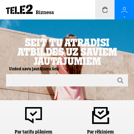
Šeit Tu atradīsi
atbildes uz saviem
jautājumiem
Uzdod savu jautājumu šeit
Par tarifu plāniem
Par rēķiniem