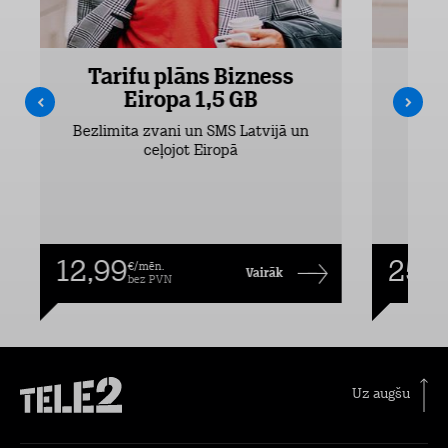
Tarifu plāns Bizness
Ta
Eiropa 1,5 GB
Bezlimita zvani un SMS Latvijā un
Bezli
ceļojot Eiropā
12,99
25,9
€/mēn.
Vairāk
bez PVN
Uz augšu