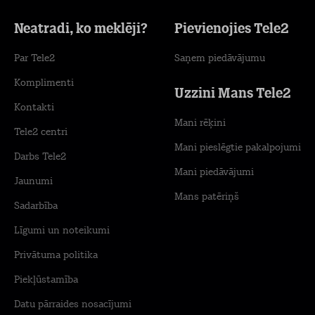
Neatradi, ko meklēji?
Pievienojies Tele2
Par Tele2
Saņem piedāvājumu
Komplimenti
Uzzini Mans Tele2
Kontakti
Mani rēķini
Tele2 centri
Mani pieslēgtie pakalpojumi
Darbs Tele2
Mani piedāvājumi
Jaunumi
Mans patēriņš
Sadarbība
Līgumi un noteikumi
Privātuma politika
Piekļūstamība
Datu pārraides nosacījumi